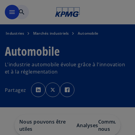
Skip to main content
menu
search
Industries
Marchés industriels
Automobile
Automobile
L'industrie automobile évolue grâce à l'innovation
et à la réglementation
s
s
s
’
’
’
Partagez
o
o
o
u
u
u
v
v
v
r
r
r
e
e
e
d
d
d
a
a
a
n
n
n
s
s
s
Nous pouvons être
Communiquez 
u
u
u
Analyses
n
n
n
utiles
nous
n
n
n
o
o
o