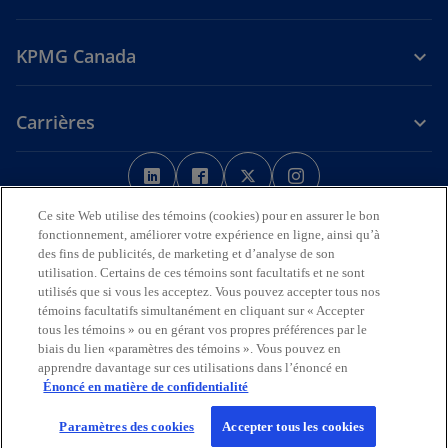
KPMG Canada
Carrières
s
s
s
s
’
’
’
’
Avis juridique
Confidentialité
o
o
Accessibilité
o
o
Aide
Ce site Web utilise des témoins (cookies) pour en assurer le bon
u
u
u
u
fonctionnement, améliorer votre expérience en ligne, ainsi qu’à
Nous reconnaissons en toute déférence que les bureaux de KPMG
des fins de publicités, de marketing et d’analyse de son
v
v
v
v
sur l’Île de la Tortue (Amérique du Nord) sont situés sur les
utilisation. Certains de ces témoins sont facultatifs et ne sont
r
r
r
r
territoires traditionnels, visés par traité et non cédés des Premières
utilisés que si vous les acceptez. Vous pouvez accepter tous nos
Nations, des Inuits et des Métis.
e
e
e
e
témoins facultatifs simultanément en cliquant sur « Accepter
d
d
d
d
tous les témoins » ou en gérant vos propres préférences par le
© 2026 KPMG s.r.l./S.E.N.C.R.L., société à responsabilité limitée de
biais du lien «paramètres des témoins ». Vous pouvez en
a
a
a
a
l’Ontario et cabinet membre de l’organisation mondiale KPMG de
apprendre davantage sur ces utilisations dans l’énoncé en
cabinets indépendants affiliés à KPMG International Limited, société
n
n
n
n
Énoncé en matière de confidentialité
de droit anglais à responsabilité limitée par garantie. Tous droits
s
s
s
s
réservés.
u
u
u
u
Paramètres des cookies
Accepter tous les cookies