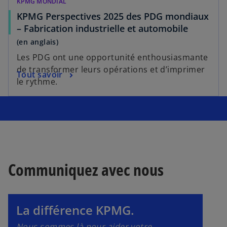
KPMG MONDIAL
KPMG Perspectives 2025 des PDG mondiaux
s
– Fabrication industrielle et automobile
’
(en anglais)
o
Les PDG ont une opportunité enthousiasmante
u
de transformer leurs opérations et d’imprimer
s
Tout savoir
v
le rythme.
’
r
o
e
u
d
s
v
a
’
r
n
o
e
s
u
d
u
v
Communiquez avec nous
a
n
r
n
n
e
s
o
d
La différence KPMG.
u
u
a
n
v
n
Nous sommes là pour aider votre