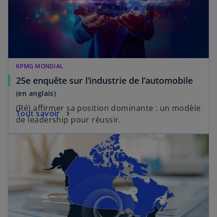
KPMG MONDIAL
s
25e enquête sur l’industrie de l’automobile
’
(en anglais)
o
(Ré) affirmer sa position dominante : un modèle
s
Tout savoir
u
de leadership pour réussir.
’
v
o
r
u
e
v
d
r
a
e
n
d
s
a
u