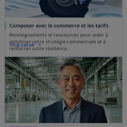
n
n
s
n
u
o
n
u
Composer avec le commerce et les tarifs
n
v
o
Renseignements et ressources pour aider à
e
u
optimiser votre stratégie commerciale et à
l
Tout savoir
v
renforcer votre résilience.
o
e
n
s’ouvre dans un nouvel onglet
l
g
o
l
n
e
g
t
l
e
t