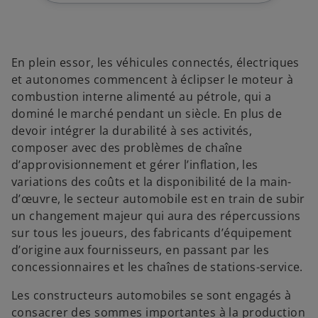
u
u
u
v
v
v
e
e
e
l
l
l
o
o
o
n
n
n
g
g
g
En plein essor, les véhicules connectés, électriques
l
l
l
e
e
e
et autonomes commencent à éclipser le moteur à
t
t
t
combustion interne alimenté au pétrole, qui a
dominé le marché pendant un siècle. En plus de
devoir intégrer la durabilité à ses activités,
composer avec des problèmes de chaîne
d’approvisionnement et gérer l’inflation, les
variations des coûts et la disponibilité de la main-
d’œuvre, le secteur automobile est en train de subir
un changement majeur qui aura des répercussions
sur tous les joueurs, des fabricants d’équipement
d’origine aux fournisseurs, en passant par les
concessionnaires et les chaînes de stations-service.
Les constructeurs automobiles se sont engagés à
consacrer des sommes importantes à la production