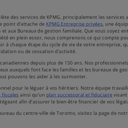
te des services de KPMG, principalement les services a
e point d’attache de
KPMG Entreprise privées
, une équi
 et aux Bureaux de gestion familiale. Que vous soyez en
société en plein essor, nous comprenons ce qui compte po
r à chaque étape du cycle de vie de votre entreprise, qu’
idation ou de cessation d’activité.
s canadiennes depuis plus de 150 ans. Nos professionnel
ux auxquels font face les familles et les bureaux de ges
us pouvons les aider à les surmonter.
nel pour le léguer à vos héritiers. Notre équipe travaill
 fiscales
ainsi qu’un
plan successoral et fiduciaire
visant
tégeant afin d’assurer le bien-être financier de vos légat
 bureau du centre-ville de Toronto, visitez la page de not