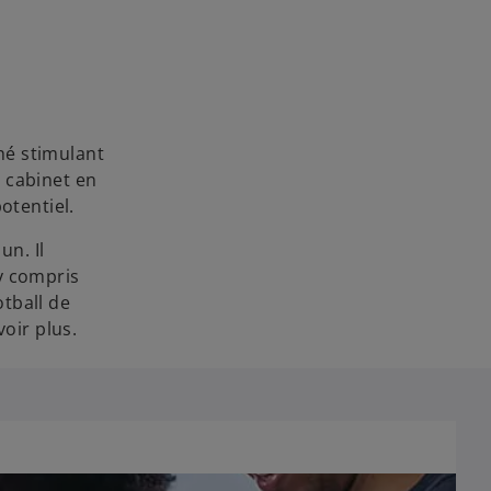
hé stimulant
 cabinet en
otentiel.
n. Il
y compris
tball de
oir plus.