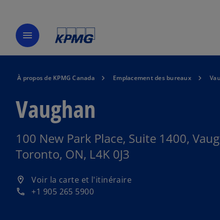
menu
À propos de KPMG Canada
Emplacement des bureaux
Va
Vaughan
100 New Park Place, Suite 1400, Vau
Toronto, ON, L4K 0J3
s
Voir la carte et l'itinéraire
location_on
’
+1 905 265 5900
phone
o
u