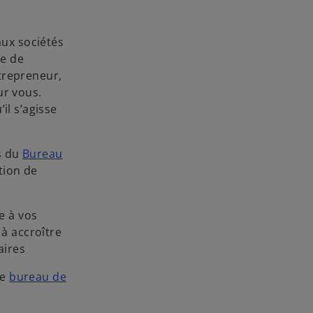
ux sociétés
pe de
trepreneur,
ur vous.
il s’agisse
s du
Bureau
tion de
e à vos
 à accroître
aires
re
bureau de