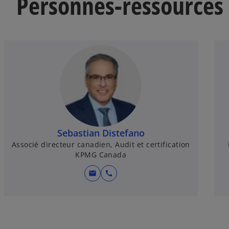
Personnes-ressources
Sebastian Distefano
Associé directeur canadien, Audit et certification
KPMG Canada
mail
call