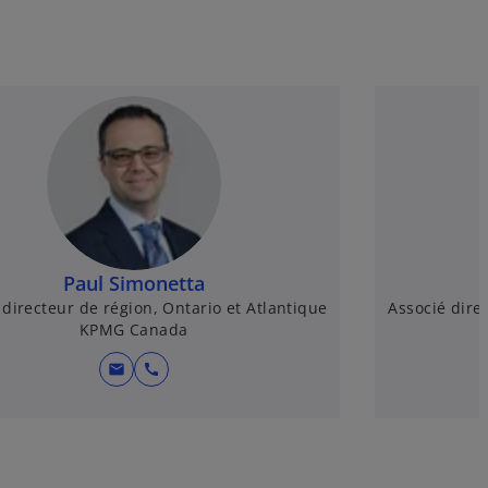
Paul Simonetta
 directeur de région, Ontario et Atlantique
Associé direc
KPMG Canada
mail
call