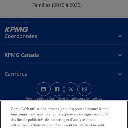
Families (2010 à 2020)
Coordonnées
KPMG Canada
Carrières
s
s
s
s
’
’
’
’
Avis juridique
Confidentialité
o
o
Accessibilité
o
o
Aide
u
u
u
u
Ce site Web utilise des témoins (cookies) pour en assurer le bon
Nous reconnaissons en toute déférence que les bureaux de KPMG
v
v
v
v
fonctionnement, améliorer votre expérience en ligne, ainsi qu’à
sur l’Île de la Tortue (Amérique du Nord) sont situés sur les
r
r
r
r
des fins de publicités, de marketing et d’analyse de son
territoires traditionnels, visés par traité et non cédés des Premières
utilisation. Certains de ces témoins sont facultatifs et ne sont
Nations, des Inuits et des Métis.
e
e
e
e