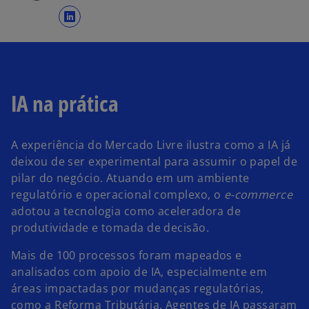
a
b
r
e
e
IA na prática
m
u
m
A experiência do Mercado Livre ilustra como a IA já
a
deixou de ser experimental para assumir o papel de
n
pilar do negócio. Atuando em um ambiente
o
regulatório e operacional complexo, o
e-commerce
v
adotou a tecnologia como aceleradora de
a
produtividade e tomada de decisão.
g
Mais de 100 processos foram mapeados e
u
analisados com apoio de IA, especialmente em
i
áreas impactadas por mudanças regulatórias,
a
como a Reforma Tributária. Agentes de IA passaram