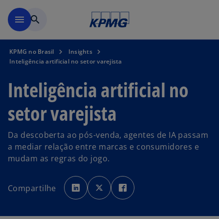
Pular para o conteúdo princ
menu
search
KPMG no Brasil
Insights
Inteligência artificial no setor varejista
Inteligência artificial no
setor varejista
Da descoberta ao pós-venda, agentes de IA passam
a mediar relação entre marcas e consumidores e
mudam as regras do jogo.
a
a
a
b
b
b
Compartilhe
r
r
r
e
e
e
e
e
e
m
m
m
u
u
u