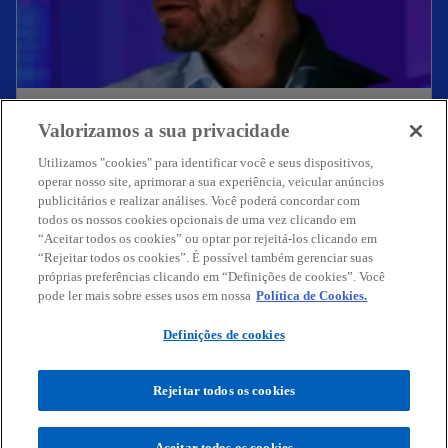
Você pode com IA
Valorizamos a sua privacidade
A IA tem transformado empresas globalmente.
Saiba mais
Utilizamos "cookies" para identificar você e seus dispositivos,
O seu negócio tem acompanhado esse avanço?
operar nosso site, aprimorar a sua experiência, veicular anúncios
publicitários e realizar análises. Você poderá concordar com
todos os nossos cookies opcionais de uma vez clicando em
“Aceitar todos os cookies” ou optar por rejeitá-los clicando em
“Rejeitar todos os cookies”. É possível também gerenciar suas
Contato
próprias preferências clicando em “Definições de cookies”. Você
pode ler mais sobre esses usos em nossa
Política de Cookies.
Definições de cookies
Sobre a KPMG
Rejeitar todos os cookies
Serviços
Aceitar todos os cookies