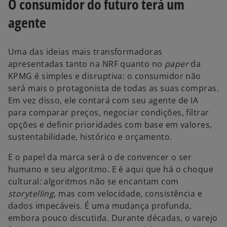
O consumidor do futuro terá um
m
u
agente
m
a
n
Uma das ideias mais transformadoras
o
apresentadas tanto na NRF quanto no
paper
da
v
KPMG é simples e disruptiva: o consumidor não
a
será mais o protagonista de todas as suas compras.
g
Em vez disso, ele contará com seu agente de IA
u
para comparar preços, negociar condições, filtrar
i
opções e definir prioridades com base em valores,
a
sustentabilidade, histórico e orçamento.
E o papel da marca será o de convencer o ser
humano e seu algoritmo. E é aqui que há o choque
cultural: algoritmos não se encantam com
storytelling
, mas com velocidade, consistência e
dados impecáveis. É uma mudança profunda,
embora pouco discutida. Durante décadas, o varejo