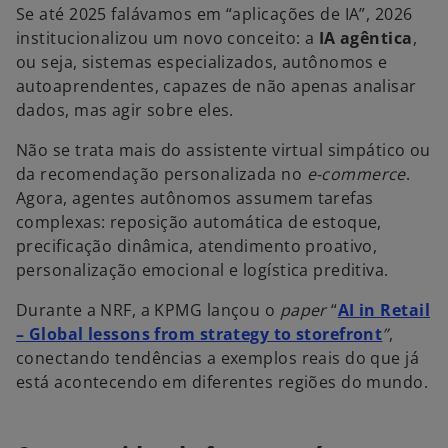
Se até 2025 falávamos em “aplicações de IA”, 2026
institucionalizou um novo conceito: a
IA agêntica
,
ou seja, sistemas especializados, autônomos e
autoaprendentes, capazes de não apenas analisar
dados, mas agir sobre eles.
Não se trata mais do assistente virtual simpático ou
da recomendação personalizada no
e-commerce
.
Agora, agentes autônomos assumem tarefas
complexas: reposição automática de estoque,
precificação dinâmica, atendimento proativo,
personalização emocional e logística preditiva.
Durante a NRF, a KPMG lançou o
paper
“
AI in Retail
a
– Global lessons from strategy to storefront
”
,
b
conectando tendências a exemplos reais do que já
r
está acontecendo em diferentes regiões do mundo.
e
e