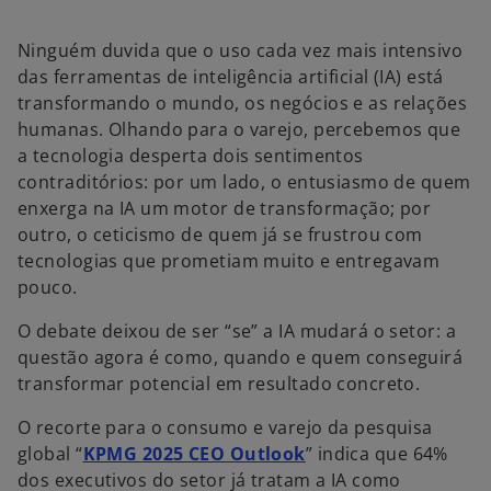
m
m
m
a
a
a
n
n
n
o
o
o
Ninguém duvida que o uso cada vez mais intensivo
v
v
v
a
a
a
das ferramentas de inteligência artificial (IA) está
g
g
g
u
u
u
transformando o mundo, os negócios e as relações
i
i
i
a
a
a
humanas. Olhando para o varejo, percebemos que
a tecnologia desperta dois sentimentos
contraditórios: por um lado, o entusiasmo de quem
enxerga na IA um motor de transformação; por
outro, o ceticismo de quem já se frustrou com
tecnologias que prometiam muito e entregavam
pouco.
O debate deixou de ser “se” a IA mudará o setor: a
questão agora é como, quando e quem conseguirá
transformar potencial em resultado concreto.
O recorte para o consumo e varejo da pesquisa
global “
KPMG 2025 CEO Outlook
” indica que 64%
dos executivos do setor já tratam a IA como