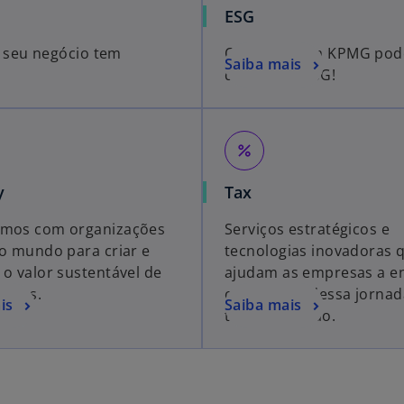
ESG
 seu negócio tem
Os
experts
da KPMG podem
Saiba mais
da agenda ESG!
percent
y
Tax
amos com organizações
Serviços estratégicos e
no mundo para criar e
tecnologias inovadoras 
 o valor sustentável de
ajudam as empresas a en
ócios.
os desafios dessa jornad
is
Saiba mais
transformação.