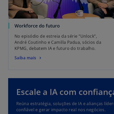
a
Workforce do futuro
b
No episódio de estreia da série “Unlock”,
r
André Coutinho e Camilla Padua, sócios da
e
KPMG, debatem IA e futuro do trabalho.
e
m
a
Saiba mais
u
b
m
r
a
e
n
e
o
m
Escale a IA com confianç
v
u
a
m
Reúna estratégia, soluções de IA e alianças líde
g
a
confiável e gerar impacto real nos negócios.
u
n