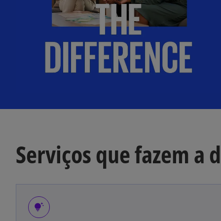
Serviços que fazem a 
tips_and_updates