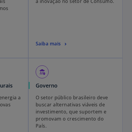
ais
a inovação no setor de Consumo.
imos
Saiba mais
assured_workload
urais
Governo
energia a
O setor público brasileiro deve
novas
buscar alternativas viáveis de
investimento, que suportem e
promovam o crescimento do
País.