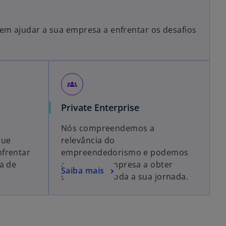
 ajudar a sua empresa a enfrentar os desafios
groups_2
Private Enterprise
Nós compreendemos a
que
relevância do
frentar
empreendedorismo e podemos
a de
ajudar sua empresa a obter
Saiba mais
sucesso em toda a sua jornada.