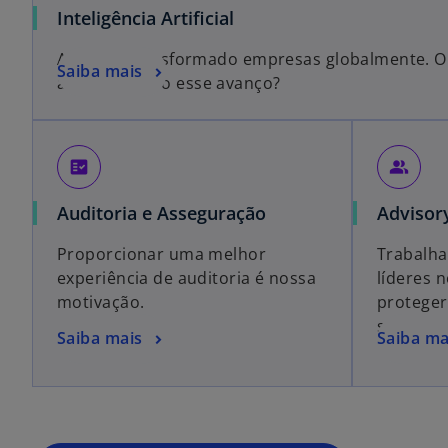
Inteligência Artificial
A IA tem transformado empresas globalmente. O
Saiba mais
acompanhado esse avanço?
fact_check
people_alt
Auditoria e Asseguração
Advisor
Proporcionar uma melhor
Trabalh
experiência de auditoria é nossa
líderes 
motivação.
proteger
seus neg
Saiba mais
Saiba ma