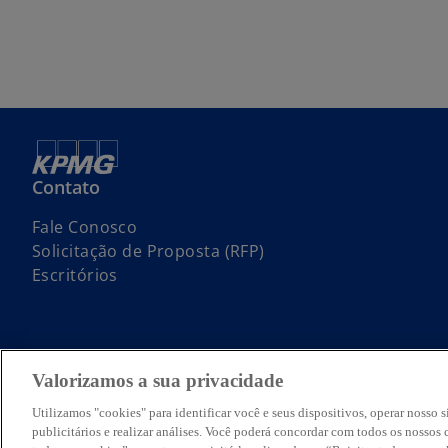
Contato
Fale Conosco
Solicitação de Proposta (RFP)
Escritórios
Valorizamos a sua privacidade
© 2026 KPMG Auditores Independentes Ltda., uma sociedade simples 
International Limited, uma empresa inglesa privada de responsabilidad
Utilizamos "cookies" para identificar você e seus dispositivos, operar nosso s
O nome KPMG e o seu logotipo são marcas utilizadas sob licença pel
publicitários e realizar análises. Você poderá concordar com todos os nosso
Para mais detalhes sobre a estrutura da organização global da KPMG,