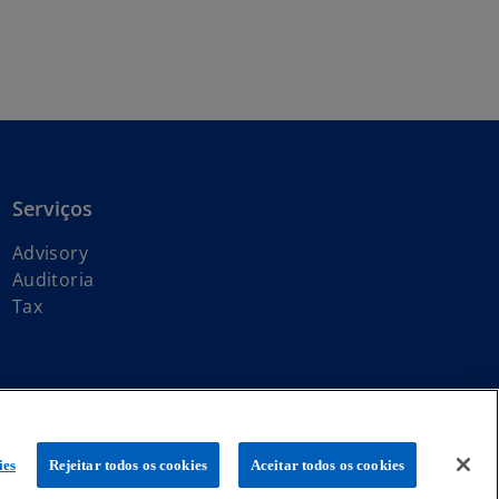
Serviços
Advisory
Auditoria
Tax
global KPMG de firmas-membro independentes licenciadas da KPMG
ies
Rejeitar todos os cookies
Aceitar todos os cookies