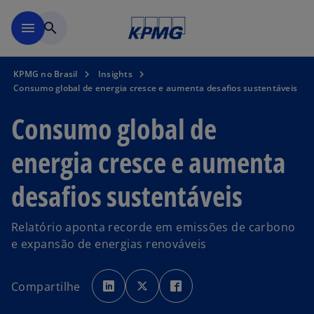
Pular para o conteúdo princ
menu
search
KPMG no Brasil
Insights
Consumo global de energia cresce e aumenta desafios sustentáveis
Consumo global de
energia cresce e aumenta
desafios sustentáveis
Relatório aponta recorde em emissões de carbono
e expansão de energias renováveis
a
a
a
b
b
b
Compartilhe
r
r
r
e
e
e
e
e
e