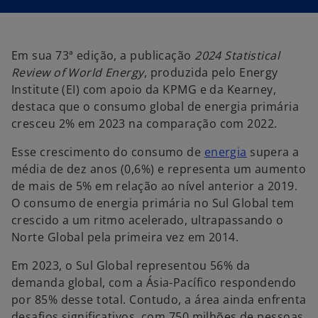
m
m
m
u
u
u
m
m
m
a
a
a
n
n
n
o
o
o
v
v
v
Em sua 73ª edição, a publicação
2024 Statistical
a
a
a
g
g
g
Review of World Energy
, produzida pelo Energy
u
u
u
i
i
i
Institute (EI) com apoio da KPMG e da Kearney,
a
a
a
destaca que o consumo global de energia primária
cresceu 2% em 2023 na comparação com 2022.
Esse crescimento do consumo de
energia
supera a
média de dez anos (0,6%) e representa um aumento
de mais de 5% em relação ao nível anterior a 2019.
O consumo de energia primária no Sul Global tem
crescido a um ritmo acelerado, ultrapassando o
Norte Global pela primeira vez em 2014.
Em 2023, o Sul Global representou 56% da
demanda global, com a Ásia-Pacífico respondendo
por 85% desse total. Contudo, a área ainda enfrenta
desafios significativos, com 750 milhões de pessoas