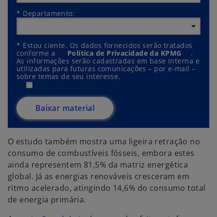
*
Departamento:
*
Estou ciente. Os dados fornecidos serão tratados
conforme a
Política de Privacidade da KPMG
.
As informações serão cadastradas em base interna e
utilizadas para futuras comunicações – por e-mail –
sobre temas de seu interesse.
Baixar material
O estudo também mostra uma ligeira retração no
consumo de combustíveis fósseis, embora estes
ainda representem 81,5% da matriz energética
global. Já as energias renováveis cresceram em
ritmo acelerado, atingindo 14,6% do consumo total
de energia primária.