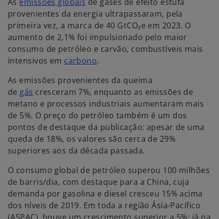
As
emissões globais
de gases de efeito estufa
provenientes da energia ultrapassaram, pela
primeira vez, a marca de 40 GtCO₂e em 2023. O
aumento de 2,1% foi impulsionado pelo maior
consumo de petróleo e carvão, combustíveis mais
intensivos em
carbono
.
As emissões provenientes da queima
de
gás
cresceram 7%, enquanto as emissões de
metano e processos industriais aumentaram mais
de 5%. O preço do petróleo também é um dos
pontos de destaque da publicação: apesar de uma
queda de 18%, os valores são cerca de 29%
superiores aos da década passada.
O consumo global de petróleo superou 100 milhões
de barris/dia, com destaque para a China, cuja
demanda por gasolina e diesel cresceu 15% acima
dos níveis de 2019. Em toda a região Ásia-Pacífico
(ASPAC), houve um crescimento superior a 5%; já na