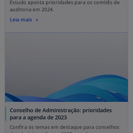
Estudo aponta prioridades para os comitês de
auditoria em 2024.
Leia mais
abre em uma nova guia
Conselho de Administração: prioridades
a
para a agenda de 2023
b
Confira os temas em destaque para conselhos
r