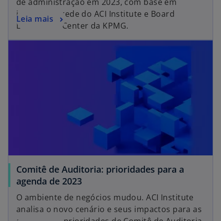
de administração em 2023, com base em
e
insights da rede do ACI Institute e Board
a
Leia mais
e
Leadership Center da KPMG.
b
m
r
u
e
m
e
a
m
n
u
o
m
v
a
a
n
g
o
u
v
i
a
a
Comitê de Auditoria: prioridades para a
g
agenda de 2023
u
i
O ambiente de negócios mudou. ACI Institute
a
analisa o novo cenário e seus impactos para as
agendas de prioridades de Comitê de Auditoria