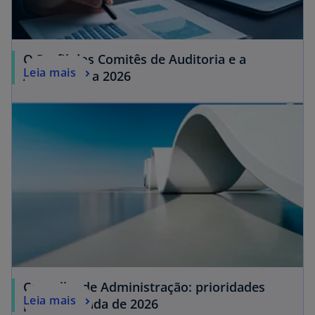
O Perfil dos Comitês de Auditoria e a
Leia mais
Agenda para 2026
Conselho de Administração: prioridades
Leia mais
para a agenda de 2026