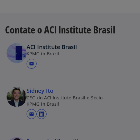
Contate o ACI Institute Brasil
ACI Institute Brasil
KPMG in Brazil
mail
Sidney Ito
CEO do ACI Institute Brasil e Sócio
KPMG in Brazil
mail
a
b
r
e