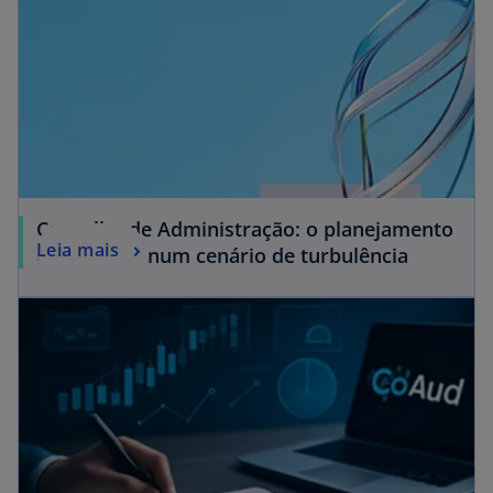
Conselho de Administração: o planejamento
Leia mais
estratégico num cenário de turbulência