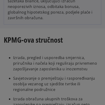
sažetaka bilance, uključujući izračun
neoporezivih iznosa, odbitaka bonusa,
globalnog hipotetskog poreza, podjele plaće i
završnih obračuna.
KPMG-ova stručnost
Izrada, pregled i usporedba smjernica,
priručnika i načela koji reguliraju privremeno
zapošljavanje zaposlenika u inozemstvu
Savjetovanje o premještaju i raspoređivanju
osoblja vezanog uz sjedište tvrtke ili
regionalne podružnice
Izrada obračuna ukupnih troškova za
zaposlenike na premještaju, izračun neto