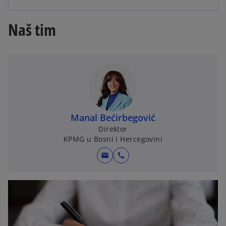
Naš tim
Manal Bećirbegović
Direktor
KPMG u Bosni i Hercegovini
mail
call