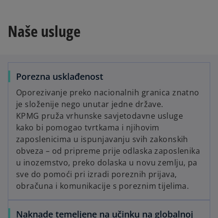
l
Naše usluge
a
Porezna usklađenost
Oporezivanje preko nacionalnih granica znatno
y
je složenije nego unutar jedne države.
KPMG pruža vrhunske savjetodavne usluge
kako bi pomogao tvrtkama i njihovim
zaposlenicima u ispunjavanju svih zakonskih
V
obveza – od pripreme prije odlaska zaposlenika
u inozemstvo, preko dolaska u novu zemlju, pa
sve do pomoći pri izradi poreznih prijava,
obračuna i komunikacije s poreznim tijelima.
i
Naknade temeljene na učinku na globalnoj