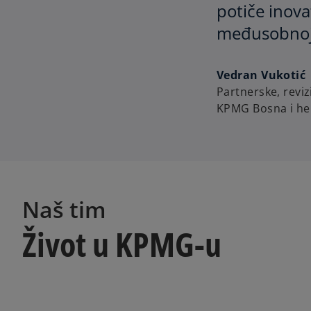
potiče inova
međusobnoj p
Vedran Vukotić
Partnerske, reviz
KPMG Bosna i he
Naš tim
Život u KPMG-u