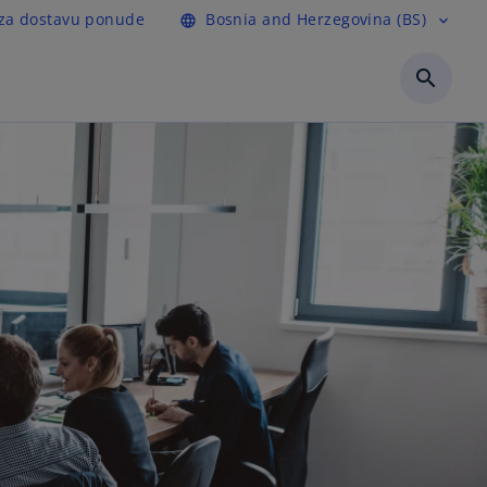
 za dostavu ponude
Bosnia and Herzegovina (BS)
language
expand_more
search