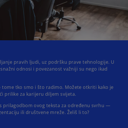
janje pravih ljudi, uz podršku prave tehnologije. U
, snažni odnosi i povezanost važniji su nego ikad
 tome tko smo i što radimo. Možete otkriti kako je
 prilike za karijeru diljem svijeta.
i s prilagodbom ovog teksta za određenu svrhu —
entaciju ili društvene mreže. Želiš li to?