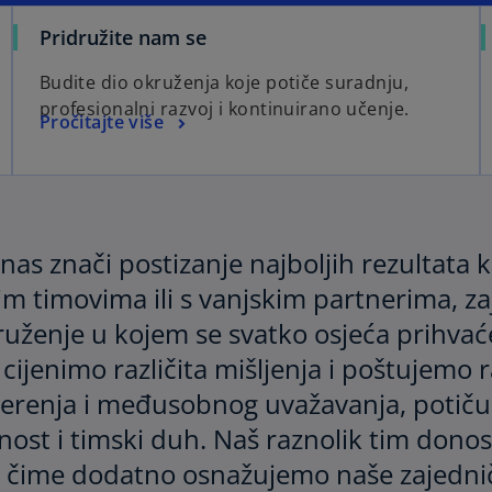
Pridružite nam se
Budite dio okruženja koje potiče suradnju,
profesionalni razvoj i kontinuirano učenje.
Pročitajte više
nas znači postizanje najboljih rezultata
im timovima ili s vanjskim partnerima, za
uženje u kojem se svatko osjeća prihvaće
 cijenimo različita mišljenja i poštujemo r
jerenja i međusobnog uvažavanja, potiču
ost i timski duh. Naš raznolik tim donosi
, čime dodatno osnažujemo naše zajednič