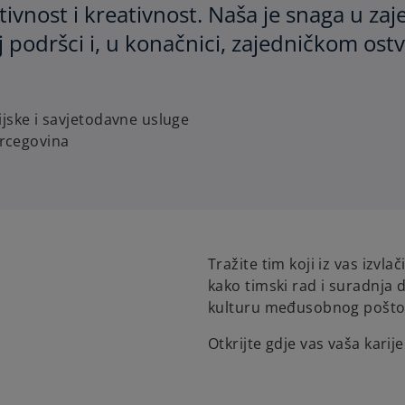
tivnost i kreativnost. Naša je snaga u zaje
odršci i, u konačnici, zajedničkom ostva
ijske i savjetodavne usluge
rcegovina
Tražite tim koji iz vas izv
kako timski rad i suradnja 
kulturu međusobnog poštov
Otkrijte gdje vas vaša kari