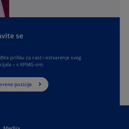
avite se
ite priliku za rast i ostvarenje svog
cijala – s KPMG-om.
orene pozicije
Medija