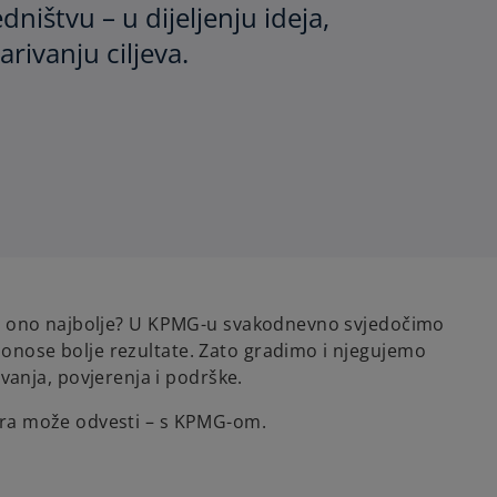
dništvu – u dijeljenju ideja,
rivanju ciljeva.
lači ono najbolje? U KPMG-u svakodnevno svjedočimo
donose bolje rezultate. Zato gradimo i njegujemo
anja, povjerenja i podrške.
jera može odvesti – s KPMG-om.