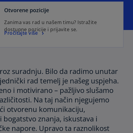
o
Otvorene pozicije
p
Zanima vas rad u našem timu? Istražite
e
dostupne pozicije i prijavite se.
n
o
Pročitajte više
s
p
i
e
n
n
a
s
n
i
 kroz suradnju. Bilo da radimo unutar
e
n
jednički rad temelj je našeg uspjeha.
w
a
t
no i motivirano – pažljivo slušamo
n
a
e
azličitosti. Na taj način njegujemo
b
w
ći otvorenu komunikaciju,
t
 bogatstvo znanja, iskustava i
a
b
ke napore. Upravo ta raznolikost