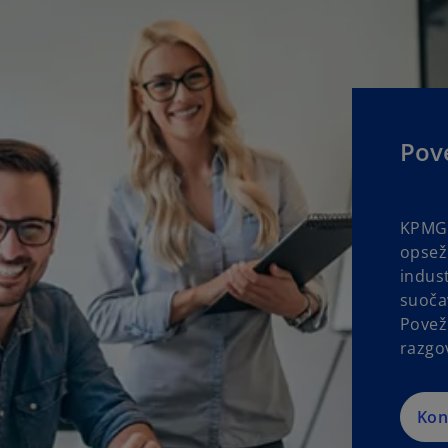
Pov
KPMG 
opsež
indus
suočav
Povež
razgo
Kon