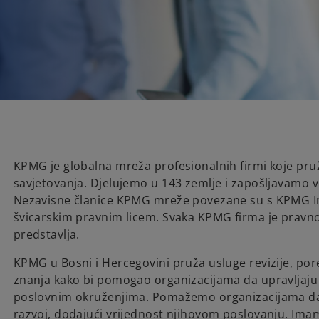
KPMG je globalna mreža profesionalnih firmi koje pruž
savjetovanja. Djelujemo u 143 zemlje i zapošljavamo v
Nezavisne članice KPMG mreže povezane su s KPMG Int
švicarskim pravnim licem. Svaka KPMG firma je pravno 
predstavlja.
KPMG u Bosni i Hercegovini pruža usluge revizije, por
znanja kako bi pomogao organizacijama da upravljaju 
poslovnim okruženjima. Pomažemo organizacijama da
razvoj, dodajući vrijednost njihovom poslovanju. Imam