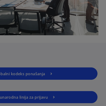
obalni kodeks ponašanja
narodna linija za prijavu