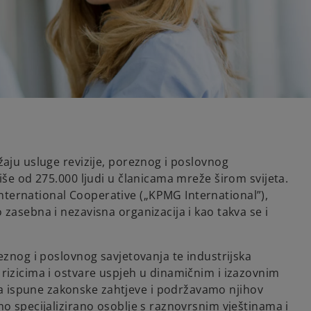
aju usluge revizije, poreznog i poslovnog
iše od 275.000 ljudi u članicama mreže širom svijeta.
ernational Cooperative („KPMG International”),
zasebna i nezavisna organizacija i kao takva se i
eznog i poslovnog savjetovanja te industrijska
rizicima i ostvare uspjeh u dinamičnim i izazovnim
 ispune zakonske zahtjeve i podržavamo njihov
o specijalizirano osoblje s raznovrsnim vještinama i