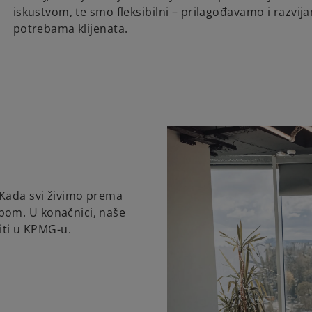
iskustvom, te smo fleksibilni – prilagođavamo i razvi
potrebama klijenata.
 Kada svi živimo prema
bom. U konačnici, naše
diti u KPMG-u.