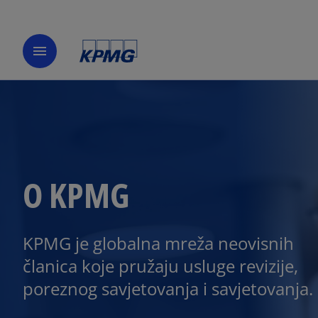
menu
O KPMG
KPMG je globalna mreža neovisnih
članica koje pružaju usluge revizije,
poreznog savjetovanja i savjetovanja.