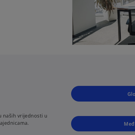
Gl
naših vrijednosti u
zajednicama.
Među