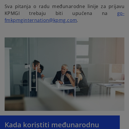
Sva pitanja o radu međunarodne linije za prijavu
KPMGI trebaju biti upućena na
go-
o
fmkpmginternation@kpmg.com
.
p
e
n
s
i
n
a
n
e
w
t
a
b
Kada koristiti međunarodnu
o