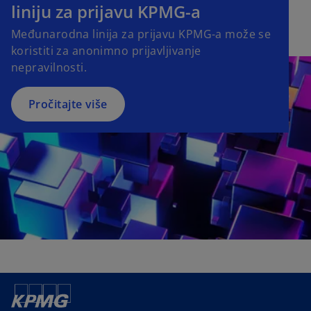
p
liniju za prijavu KPMG-a
e
Međunarodna linija za prijavu KPMG-a može se
n
koristiti za anonimno prijavljivanje
s
nepravilnosti.
i
n
a
Pročitajte više
n
e
w
t
a
b