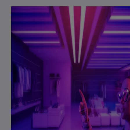
r
t
e
g
e
ö
f
f
n
e
t