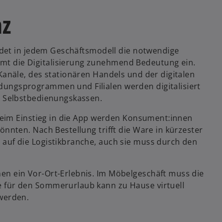
g
e
nz
e
r
ö
k
f
a
findet in jedem Geschäftsmodell die notwendige
f
r
mt die Digitalisierung zunehmend Bedeutung ein.
n
t
 Kanäle, des stationären Handels und der digitalen
e
e
dungsprogrammen und Filialen werden digitalisiert
t
g
zu Selbstbedienungskassen.
e
: Beim Einstieg in die App werden Konsument:innen
ö
önnten. Nach Bestellung trifft die Ware in kürzester
f
 auf die Logistikbranche, auch sie muss durch den
f
n
e
en ein Vor-Ort-Erlebnis. Im Möbelgeschäft muss die
t
e für den Sommerurlaub kann zu Hause virtuell
 werden.