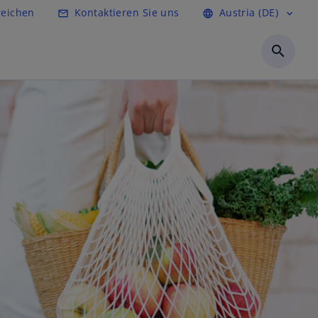
reichen
Kontaktieren Sie uns
Austria (DE)
mail_outline
language
expand_more
search