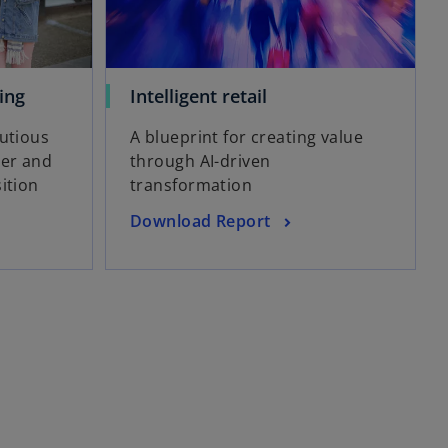
w
w
ling
Intelligent retail
i
i
autious
A blueprint for creating value
r
r
er and
through AI-driven
d
d
ition
transformation
i
i
n
n
w
Download Report
e
e
i
i
i
r
n
n
d
e
e
i
r
r
n
n
n
e
e
e
i
u
u
n
e
e
e