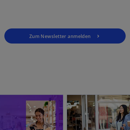
u
e
n
R
e
g
Zum Newsletter anmelden
is
t
e
r
k
a
r
t
wird in einer neuen Registerkarte geöffnet
e
g
e
ö
ff