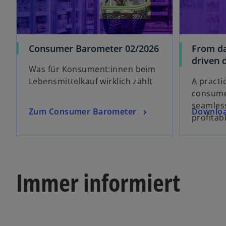
w
Consumer Barometer 02/2026
From da
i
driven d
Was für Konsument:innen beim
r
Lebensmittelkauf wirklich zählt
A practi
d
consumer
i
seamles
n
w
w
Zum Consumer Barometer
Downloa
profitab
e
i
i
i
r
r
n
d
d
e
i
i
r
Immer informiert
n
n
n
e
e
e
i
i
u
n
n
e
e
e