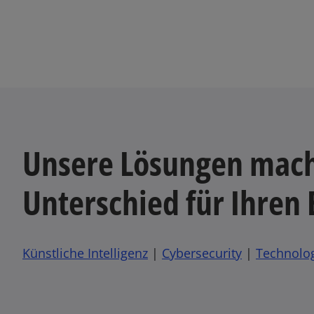
n
e
r
n
e
u
e
n
Unsere Lösungen mac
R
e
g
Unterschied für Ihren 
i
s
t
e
Künstliche Intelligenz
|
Cybersecurity
|
Technolo
r
k
a