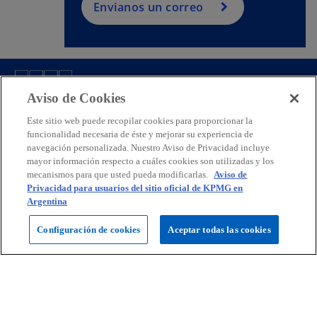
Envianos un correo
Aviso de Cookies
Contacto
Este sitio web puede recopilar cookies para proporcionar la
funcionalidad necesaria de éste y mejorar su experiencia de
Prensa
navegación personalizada. Nuestro Aviso de Privacidad incluye
mayor información respecto a cuáles cookies son utilizadas y los
mecanismos para que usted pueda modificarlas.
Aviso de
Privacidad para usuarios del sitio oficial de KPMG en
KPMG Argentina
Argentina
s
s
s
Configuración de cookies
Aceptar todas las cookies
e
e
e
Legal
Política de Privacidad
a
Accesibilidad
a
a
Ayuda
Glosario
b
b
b
© 2026 KPMG Soc Cap I Sec IV Ley 19.550, una sociedad argentina y
r
r
r
firma miembro de la organización global de firmas independientes de
e
e
e
KPMG afiliadas a KPMG International Limited, una compañía privada