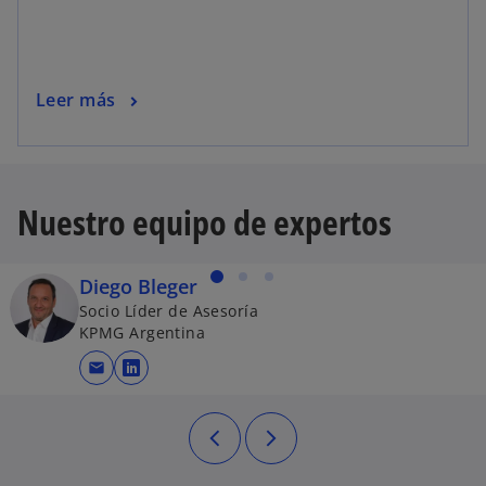
Leer más
Nuestro equipo de expertos
Diego Bleger
Socio Líder de Asesoría
KPMG Argentina
mail
se abre en una pestaña nueva