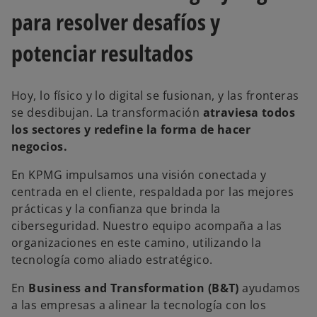
s
t
para resolver desafíos y
a
ñ
a
n
potenciar resultados
u
e
v
a
Hoy, lo físico y lo digital se fusionan, y las fronteras
se desdibujan. La transformación
atraviesa todos
los sectores y redefine la forma de hacer
negocios.
En KPMG impulsamos una visión conectada y
centrada en el cliente, respaldada por las mejores
prácticas y la confianza que brinda la
ciberseguridad. Nuestro equipo acompaña a las
organizaciones en este camino, utilizando la
tecnología como aliado estratégico.
En
Business and Transformation (B&T)
ayudamos
a las empresas a alinear la tecnología con los