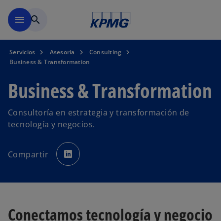
Saltar al contenido principal
menu
search
Servicios
Asesoría
Consulting
Business & Transformation
Business & Transformation
Consultoría en estrategia y transformación de
tecnología y negocios.
s
e
Compartir
a
b
r
e
e
n
u
n
a
Conectamos tecnología y negocio
p
e