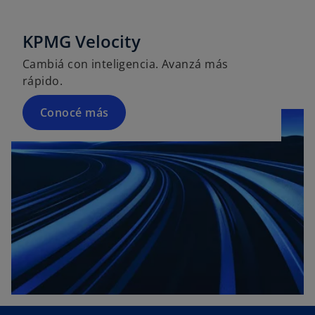
e
s
KPMG Velocity
t
Cambiá con inteligencia. Avanzá más
a
rápido.
ñ
a
Conocé más
n
u
e
v
a