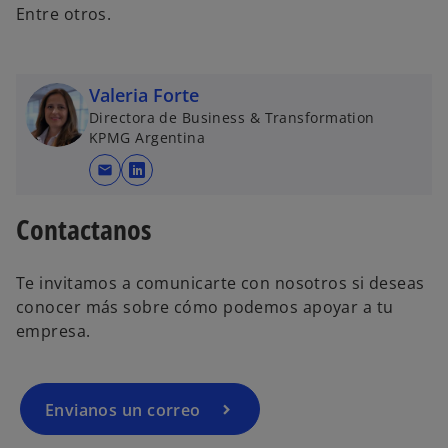
Entre otros.
Valeria Forte
Directora de Business & Transformation
KPMG Argentina
mail
s
e
Contactanos
a
b
r
Te invitamos a comunicarte con nosotros si deseas
e
conocer más sobre cómo podemos apoyar a tu
e
empresa.
n
u
n
Envianos un correo
a
p