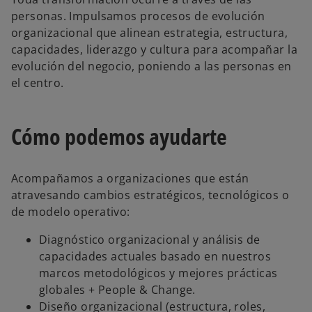
p
e
personas. Impulsamos procesos de evolución
s
t
organizacional que alinean estrategia, estructura,
a
ñ
capacidades, liderazgo y cultura para acompañar la
a
n
evolución del negocio, poniendo a las personas en
u
e
el centro.
v
a
Cómo podemos ayudarte
Acompañamos a organizaciones que están
atravesando cambios estratégicos, tecnológicos o
de modelo operativo:
Diagnóstico organizacional y análisis de
capacidades actuales basado en nuestros
marcos metodológicos y mejores prácticas
globales + People & Change.
Diseño organizacional (estructura, roles,