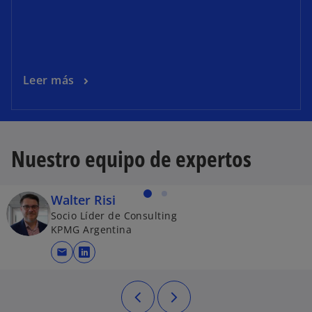
Leer más
Nuestro equipo de expertos
Walter Risi
Socio Líder de Consulting
KPMG Argentina
mail
se abre en una pestaña nueva