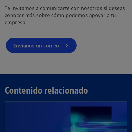
r
Te invitamos a comunicarte con nosotros si deseas
e
conocer más sobre cómo podemos apoyar a tu
e
empresa.
n
u
n
Envianos un correo
a
p
e
s
t
a
Contenido relacionado
ñ
a
n
u
e
v