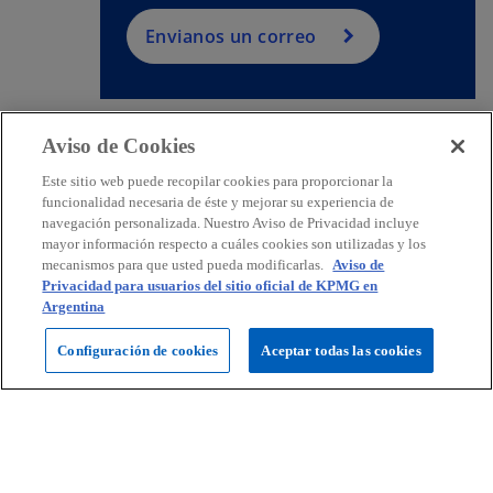
Envianos un correo
Aviso de Cookies
Contacto
Este sitio web puede recopilar cookies para proporcionar la
funcionalidad necesaria de éste y mejorar su experiencia de
navegación personalizada. Nuestro Aviso de Privacidad incluye
mayor información respecto a cuáles cookies son utilizadas y los
Prensa
mecanismos para que usted pueda modificarlas.
Aviso de
Privacidad para usuarios del sitio oficial de KPMG en
Argentina
KPMG Argentina
Configuración de cookies
Aceptar todas las cookies
s
s
s
e
e
e
Legal
Política de Privacidad
a
Accesibilidad
a
a
Ayuda
Glosario
b
b
b
© 2026 KPMG Soc Cap I Sec IV Ley 19.550, una sociedad argentina y
r
r
r
firma miembro de la organización global de firmas independientes de