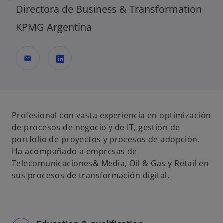
Directora de Business & Transformation
KPMG Argentina
mail
s
e
a
b
Profesional con vasta experiencia en optimización
r
de procesos de negocio y de IT, gestión de
e
portfolio de proyectos y procesos de adopción.
e
Ha acompañado a empresas de
n
Telecomunicaciones& Media, Oil & Gas y Retail en
u
sus procesos de transformación digital.
n
a
p
e