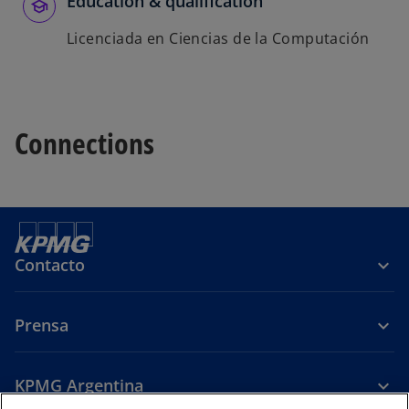
Education & qualification
s
Licenciada en Ciencias de la Computación
t
a
ñ
a
n
Connections
u
e
v
a
Contacto
Prensa
KPMG Argentina