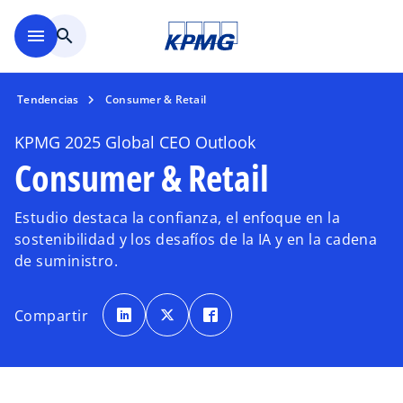
Saltar al contenido principal
menu
search
Tendencias
Consumer & Retail
KPMG 2025 Global CEO Outlook
Consumer & Retail
Estudio destaca la confianza, el enfoque en la
sostenibilidad y los desafíos de la IA y en la cadena
de suministro.
s
s
s
e
e
e
Compartir
a
a
a
b
b
b
r
r
r
e
e
e
e
e
e
n
n
n
u
u
u
n
n
n