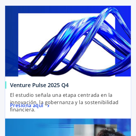
e
n
u
n
a
p
e
s
t
a
ñ
Venture Pulse 2025 Q4
a
n
El estudio señala una etapa centrada en la
u
innovación, la gobernanza y la sostenibilidad
Presiona aquí
e
financiera.
v
a