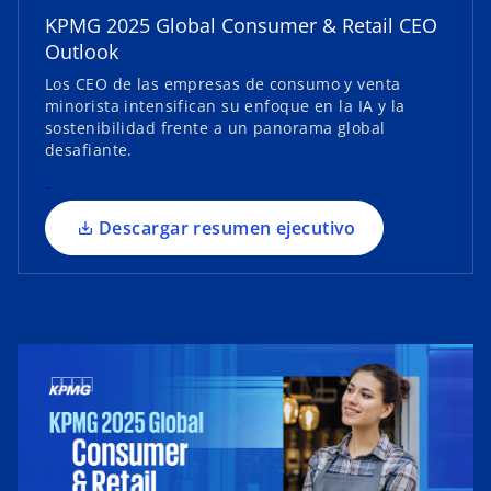
b
KPMG 2025 Global Consumer & Retail CEO
r
Outlook
e
e
Los CEO de las empresas de consumo y venta
minorista intensifican su enfoque en la IA y la
n
sostenibilidad frente a un panorama global
u
desafiante.
n
a
p
Descargar resumen ejecutivo
e
s
t
a
ñ
a
n
u
e
v