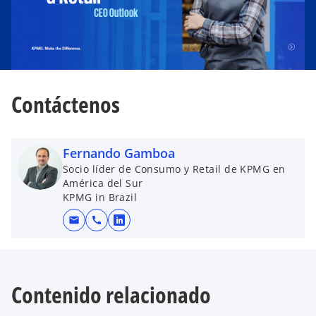
a
Contáctenos
Fernando Gamboa
Socio líder de Consumo y Retail de KPMG en
América del Sur
KPMG in Brazil
mail
call
s
e
a
b
Contenido relacionado
r
e