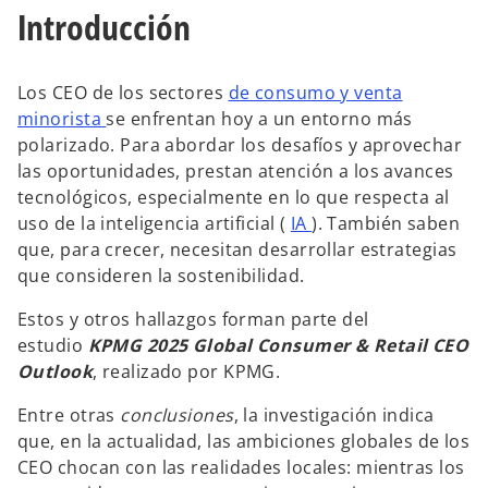
a
a
a
Introducción
p
p
p
e
e
e
s
s
s
t
t
t
a
a
a
ñ
ñ
ñ
Los CEO de los sectores
de consumo y venta
a
a
a
n
n
n
minorista
se enfrentan hoy a un entorno más
u
u
u
e
e
e
polarizado. Para abordar los desafíos y aprovechar
v
v
v
a
a
a
las oportunidades, prestan atención a los avances
tecnológicos, especialmente en lo que respecta al
uso de la inteligencia artificial (
IA
). También saben
que, para crecer, necesitan desarrollar estrategias
que consideren la sostenibilidad.
Estos y otros hallazgos forman parte del
estudio
KPMG 2025 Global Consumer & Retail CEO
Outlook
, realizado por KPMG.
Entre otras
conclusiones
, la investigación indica
que, en la actualidad, las ambiciones globales de los
CEO chocan con las realidades locales: mientras los