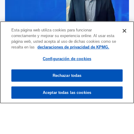
Esta página web utiliza cookies para funcionar
correctamente y mejorar su experiencia online. Al usar esta
Industrial, Manufacturing and Automotive
página web, usted acepta al uso de dichas cookies como se
Estudio de KPMG subraya el optimismo de los
resalta en las
declaraciones de privacidad de KPMG.
líderes, pero, también, los desafíos de
Presiona aquí
Configuración de cookies
innovación y resiliencia.
Rechazar todas
Aceptar todas las cookies
Contacta con nosotros
Sobre KPMG