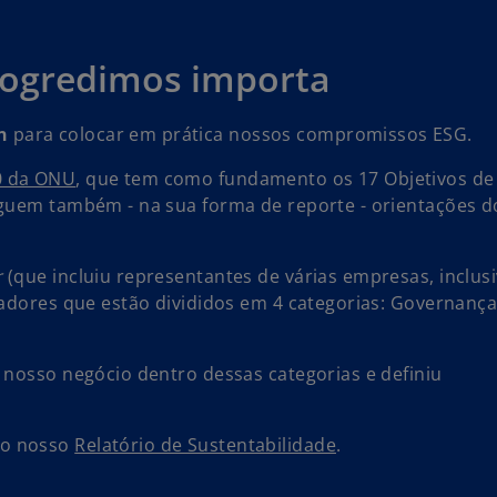
rogredimos importa
n
para colocar em prática nossos compromissos ESG.
a
0 da ONU
, que tem como fundamento os 17 Objetivos de
b
eguem também - na sua forma de reporte - orientações 
r
e
r
(que incluiu representantes de várias empresas, inclus
e
cadores que estão divididos em 4 categorias: Governança
m
u
m
 nosso negócio dentro dessas categorias e definiu
a
n
o
 o nosso
Relatório de Sustentabilidade
.
v
a