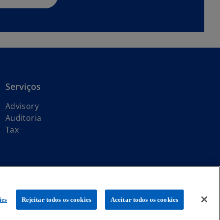
Serviços
Advisory
Auditoria
Tax
global KPMG de firmas-membro independentes licenciadas da KPMG
ies
Rejeitar todos os cookies
Aceitar todos os cookies