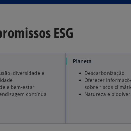
g
u
i
promissos ESG
a
Planeta
lusão, diversidade e
Descarbonização
idade
Oferecer informaçõe
de e bem-estar
sobre riscos climát
endizagem contínua
Natureza e biodive