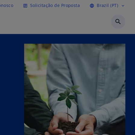
ipal
onosco
Solicitação de Proposta
Brazil (PT)
article
language
expand_more
search