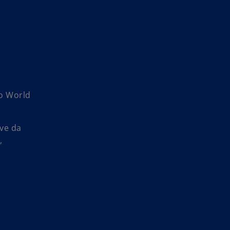
do World
ive da
,