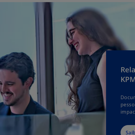
Rela
KPM
Docum
pesso
impac
Sai