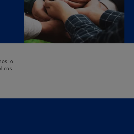
hos: o
licos.