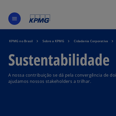
menu
KPMG no Brasil
Sobre a KPMG
Cidadania Corporativa
Sustentabilidade
A nossa contribuição se dá pela convergência de d
ajudamos nossos stakeholders a trilhar.