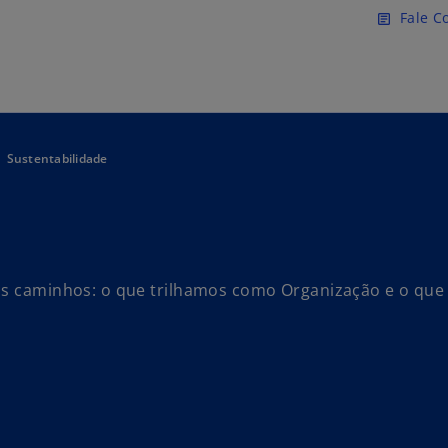
Pular para o conteúdo princ
Fale C
article
Sustentabilidade
ois caminhos: o que trilhamos como Organização e o que