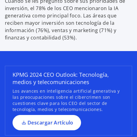
Cuando se les preguntó sobre sus prioridades de
inversión, el 78% de los CEO mencionaron la IA
generativa como principal foco. Las áreas que
reciben mayor inversión son tecnología de la
información (76%), ventas y marketing (71%) y
finanzas y contabilidad (53%).
s
e
a
b
r
KPMG 2024 CEO Outlook: Tecnología,
e
medios y telecomunicaciones
e
n
Los avances en inteligencia artificial generativa y
u
las preocupaciones sobre el cibercrimen son
cuestiones clave para los CEO del sector de
n
tecnología, medios y telecomunicaciones.
a
p
Descargar Artículo
e
s