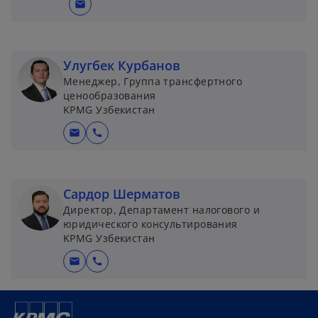
mail
Улугбек Курбанов
Менеджер, Группа трансфертного
ценообразования
KPMG Узбекистан
mail
call
Сардор Шерматов
Директор, Департамент налогового и
юридического консультирования
KPMG Узбекистан
mail
call