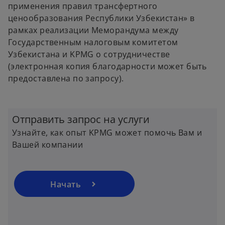
применения правил трансфертного
ценообразования Республики Узбекистан» в
рамках реализации Меморандума между
Государственным налоговым комитетом
Узбекистана и KPMG о сотрудничестве
(электронная копия благодарности может быть
предоставлена по запросу).
o
p
Отправить запрос на услуги
e
Узнайте, как опыт KPMG может помочь Вам и
n
Вашей компании
s
i
n
a
Начать
n
e
w