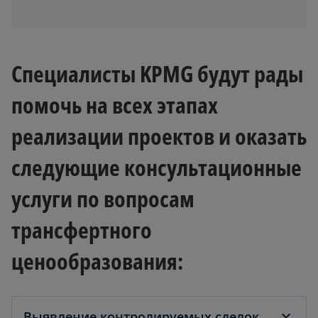
t
a
b
Специалисты KPMG будут рады
помочь на всех этапах
реализации проектов и оказать
следующие консультационные
услуги по вопросам
трансфертного
ценообразования:
Выявление контролируемых сделок