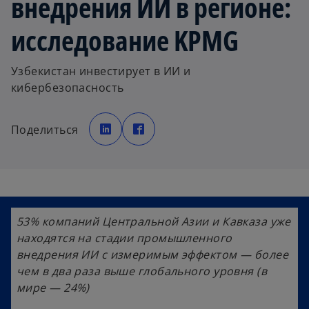
внедрения ИИ в регионе:
исследование KPMG
Узбекистан инвестирует в ИИ и
кибербезопасность
o
o
p
p
Поделиться
e
e
n
n
s
s
i
i
n
n
a
a
n
n
e
e
w
w
t
t
a
a
53% компаний Центральной Азии и Кавказа уже
b
b
находятся на стадии промышленного
внедрения ИИ с измеримым эффектом — более
чем в два раза выше глобального уровня (в
мире — 24%)