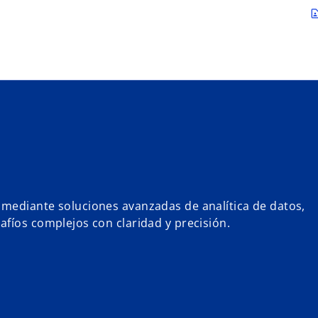
Saltar al contenido principal
contact_p
mediante soluciones avanzadas de analítica de datos,
fíos complejos con claridad y precisión.