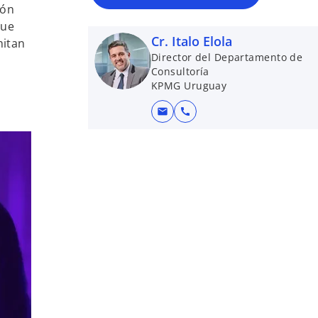
ión
que
Cr. Italo Elola
mitan
Director del Departamento de
Consultoría
KPMG Uruguay
mail
call