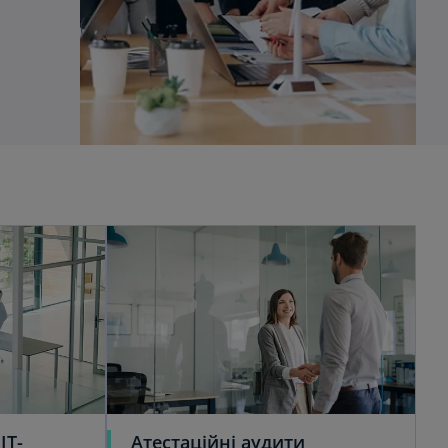
ІТ-
Атестаційні аудити