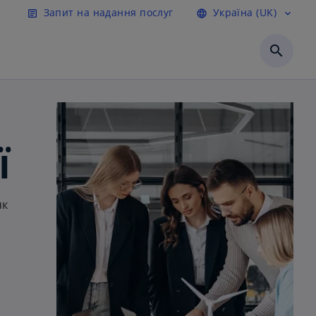
сту
Запит на надання послуг
Україна (UK)
article
language
expand_more
search
ї
як