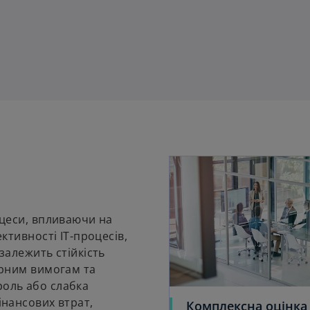
роцеси, впливаючи на
ективності ІТ-процесів,
 залежить стійкість
торним вимогам та
роль або слабка
інансових втрат,
Комплексна оцінка 