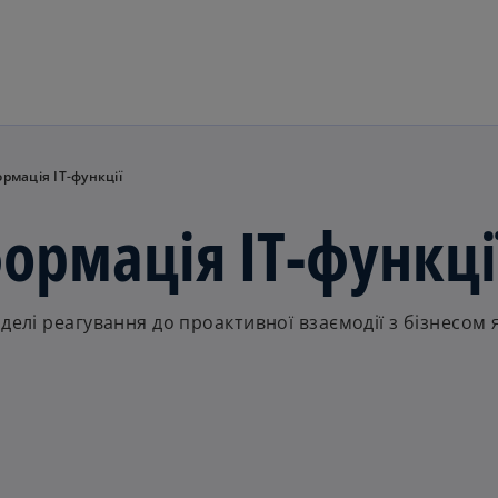
Перейти до основного вмі
рмація ІТ-функції
ормація ІТ-функці
делі реагування до проактивної взаємодії з бізнесом 