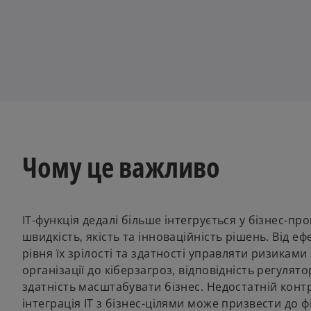
Чому це важливо
ІТ-функція дедалі більше інтегрується у бізнес-п
швидкість, якість та інноваційність рішень. Від еф
рівня їх зрілості та здатності управляти ризиками
організації до кіберзагроз, відповідність регуля
здатність масштабувати бізнес. Недостатній конт
інтеграція ІТ з бізнес-цілями може призвести до ф