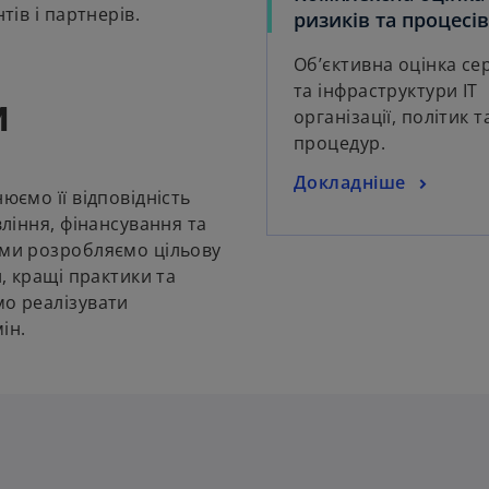
тів і партнерів.
ризиків та процесів
Об’єктивна оцінка с
та інфраструктури ІТ
и
організації, політик т
процедур.
Докладніше
юємо її відповідність
вління, фінансування та
 ми розробляємо цільову
и, кращі практики та
мо реалізувати
ін.