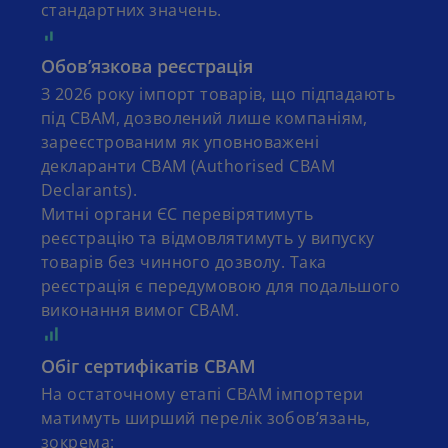
стандартних значень.
Обов’язкова реєстрація
З 2026 року імпорт товарів, що підпадають
під CBAM, дозволений лише компаніям,
зареєстрованим як уповноважені
декларанти CBAM (Authorised CBAM
Declarants).
Митні органи ЄС перевірятимуть
реєстрацію та відмовлятимуть у випуску
товарів без чинного дозволу. Така
реєстрація є передумовою для подальшого
виконання вимог CBAM.
Обіг сертифікатів CBAM
На остаточному етапі CBAM імпортери
матимуть ширший перелік зобов’язань,
зокрема: