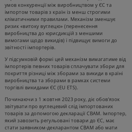
умов конкуренції між виробництвом у ЄС та
імпортом товарів з країн із менш строгими
кліматичними правилами. Механізм зменшує
ризик «витоку вуглецю» (перенесення
виробництва до юрисдикцій з меншими
вимогами щодо викидів) і підвищує вимоги до
звітності імпортерів.
У підсумковій формі цей механізм вимагатиме від
імпортерів певних товарів сплачувати збори для
покриття різниці між зборами за викиди в країні
виробництва та зборами в рамках системи
торгівлі викидами ЄС (EU ETS).
Починаючи з 1 жовтня 2023 року, діє обов’язок
звітувати про вуглецевий слід імпортованих
товарів за допомогою декларації CBAM. Імпортер,
який завозить регульовані товари до ЄС, має
стати заявником-декларантом CBAM або мати