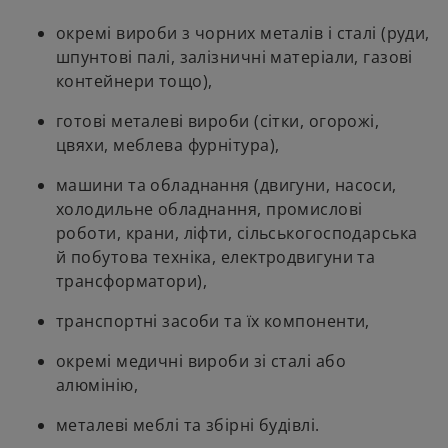
w
t
окремі вироби з чорних металів і сталі (руди,
a
шпунтові палі, залізничні матеріали, газові
b
контейнери тощо),
готові металеві вироби (сітки, огорожі,
цвяхи, меблева фурнітура),
машини та обладнання (двигуни, насоси,
холодильне обладнання, промислові
роботи, крани, ліфти, сільськогосподарська
й побутова техніка, електродвигуни та
трансформатори),
транспортні засоби та їх компоненти,
окремі медичні вироби зі сталі або
алюмінію,
металеві меблі та збірні будівлі.