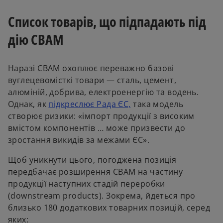
Список товарів, що підпадають під
дію CBAM
Наразі CBAM охоплює переважно базові
вуглецевомісткі товари — сталь, цемент,
алюміній, добрива, електроенергію та водень.
o
Однак, як
підкреслює Рада ЄС,
така модель
p
створює ризики: «імпорт продукції з високим
e
вмістом компонентів … може призвести до
n
зростання викидів за межами ЄС».
s
Щоб уникнути цього, погоджена позиція
i
передбачає розширення CBAM на частину
n
продукції наступних стадій переробки
a
(downstream products). Зокрема, йдеться про
n
близько 180 додаткових товарних позицій, серед
e
яких: