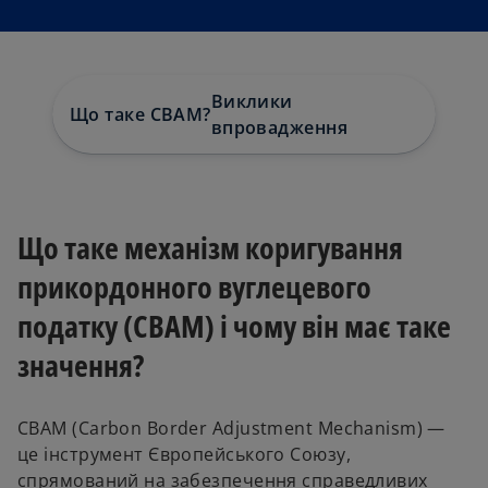
Виклики
Товари
Що таке CBAM?
впровадження
підпада
CBAM
Що таке механізм коригування
прикордонного вуглецевого
податку (CBAM) і чому він має таке
значення?
CBAM (Carbon Border Adjustment Mechanism) —
це інструмент Європейського Союзу,
спрямований на забезпечення справедливих