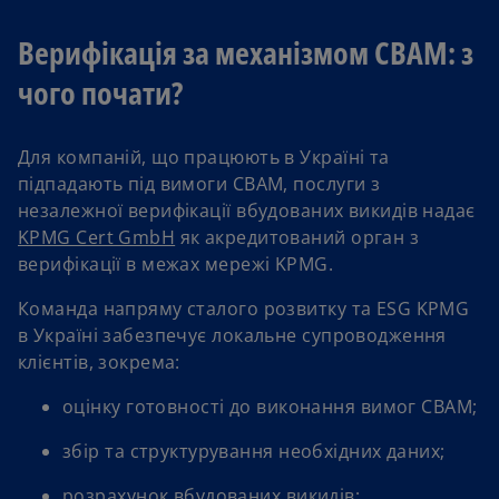
Верифікація за механізмом CBAM: з
чого почати?
Для компаній, що працюють в Україні та
підпадають під вимоги CBAM, послуги з
незалежної верифікації вбудованих викидів надає
o
KPMG Cert GmbH
як акредитований орган з
p
верифікації в межах мережі KPMG.
e
Команда напряму сталого розвитку та ESG KPMG
n
в Україні забезпечує локальне супроводження
s
клієнтів, зокрема:
i
n
оцінку готовності до виконання вимог CBAM;
a
n
збір та структурування необхідних даних;
e
розрахунок вбудованих викидів;