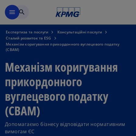
Перейти до основного вмі
menu
search
Експертиза та послуги
Консультаційні послуги
Сталий розвиток та ESG
Механізм коригування прикордонного вуглецевого податку
(CBAM)
Механізм коригування
прикордонного
вуглецевого податку
(CBAM)
Допомагаємо бізнесу відповідати нормативним
вимогам ЄС