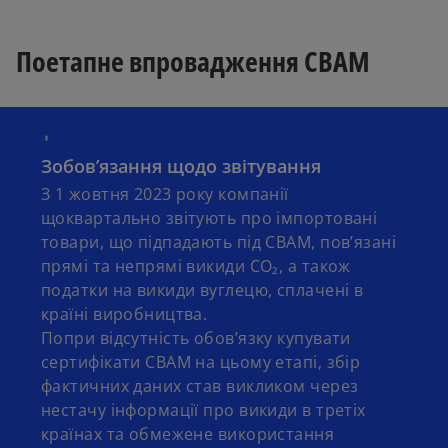
Поетапне впровадження CBAM
Зобов’язання щодо звітування
З 1 жовтня 2023 року компанії
щоквартально звітують про імпортовані
товари, що підпадають під CBAM, пов’язані
прямі та непрямі викиди CO₂, а також
податки на викиди вуглецю, сплачені в
країні виробництва.
Попри відсутність обов’язку купувати
сертифікати CBAM на цьому етапі, збір
фактичних даних став викликом через
нестачу інформації про викиди в третіх
країнах та обмежене використання