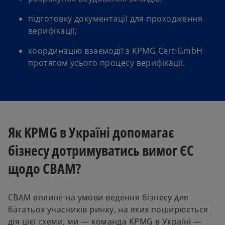
w
t
підготовку документації для проходження
a
верифікації;
b
координацію взаємодії з KPMG Cert GmbH
протягом усього процесу верифікації.
Як KPMG в Україні допомагає
бізнесу дотримуватись вимог ЄС
щодо CBAM?
CBAM вплине на умови ведення бізнесу для
багатьох учасників ринку, на яких поширюється
дія цієї схеми, ми — команда KPMG в Україні —