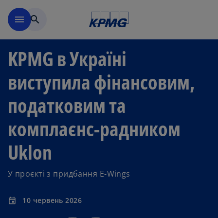
Перейти до основного вмі
menu
search
KPMG в Україні
виступила фінансовим,
податковим та
комплаєнс-радником
Uklon
У проєкті з придбання E-Wings
10 червень 2026
event