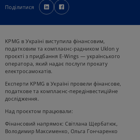
o
o
p
p
Поділитися
e
e
n
n
s
s
i
i
n
n
a
a
n
n
e
e
w
w
KPMG в Україні виступила фінансовим,
t
t
a
a
податковим та комплаєнс-радником Uklon у
b
b
проєкті з придбання E-Wings — українського
оператора, який надає послуги прокату
електросамокатів.
Експерти KPMG в Україні провели фінансове,
податкове та комплаєнс-передінвестиційне
дослідження.
Над проєктом працювали:
Фінансовий напрямок: Світлана Щербатюк,
Володимир Максименко, Ольга Гончаренко