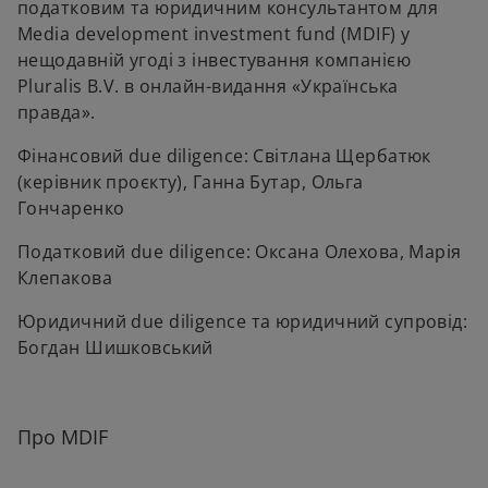
податковим та юридичним консультантом для
b
b
Media development investment fund (MDIF) у
нещодавній угоді з інвестування компанією
Pluralis B.V. в онлайн-видання «Українська
правда».
Фінансовий due diligence: Світлана Щербатюк
(керівник проєкту), Ганна Бутар, Ольга
Гончаренко
Податковий due diligence: Оксана Олехова, Марія
Клепакова
Юридичний due diligence та юридичний супровід:
Богдан Шишковський
Про MDIF