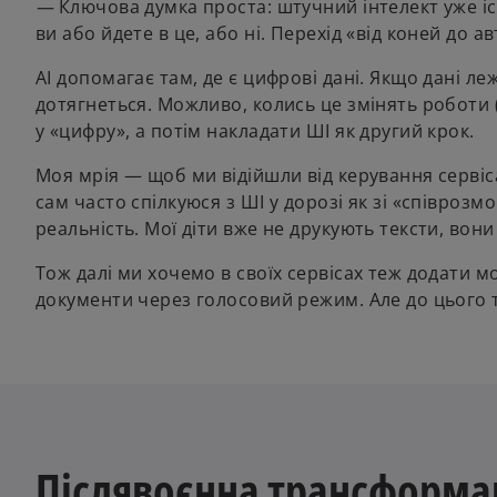
—
Ключова думка проста: штучний інтелект уже існу
ви або йдете в це, або ні. Перехід «від коней до а
AI допомагає там, де є цифрові дані. Якщо дані л
дотягнеться. Можливо, колись це змінять роботи 
у «цифру», а потім накладати ШІ як другий крок.
Моя мрія — щоб ми відійшли від керування сервіс
сам часто спілкуюся з ШІ у дорозі як зі «співрозм
реальність. Мої діти вже не друкують тексти, вони
Тож далі ми хочемо в своїх сервісах теж додати
документи через голосовий режим. Але до цього 
Післявоєнна трансформац