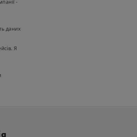
панії -
ть даних
йсів. Я
и
ія