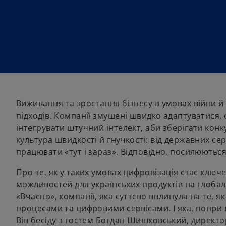
Виживання та зростання бізнесу в умовах війни й 
підходів. Компанії змушені швидко адаптуватися,
інтегрувати штучний інтелект, аби зберігати ко
культура швидкості й гнучкості: від державних се
працювати «тут і зараз». Відповідно, посилюютьс
Про те, як у таких умовах цифровізація стає ключ
можливостей для українських продуктів на глобал
«Вчасно», компанії, яка суттєво вплинула на те, я
процесами та цифровими сервісами. І яка, попри 
Вів бесіду з гостем Богдан Шишковський, директо