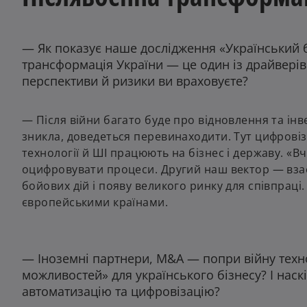
— Як показує наше дослідження «Український б
трансформація України — це один із драйверів 
перспективи й ризики ви враховуєте?
— Після війни багато буде про відновлення та ін
зникла, доведеться перевинаходити. Тут цифровіз
технології й ШІ працюють на бізнес і державу. «
оцифровувати процеси. Другий наш вектор — взаєм
бойових дій і появу великого ринку для співпраці
європейськими країнами.
— Іноземні партнери, M&A — попри війну технол
можливостей» для українського бізнесу? І наск
автоматизацію та цифровізацію?