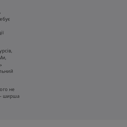
ь
ребує
ії
урсів,
Ми,
ь
альний
ого не
 — ширша