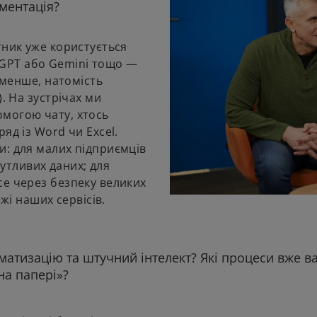
ментація?
тник уже користується
GPT або Gemini тощо —
з менше, натомість
). На зустрічах ми
могою чату, хтось
яд із Word чи Excel.
и: для малих підприємців
тливих даних; для
се через безпеку великих
жі наших сервісів.
матизацію та штучний інтелект? Які процеси вже в
на папері»?