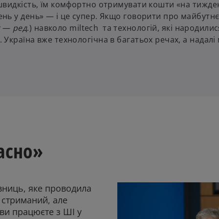
а швидкість, їм комфортно отримувати кошти «на тижде
ень у день» — і це супер. Якщо говорити про майбутнє,
t
—
ред
.) навколо miltech та технологій, які народилис
. Україна вже технологічна в багатьох речах, а надалі
часно»
івниць, яке проводила
стриманий, але
 ви працюєте з ШІ у