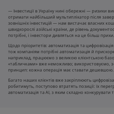
— Інвестиції в Україну нині обережні — ризики вис
отримати найбільший мультиплікатор після заверш
зовнішніх інвестицій — нам вистачає власних кошт
швидкорослі азійські країни, де рівень документо
потрібні, і інвестори дивляться на це більш прих
Щодо пріоритетів: автоматизація та цифровізація
тож компаніям потрібні автоматизація й прискоре
наприклад, працюємо з великою клієнтською базо
«табличками» вже неможливо; використовуємо, зок
принцип: кожна операція має ставати дешевшою.
Багато наших клієнтів вже закріплюють цифровіза
робитимуть, поступово втратять позиції: їх пер
автоматизація та AI, з яким складно конкурувати