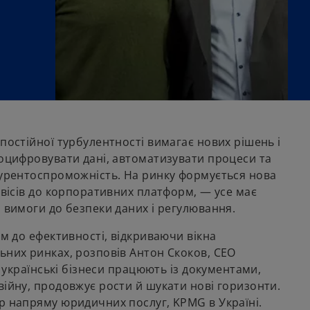
постійної турбулентності вимагає нових рішень і
 оцифровувати дані, автоматизувати процеси та
нкурентоспроможність. На ринку формується нова
рвісів до корпоративних платформ, — усе має
я вимоги до безпеки даних і регулювання.
ем до ефективності, відкриваючи вікна
ьних ринках, розповів Антон Скоков, СЕО
к українські бізнеси працюють із документами,
війну, продовжує рости й шукати нові горизонти.
р напряму юридичних послуг, KPMG в Україні.