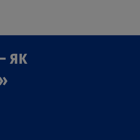
Перейти до основного вмі
— як
»