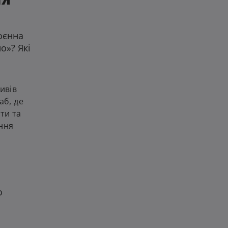
оєнна
о»? Які
ивів
аб, де
ти та
ення
о