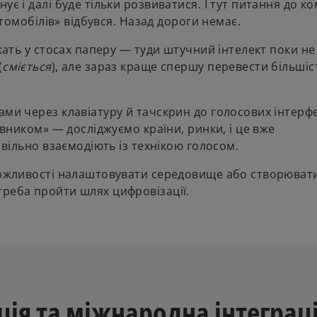
є і далі буде тільки розвиватися. І тут питання до ком
втомобілів» відбувся. Назад дороги немає.
ежать у стосах паперу — туди штучний інтелект поки не
(
сміється
), але зараз краще спершу перевести більшіс
ами через клавіатуру й тачскрин до голосових інтерфе
овником» — досліджуємо країни, ринки, і це вже
 вільно взаємодіють із технікою голосом.
 можливості налаштовувати середовище або створюват
треба пройти шлях цифровізації.
ія та міжнародна інтеграц