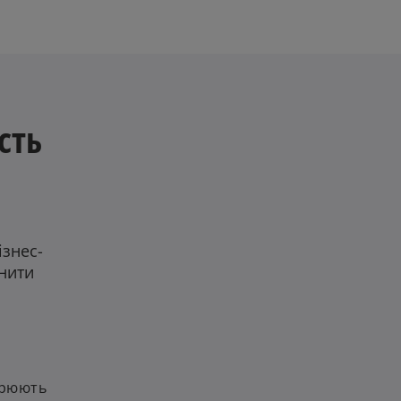
сть
ізнес-
нити
орюють