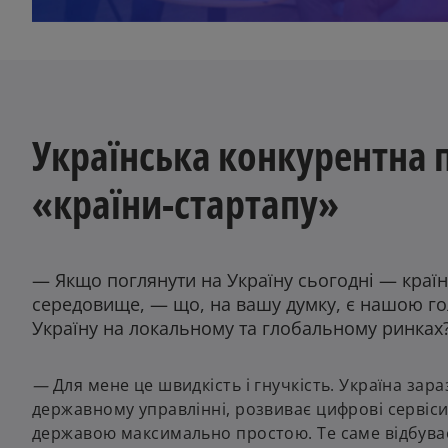
o
p
e
n
s
Українська конкурентна п
i
n
«країни-стартапу»
a
n
e
w
— Якщо поглянути на Україну сьогодні — країну
t
середовище, — що, на вашу думку, є нашою 
a
Україну на локальному та глобальному ринках
b
—
Для мене це швидкість і гнучкість. Україна зар
державному управлінні, розвиває цифрові сервіси —
державою максимально простою. Те саме відбуваєт