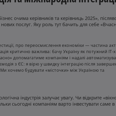
ізнес очима керівників та керівниць 2025», післяв
нових послуг. Яку роль тут бачить для себе «Вчасн
вестиції, про переосмислення економіки — частина акт
ація критично важлива: бачу Україну як потужний IT-х
Вчасно» допомагатиме компаніям і надалі автоматизува
одія з ЄС: я вірю у швидку інтеграцію після заверш
. Ми хочемо будувати «місточки» між Україною та
огічна індустрія залучає увагу. Чи відкрите «вікн
ільки сьогодні компаніям варто інвестувати саме в