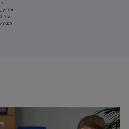
нь
 у нас
я під
 може