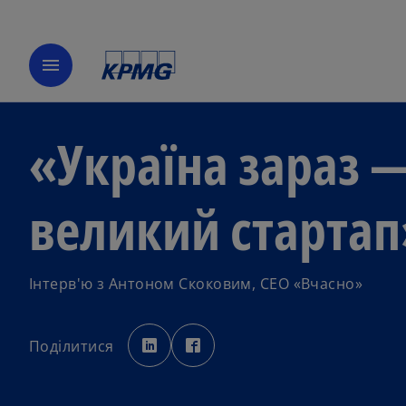
menu
«Україна зараз 
великий стартап
Інтерв'ю з Антоном Скоковим, СЕО «Вчасно»
o
o
p
p
Поділитися
e
e
n
n
s
s
i
i
n
n
a
a