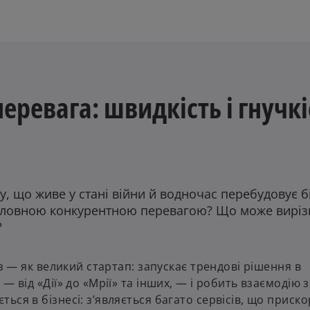
еревага: швидкість і гнучкі
, що живе у стані війни й водночас перебудовує б
головною конкурентною перевагою? Що може виріз
?
аз — як великий стартап: запускає трендові рішення в
 від «Дії» до «Мрії» та інших, — і робить взаємодію з
ься в бізнесі: з’являється багато сервісів, що приск