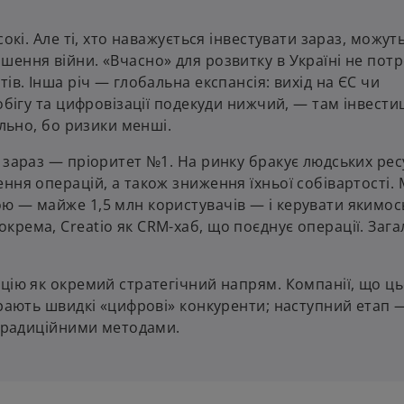
окі. Але ті, хто наважується інвестувати зараз, можут
ення війни. «Вчасно» для розвитку в Україні не пот
ів. Інша річ — глобальна експансія: вихід на ЄС чи
обігу та цифровізації подекуди нижчий, — там інвестиц
ильно, бо ризики менші.
 зараз — пріоритет №1. На ринку бракує людських рес
ння операцій, а також зниження їхньої собівартості. 
ю — майже 1,5 млн користувачів — і керувати якимос
рема, Creatio як CRM-хаб, що поєднує операції. Заг
цію як окремий стратегічний напрям. Компанії, що ць
еграють швидкі «цифрові» конкуренти; наступний етап
 традиційними методами.