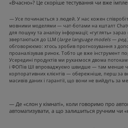
«Вчасно»? Це скоріше тестування чи вже імпле
—
Усе починається з людей. У нас кожен співробі
мовними моделями — чат-ботами на кшталт Chat
для пошуку та аналізу інформації; «гуглять» зара
звертаються до LLM (
large language models
—
ред.
обговорюємо: хтось зробив прогнозування з допо
проаналізував ринок. Тобто це вже інструмент пор
Усередині продуктів ми рухаємося двома потокам
і ФОПів ШІ впроваджуємо швидше — там менше чу
корпоративних клієнтів — обережніше, перш за в
масивів даних і гарантії, що вони не вийдуть за ме
— Де «слон у кімнаті», коли говоримо про авто
автоматизувати, а що залишиться ручним чи «