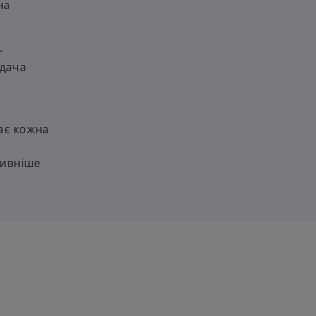
на
–
одача
ває кожна
тивніше