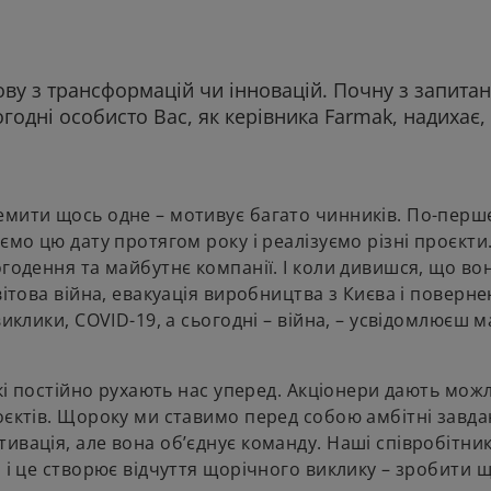
у з трансформацій чи інновацій. Почну з запитанн
огодні особисто Вас, як керівника Farmak, надихає,
емити щось одне – мотивує багато чинників. По-перш
ємо цю дату протягом року і реалізуємо різні проєкти
огодення та майбутнє компанії. І коли дивишся, що во
вітова війна, евакуація виробництва з Києва і поверне
виклики, COVID-19, а сьогодні – війна, – усвідомлюєш 
які постійно рухають нас уперед. Акціонери дають мож
оєктів. Щороку ми ставимо перед собою амбітні завдан
ивація, але вона об’єднує команду. Наші співробітни
, і це створює відчуття щорічного виклику – зробити 