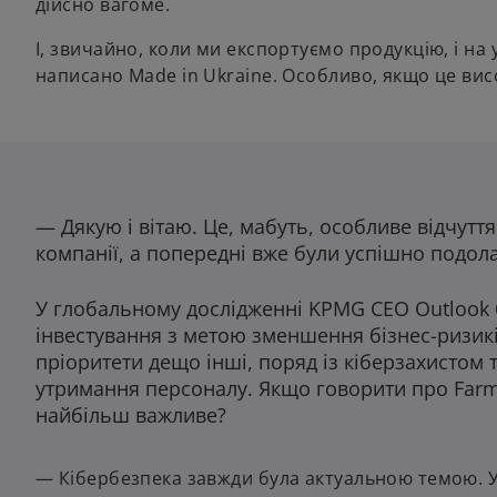
дійсно вагоме.
І, звичайно, коли ми експортуємо продукцію, і на 
написано Made in Ukraine. Особливо, якщо це висо
— Дякую і вітаю. Це, мабуть, особливе відчуття
компанії, а попередні вже були успішно подола
У глобальному дослідженні KPMG CEO Outlook 
інвестування з метою зменшення бізнес-ризикі
пріоритети дещо інші, поряд із кіберзахистом 
утримання персоналу. Якщо говорити про Farma
найбільш важливе?
— Кібербезпека завжди була актуальною темою. У