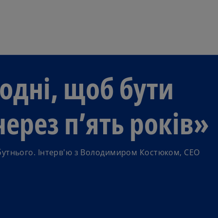
Перейти до основного вмі
одні, щоб бути
ерез п’ять років»
бутнього. Інтерв'ю з Володимиром Костюком, СЕО