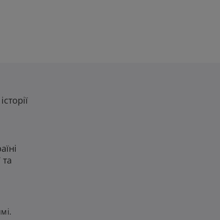
історії
аїні
 та
мі.