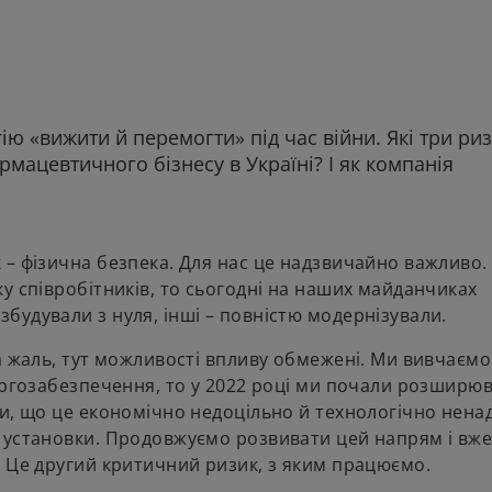
ію «вижити й перемогти» під час війни. Які три ри
мацевтичного бізнесу в Україні? І як компанія
 – фізична безпека. Для нас це надзвичайно важливо.
у співробітників, то сьогодні на наших майданчиках
удували з нуля, інші – повністю модернізували.
а жаль, тут можливості впливу обмежені. Ми вивчаємо 
ергозабезпечення, то у 2022 році ми почали розширю
и, що це економічно недоцільно й технологічно ненад
 установки. Продовжуємо розвивати цей напрям і вж
. Це другий критичний ризик, з яким працюємо.