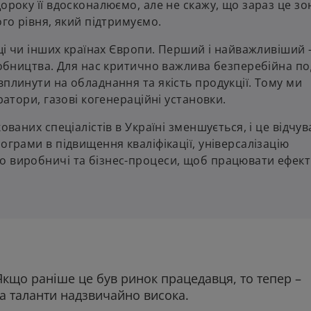
ороку її вдосконалюємо, але не скажу, що зараз це зо
ого рівня, який підтримуємо.
ьщі чи інших країнах Європи. Перший і найважливіший 
иробництва. Для нас критично важлива безперебійна п
вплинути на обладнання та якість продукції. Тому ми
ратори, газові когенераційні установки.
ованих спеціалістів в Україні зменшується, і це відчу
ограми в підвищення кваліфікації, універсалізацію
о виробничі та бізнес-процеси, щоб працювати ефек
Якщо раніше це був ринок працедавця, то тепер –
за таланти надзвичайно висока.