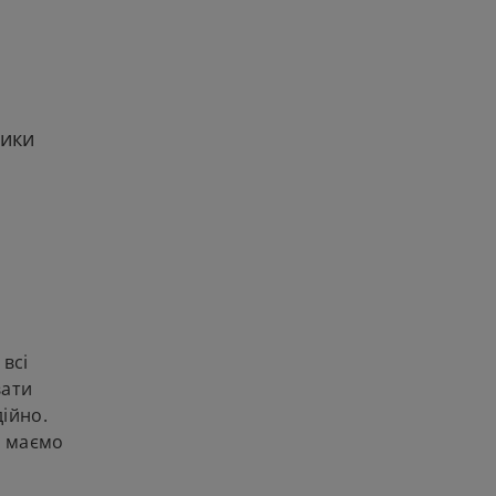
зики
всі
вати
ійно.
е маємо