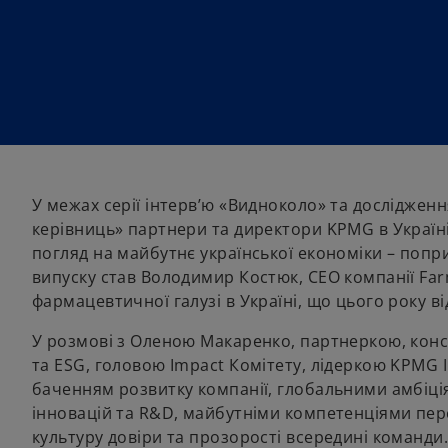
У межах серії інтерв’ю «Видноколо» та дослідженн
керівниць» партнери та директори KPMG в Україні
погляд на майбутнє української економіки – попр
випуску став Володимир Костюк, СЕО компанії Far
фармацевтичної галузі в Україні, що цього року в
У розмові з Оленою Макаренко, партнеркою, конс
та ESG, головою Impact Комітету, лідеркою KPMG I
баченням розвитку компанії, глобальними амбіці
інновацій та R&D, майбутніми компетенціями перс
культуру довіри та прозорості всередині команди