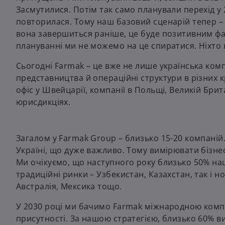
Засмутилися. Потім так само планували перехід у 
повторилася. Тому наш базовий сценарій тепер – 
вона завершиться раніше, це буде позитивним фа
плануванні ми не можемо на це спиратися. Ніхто н
Сьогодні Farmak – це вже не лише українська компа
представництва й операційні структури в різних 
офіс у Швейцарії, компанії в Польщі, Великій Брит
юрисдикціях.
Загалом у Farmak Group – близько 15-20 компаній.
Україні, що дуже важливо. Тому вимірювати бізне
Ми очікуємо, що наступного року близько 50% на
традиційні ринки – Узбекистан, Казахстан, так і н
Австралія, Мексика тощо.
У 2030 році ми бачимо Farmak міжнародною компа
присутності. За нашою стратегією, близько 60% в