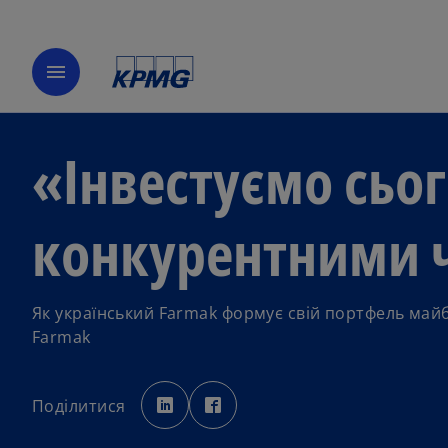
menu
«Інвестуємо сьог
конкурентними ч
Як український Farmak формує свій портфель май
Farmak
o
o
p
p
Поділитися
e
e
n
n
s
s
i
i