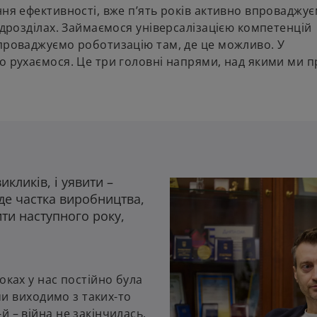
ня ефективності, вже п’ять років активно впроваджує
ідрозділах. Займаємося універсалізацією компетенцій
впроваджуємо роботизацію там, де це можливо. У
во рухаємося. Це три головні напрями, над якими ми 
икликів, і уявити –
де частка виробництва,
ити наступного року,
оках у нас постійно була
 ми виходимо з таких-то
 – війна не закінчилась.