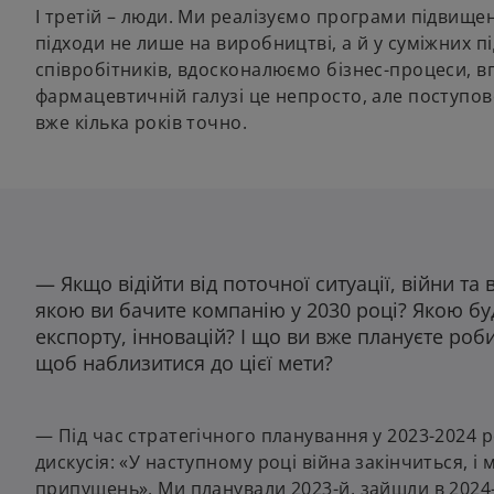
І третій – люди. Ми реалізуємо програми підвищен
підходи не лише на виробництві, а й у суміжних п
співробітників, вдосконалюємо бізнес-процеси, 
фармацевтичній галузі це непросто, але поступо
вже кілька років точно.
— Якщо відійти від поточної ситуації, війни та в
якою ви бачите компанію у 2030 році? Якою бу
експорту, інновацій? І що ви вже плануєте роб
щоб наблизитися до цієї мети?
— Під час стратегічного планування у 2023-2024 р
дискусія: «У наступному році війна закінчиться, і
припущень». Ми планували 2023-й, зайшли в 2024-й