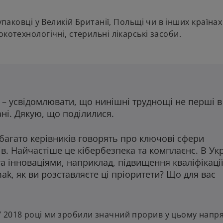
упаковці у Великій Британії, Польщі чи в інших країнах
котехнологічні, стерильні лікарські засоби.
 – усвідомлювати, що нинішні труднощі не перші в 
ні. Дякую, що поділилися.
багато керівників говорять про ключові сфери
в. Найчастіше це кібербезпека та комплаєнс. В Укр
та інноваціями, наприклад, підвищення кваліфікації
k, як ви розставляєте ці пріоритети? Що для вас
 2018 році ми зробили значний прорив у цьому напря