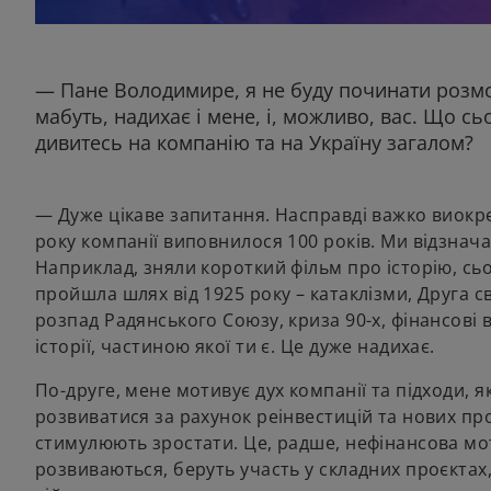
o
p
— Пане Володимире, я не буду починати розмов
e
мабуть, надихає і мене, і, можливо, вас. Що сь
n
дивитесь на компанію та на Україну загалом?
s
i
n
— Дуже цікаве запитання. Насправді важко виокр
a
року компанії виповнилося 100 років. Ми відзнача
n
Наприклад, зняли короткий фільм про історію, сь
e
пройшла шлях від 1925 року – катаклізми, Друга с
w
розпад Радянського Союзу, криза 90-х, фінансові 
t
історії, частиною якої ти є. Це дуже надихає.
a
b
По-друге, мене мотивує дух компанії та підходи, 
розвиватися за рахунок реінвестицій та нових пр
стимулюють зростати. Це, радше, нефінансова мот
розвиваються, беруть участь у складних проєктах