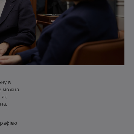
ену в
е можна.
 як
на,
графією