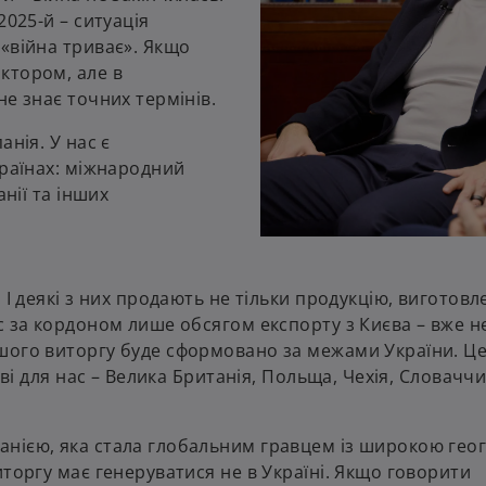
2025-й – ситуація
«війна триває». Якщо
ктором, але в
е знає точних термінів.
нія. У нас є
країнах: міжнародний
анії та інших
 І деякі з них продають не тільки продукцію, виготовл
с за кордоном лише обсягом експорту з Києва – вже н
шого виторгу буде сформовано за межами України. Це
ові для нас – Велика Британія, Польща, Чехія, Словаччи
нією, яка стала глобальним гравцем із широкою гео
иторгу має генеруватися не в Україні. Якщо говорити