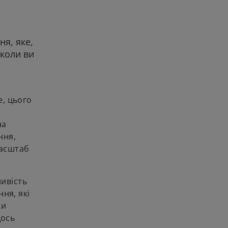
я, яке,
 коли ви
е, цього
.
на
ння,
масштаб
ливість
ня, які
ки
щось