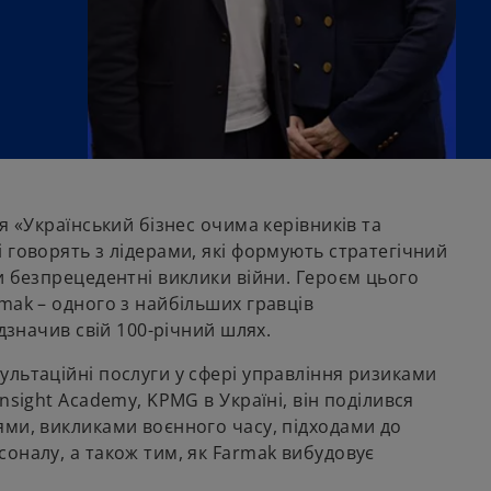
я «Український бізнес очима керівників та
 говорять з лідерами, які формують стратегічний
и безпрецедентні виклики війни. Героєм цього
mak – одного з найбільших гравців
ідзначив свій 100-річний шлях.
ультаційні послуги у сфері управління ризиками
nsight Academy, KPMG в Україні, він поділився
ями, викликами воєнного часу, підходами до
оналу, а також тим, як Farmak вибудовує
.