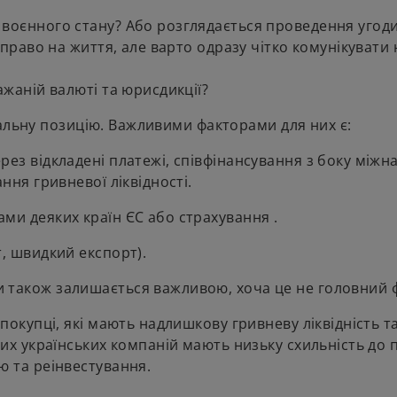
 воєнного стану? Або розглядається проведення угод
 право на життя, але варто одразу чітко комунікувати 
ажаній валюті та юрисдикції?
вальну позицію. Важливими факторами для них є:
рез відкладені платежі, співфінансування з боку між
ння гривневої ліквідності.
ми деяких країн ЄС або страхування .
, швидкий експорт).
 також залишається важливою, хоча це не головний 
покупці, які мають надлишкову гривневу ліквідність та
них українських компаній мають низьку схильність до
ю та реінвестування.