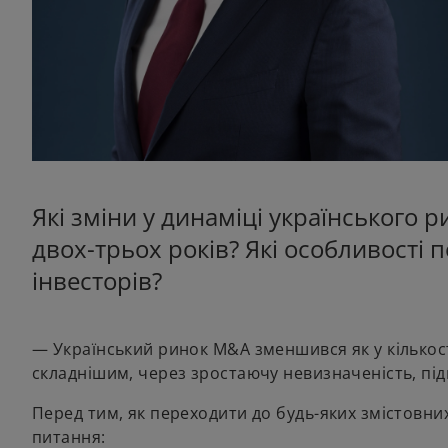
Які зміни у динаміці українського 
двох-трьох років? Які особливості 
інвесторів?
— Український ринок M&A зменшився як у кількості 
складнішим, через зростаючу невизначеність, пі
Перед тим, як переходити до будь-яких змістовних
питання: