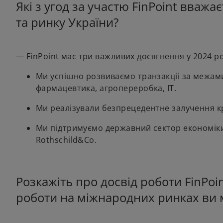
Які з угод за участю FinPoint вважа
та ринку України?
— FinPoint має три важливих досягнення у 2024 р
Ми успішно розвиваємо транзакціі за межам
фармацевтика, агропереробка, ІТ.
Ми реалізували безпрецедентне залучення кре
Ми підтримуємо державний сектор економіки
Rothschild&Co.
Розкажіть про досвід роботи FinPoi
роботи на міжнародних ринках ви 