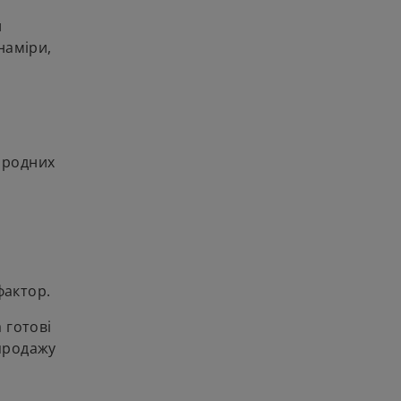
и
наміри,
народних
фактор.
 готові
 продажу