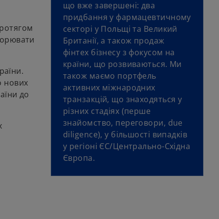
що вже завершені: два
придбання у фармацевтичному
протягом
секторі у Польщі та Великий
творювати
Британії, а також продаж
фінтех бізнесу з фокусом на
країни, що розвиваються. Ми
раїни.
також маємо портфель
о нових
активних міжнародних
аїни до
транзакцій, що знаходяться у
різних стадіях (перше
знайомство, переговори, due
х
diligence), у більшості випадків
у регіоні ЄC/Центрально-Східна
Європа.