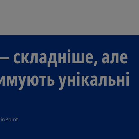
Перейти до основного вмі
— складніше, але
тримують унікальні
inPoint