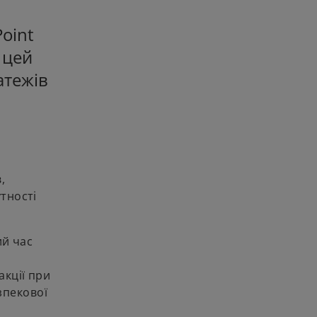
oint
 цей
атежів
,
утності
ий час
акції при
зпекової