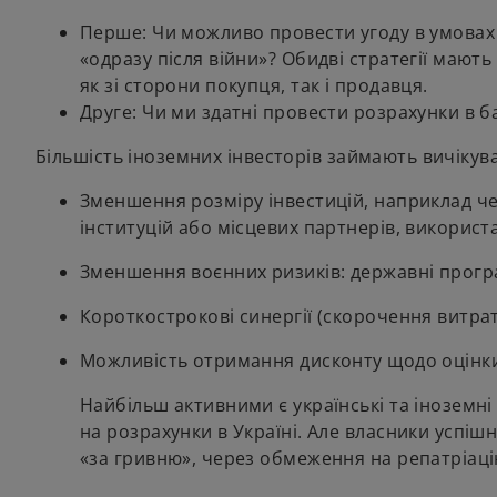
Перше: Чи можливо провести угоду в умовах
«одразу після війни»? Обидві стратегії мають
як зі сторони покупця, так і продавця.
Друге: Чи ми здатні провести розрахунки в б
Більшість іноземних інвесторів займають вичіку
Зменшення розміру інвестицій, наприклад че
інституцій або місцевих партнерів, використа
Зменшення воєнних ризиків: державні програ
Короткострокові синергії (скорочення витрат
Можливість отримання дисконту щодо оцінки
Найбільш активними є українські та іноземні 
на розрахунки в Україні. Але власники успіш
«за гривню», через обмеження на репатріаці