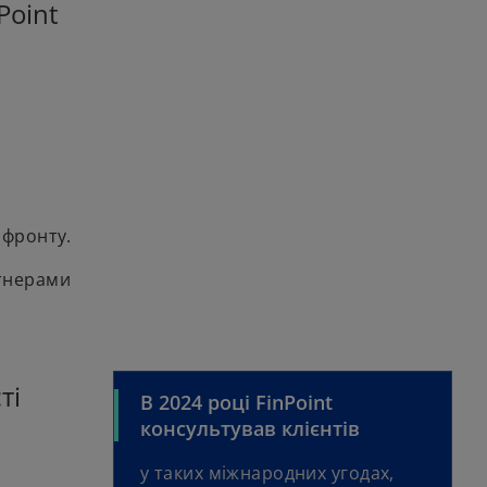
Point
 фронту.
ртнерами
ті
В 2024 році FinPoint
консультував клієнтів
у таких міжнародних угодах,