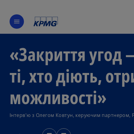
menu
«Закриття угод 
ті, хто діють, о
можливості»
Інтерв'ю з Олегом Ковтун, керуючим партнером, F
o
o
p
p