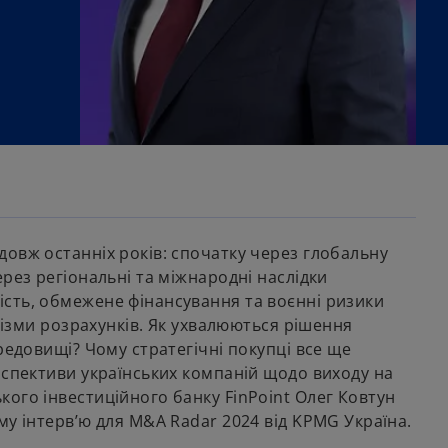
овж останніх років: спочатку через глобальну
рез регіональні та міжнародні наслідки
сть, обмежене фінансування та воєнні ризики
анізми розрахунків. Як ухвалюються рішення
редовищі? Чому стратегічні покупці все ще
рспективи українських компаній щодо виходу на
ого інвестиційного банку FinPoint Олег Ковтун
му інтерв’ю для M&A Radar 2024 від KPMG Україна.