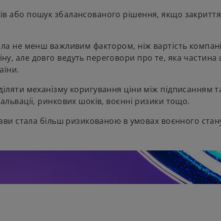
ів або пошук збалансованого рішення, якщо закриття
ала не менш важливим фактором, ніж вартість компані
у, але довго ведуть переговори про те, яка частина 
країни.
діляти механізму коригування ціни між підписанням т
альваціі, ринкових шоків, воєнні ризики тощо.
жави стала більш ризикованою в умовах воєнного стан