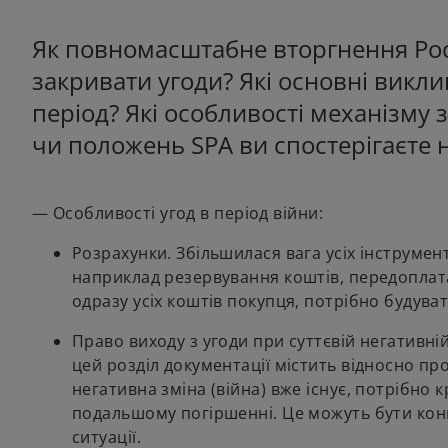
Як повномасштабне вторгнення Росії
закривати угоди? Які основні виклик
період? Які особливості механізму 
чи положень SPA ви спостерігаєте 
— Особливості угод в період війни:
Розрахунки. Збільшилася вага усіх інструмент
наприклад резервування коштів, передоплата,
одразу усіх коштів покупця, потрібно будуват
Право виходу з угоди при суттєвій негативній
цей розділ документації містить відносно пр
негативна зміна (війна) вже існує, потрібно 
подальшому погіршенні. Це можуть бути конк
ситуації.