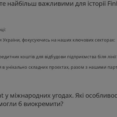
єте найбільш важливими для історії Fin
оці:
и України, фокусуючись на наших ключових секторах:
дитних коштів для відбудови підприємства біля лінії
 в унікально складних проєктах, разом з нашими па
nt у міжнародних угодах. Які особливос
могли б виокремити?