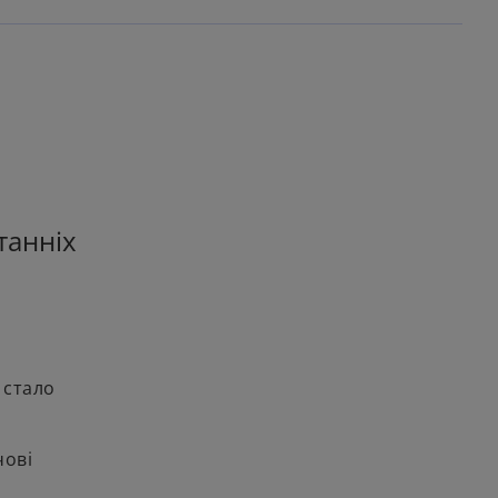
танніх
 стало
чові