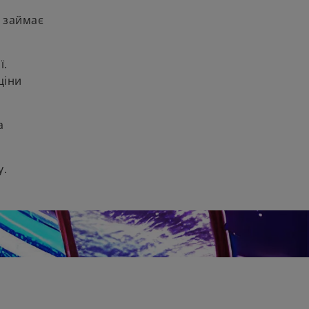
 займає
ї.
ціни
а
у.