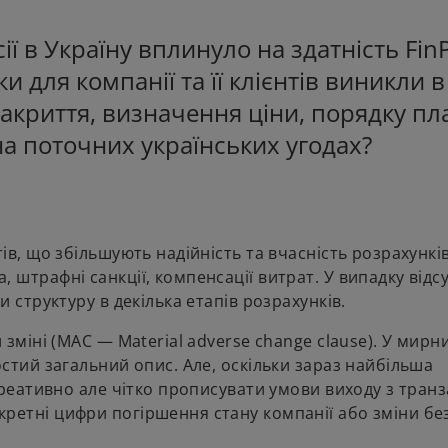
 в Україну вплинуло на здатність FinP
и для компанії та її клієнтів виникли в
закриття, визначення ціни, порядку пл
на поточних українських угодах?
ів, що збільшують надійність та вчасність розрахунків
 штрафні санкції, компенсації витрат. У випадку відс
и структуру в декілька етапів розрахунків.
 зміні (MAC — Material adverse change clause). У мирн
остий загальний опис. Але, оскільки зараз найбільша
креативно але чітко прописувати умови виходу з транз
ретні цифри погіршення стану компанії або зміни бе