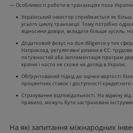
— Особливості роботи в транзакціях поза Україн
Український інвестор сприймається як біль
усього циклу транзакції. Тому потрібно одр
відносини довіри, вкладати більше зусиль, н
Додатковий фокус на due diligence у тих сфера
Наприклад, регулятивні ризики в ЄС: трудов
потужностей або імплементація програм держа
країни і часто не схоже на досвід в Україні.
Обґрунтований підхід до оцінки вартості бізн
процентних ставок і доступності кредитного
Страхування відповідальності. На відміну від
правило, можуть бути застраховані інструмен
На які запитання міжнародних інве