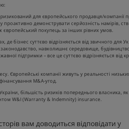
ою:
ш ризикований для європейського продавця/компанії 
азу проактивно демонструвати серйозність намірів, с
іж європейський покупець за інших рівних умов.
х, де бізнес суттєво відрізняється від звичного для Ук
е законодавство, навколишнє середовище, будівництв
вної підтримки – все це суттєво відрізняється від кр
есу. Європейські компанії живуть у реальності низьки
 фінансування M&A-угод.
 України, більшість ризиків попереднього власника, як
том W&I (Warranty & Indemnity) іnsurance.
сторів вам доводиться відповідати у