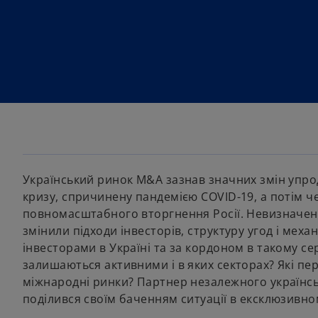
Український ринок M&A зазнав значних змін упрод
кризу, спричинену пандемією COVID-19, а потім че
повномасштабного вторгнення Росії. Невизначені
змінили підходи інвесторів, структуру угод і мех
інвесторами в Україні та за кордоном в такому се
залишаються активними і в яких секторах? Які пе
міжнародні ринки? Партнер незалежного українськ
поділився своїм баченням ситуації в ексклюзивно