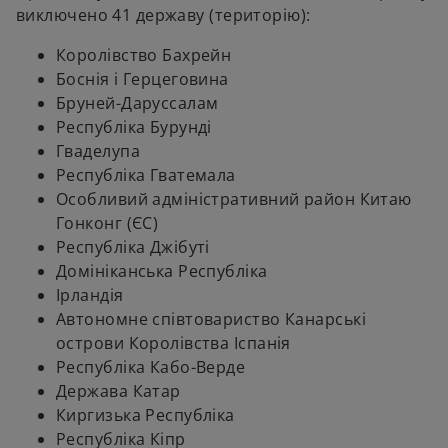
виключено 41 державу (територію):
Королівство Бахрейн
Боснія і Герцеговина
Бруней-Даруссалам
Республіка Бурунді
Гваделупа
Республіка Гватемала
Особливий адміністративний район Китаю
Гонконг (ЄС)
Республіка Джібуті
Домініканська Республіка
Ірландія
Автономне співтовариство Канарські
острови Королівства Іспанія
Республіка Кабо-Верде
Держава Катар
Киргизька Республіка
Республіка Кіпр