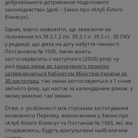
добровільного дотримання податкового
законодавства» (далі – Закон про «Клуб білого
бізнесу»).
Однак, варто зауважити, що зважаючи на
положення пп.39.2.1.2 пп. 39.2.1 п. 39.2 ст. 39 ПКУ
у редакції, що діяла на дату набуття чинності
Постановою № 1505, зміни мають
застосовуватись з наступного (2026) року: «у
разі
якщо зміни до зазначеного переліку
затверджуються Кабінетом Міністрів України до
30 листопада
, такі зміни застосовуються з 1 січня
звітного року, що настає за календарним роком, у
якому внесено такі зміни».
Отже, є розбіжності між строками застосування
оновленого Переліку, визначеними у Законі про
«Клуб білого бізнесу» та Постанові № 1505, які, ми
сподіваємось, будуть врегульовані найближчим
часом.