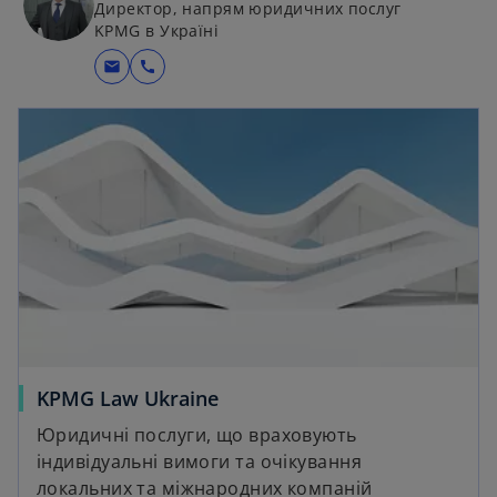
Директор, напрям юридичних послуг
KPMG в Україні
mail
call
KPMG Law Ukraine
Юридичні послуги, що враховують
індивідуальні вимоги та очікування
локальних та міжнародних компаній