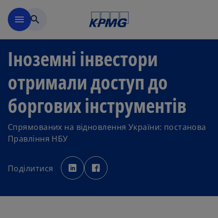
Перейти до основного вмі
menu
search
Іноземні інвестори
отримали доступ до
боргових інструментів
Спрямованих на відновлення України: постанова
Правління НБУ
o
o
p
p
Поділитися
e
e
n
n
s
s
i
i
n
n
a
a
n
n
e
e
w
w