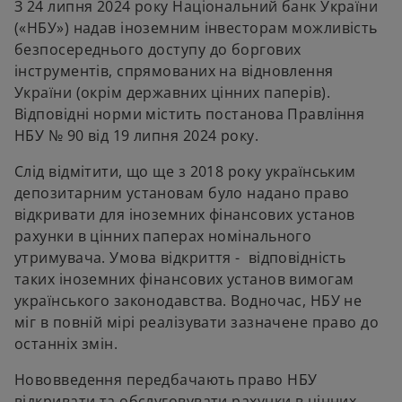
З 24 липня 2024 року Національний банк України
t
t
a
a
(«НБУ») надав іноземним інвесторам можливість
b
b
безпосереднього доступу до боргових
інструментів, спрямованих на відновлення
України (окрім державних цінних паперів).
Відповідні норми містить постанова Правління
НБУ № 90 від 19 липня 2024 року.
Слід відмітити, що ще з 2018 року українським
депозитарним установам було надано право
відкривати для іноземних фінансових установ
рахунки в цінних паперах номінального
утримувача. Умова відкриття - відповідність
таких іноземних фінансових установ вимогам
українського законодавства. Водночас, НБУ не
міг в повній мірі реалізувати зазначене право до
останніх змін.
Нововведення передбачають право НБУ
відкривати та обслуговувати рахунки в цінних