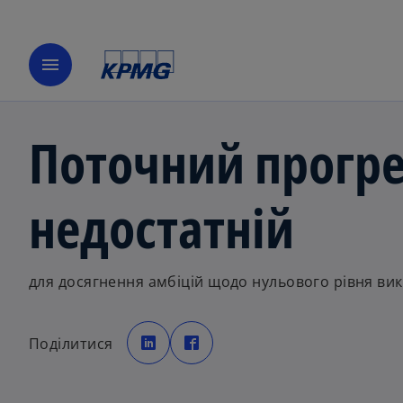
menu
Поточний прогрес
недостатній
для досягнення амбіцій щодо нульового рівня вик
o
o
p
p
Поділитися
e
e
n
n
s
s
i
i
n
n
a
a