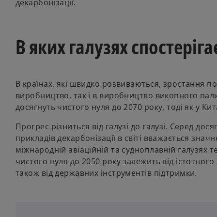
декарбонізації.
В яких галузях спостеріга
В країнах, які швидко розвиваються, зростання по
виробництво, так і в виробництво викопного палива
досягнуть чистого нуля до 2070 року, тоді як у Ки
Прогрес різниться від галузі до галузі. Серед дос
прикладів декарбонізації в світі вважається знач
міжнародній авіаційній та судноплавній галузях т
чистого нуля до 2050 року залежить від істотного
також від державних інструментів підтримки.