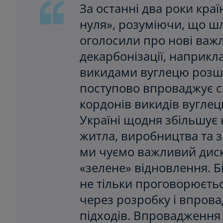
За останні два роки кра
нуля», розуміючи, що шл
оголосили про нові важ
декарбонізації, наприкл
викидами вуглецю розши
поступово впроваджує с
кордонів викидів вугле
Україні щодня збільшує 
житла, виробництва та 
ми чуємо важливий дискур
«зелене» відновлення. Бі
не тільки проговорюєтьс
через розробку і впрова
підходів. Впровадження к