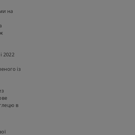
ами на
а
ож
і 2022
еного із
ез
ове
углецю в
вої