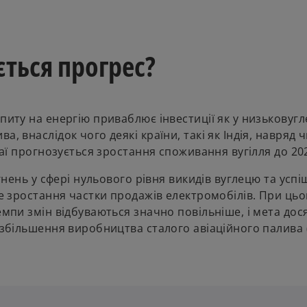
ється прогрес?
питу на енергію приваблює інвестиції як у низьковуг
, внаслідок чого деякі країни, такі як Індія, навряд 
таї прогнозується зростання споживання вугілля до 20
ягнень у сфері нульового рівня викидів вуглецю та усп
не зростання частки продажів електромобілів. При цьо
емпи змін відбуваються значно повільніше, і мета до
 збільшення виробництва сталого авіаційного палива (