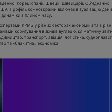
івденної Кореї, Іспанії, Швеції, Швейцарії, Об'єднаних
США. Профіль кожної країни включає візуалізацію дани
ї динаміки з плином часу.
кспертами KPMG у різних секторах економіки та з різ
анізми коригування викидів вуглецю, кліматичну звітні
удівництво, транспорт, авіація, логістика, судноплавст
тво та «блакитна» економіка.