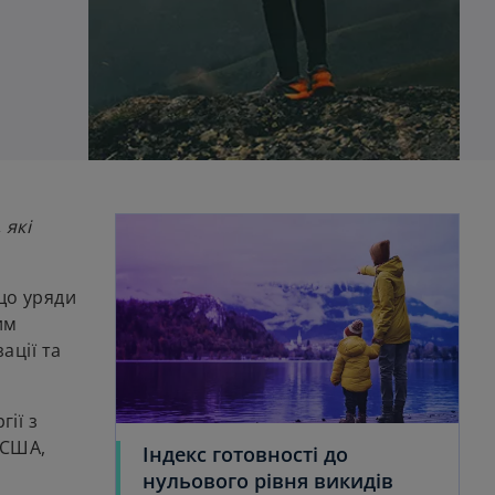
 які
що уряди
им
ації та
ії з
 США,
Індекс готовності до
нульового рівня викидів