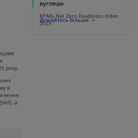
вуглецю
KPMG Net Zero Readiness Index
Дізнайтесь більше
2023
лецеве
чи
25 року.
ішних
му в
сягнення
SAF), а