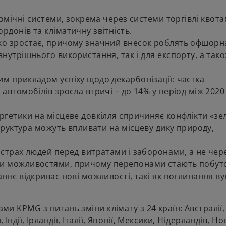
номічні системи, зокрема через системи торгівлі квот
рдонів та кліматичну звітність.
мко зростає, причому значний внесок роблять офшорн
внутрішнього використання, так і для експорту, а так
им прикладом успіху щодо декарбонізації: частка
автомобілів зросла втричі – до 14% у період між 2020 
ргетики на місцеве довкілля спричиняє конфлікти «зел
структура можуть впливати на місцеву дику природу,
 страх людей перед витратами і заборонами, а не чер
ими можливостями, причому перепонами стають побут
аннє відкриває нові можливості, такі як поглинання в
ами KPMG з питань зміни клімату з 24 країн: Австралії,
Індії, Ірландії, Італії, Японії, Мексики, Нідерландів, Но