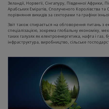
Зеландії, Норвегії, Сінгапуру, Південної Африки, П
Арабських Еміратів, Сполученого Королівства та 
порівняння викидів за секторами та графіки їхньо
Звіт також спирається на обговорення питань з е
спеціалізацією, зокрема глобальну економіку, мех
таких галузях як електроенергетика, нафта і газ, б
інфраструктура, виробництво, сільське господарс