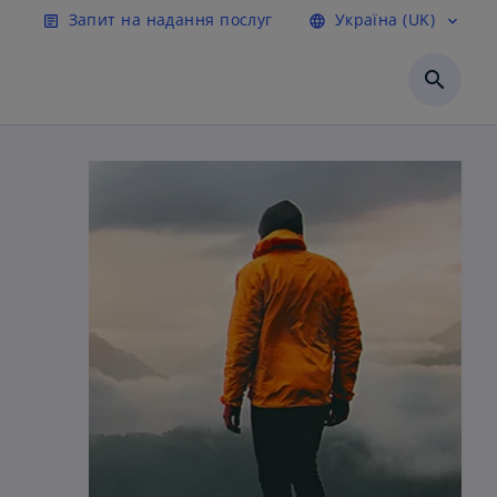
сту
Запит на надання послуг
Україна (UK)
article
language
expand_more
search