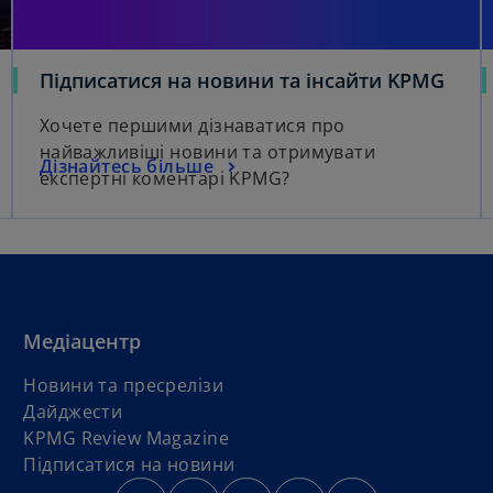
Підписатися на новини та інсайти KPMG
Хочете першими дізнаватися про
найважливіші новини та отримувати
Дізнайтесь більше
експертні коментарі KPMG?
Медіацентр
Новини та пресрелізи
Дайджести
KPMG Review Magazine
Підписатися на новини
o
o
o
o
o