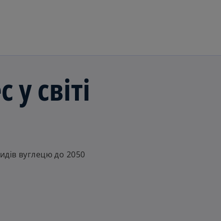
Перейти до основного вмі
 у світі
идів вуглецю до 2050