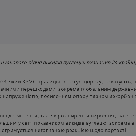
с нульового рівня викидів вуглецю, визначив 24 країни,
2023, який KPMG традиційно готує щороку, показують, 
і значними перешкодами, зокрема глобальним державн
 напруженістю, посиленням опору планам декарбоніз
евні досягнення, такі як розширення виробництва енерг
ільшим у світі показником викидів вуглецю, зокрема в
ес стримується негативною реакцією щодо вартості