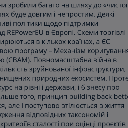
їни зробили багато на шляху до «чисто
ях буде довгим і непростим. Деякі
ливі політики щодо підтримки
ад REPowerEU в Європі. Схеми торгівлі
рюються в кількох країнах, а ЄС
вою програму – Механізм коригуванн
цю (CBAM). Повномасштабна війна в
кількість зруйнованої інфраструктури,
знищених природних екосистем. Прот
с на рівні і держави, і бізнесу про
льше того, принцип building back bett
я, але і поступово втілюється в життя
дження відповідних таксономій і
ритеріїв сталості при оцінці проєктів