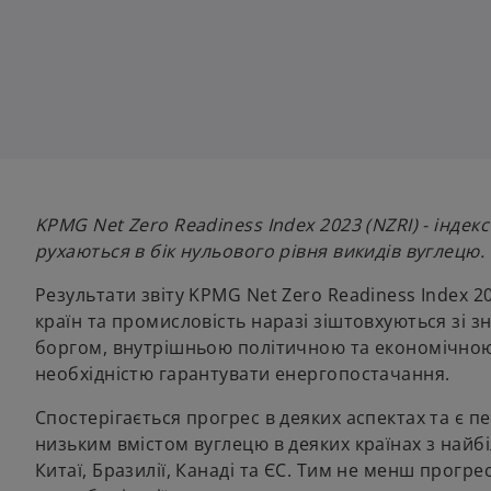
n
n
e
e
w
w
t
t
a
a
b
b
KPMG Net Zero Readiness Index 2023 (NZRI) - індек
рухаються в бік нульового рівня викидів вуглецю.
Результати звіту KPMG Net Zero Readiness Index 
країн та промисловість наразі зіштовхуються з
боргом, внутрішньою політичною та економічною
необхідністю гарантувати енергопостачання.
Спостерігається прогрес в деяких аспектах та є п
низьким вмістом вуглецю в деяких країнах з найб
Китаї, Бразилії, Канаді та ЄС. Тим не менш прогр