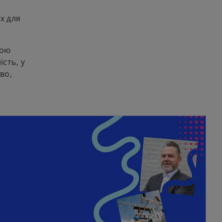
х для
ною
сть, у
во,