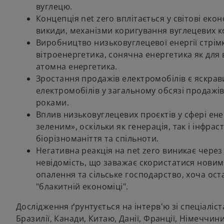
вуглецю.
Концепція net zero вплітається у світові еко
викиди, механізми коригування вуглецевих ко
Виробництво низьковуглецевої енергії стрі
вітроенергетика, сонячна енергетика як для 
атомна енергетика.
Зростання продажів електромобілів є яскрав
електромобілів у загальному обсязі продажів 
роками.
Вплив низьковуглецевих проєктів у сфері ене
зеленим», оскільки як генерація, так і інфра
біорізноманіття та спільноти.
Негативна реакція на net zero виникає через
невідомість, що заважає скористатися нов
опалення та сільське господарство, хоча ост
"блакитній економіці".
Дослідження ґрунтується на інтерв'ю зі спеціаліст
Бразилії, Канади, Китаю, Данії, Франції, Німеччини, 