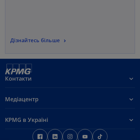
Дізнайтесь більше
Контакти
Медіацентр
KPMG в Україні
o
o
o
o
o