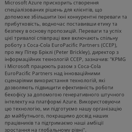
Microsoft Azure прискорить створення
спеціалізованих рішень для клієнтів, що
допоможе збільшити їхні конкурентні переваги та
прибутковість, водночас поставивши етику та
безпеку в основу пропозицій. Переваги та успіх
цієї тривалої співпраці вже включають спільну
роботу з Coca-Cola EuroPacific Partners (CCEP),
про яку Пітер Бріклі (Peter Brickley), директор з
інформаційних технологій CCEP, зазначив: "KPMG
і Microsoft працюють разом з Coca-Cola
EuroPacific Partners над інноваційними
сценаріями використання технологій, які
дозволяють підвищити ефективність роботи
бекофісу за допомогою генеративного штучного
інтелекту на платформі Azure. Використовуючи
цю технологію, ми підготуємо нашу організацію
до майбутнього, покращимо досвід наших
працівників та підтримаємо наші амбіції
зростання на глобальному рівні".