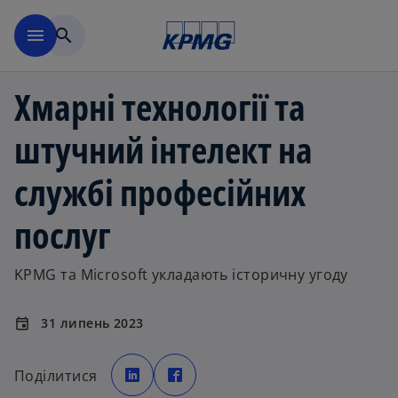
Перейти до основного вмі
menu
search
Хмарні технології та
штучний інтелект на
службі професійних
послуг
KPMG та Microsoft укладають історичну угоду
31 липень 2023
event
o
o
p
p
Поділитися
e
e
n
n