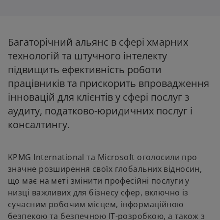
s
s
i
i
n
n
a
a
n
n
e
e
w
w
Багаторічний альянс в сфері хмарних
t
t
a
a
технологій та штучного інтелекту
b
b
підвищить ефективність роботи
працівників та прискорить впровадження
інновацій для клієнтів у сфері послуг з
аудиту, податково-юридичних послуг і
консалтингу.
KPMG International та Microsoft оголосили про
значне розширення своїх глобальних відносин,
що має на меті змінити професійні послуги у
низці важливих для бізнесу сфер, включно із
сучасним робочим місцем, інформаційною
безпекою та безпечною IT-розробкою, а також з