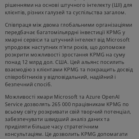
рішеннями на основі штучного інтелекту (ШІ) для
клієнтів, різних галузей та суспільства загалом.
Співпраця між двома глобальними організаціями
передбачає багатомільярдні інвестиції KPMG у
хмарні сервіси та штучний інтелект від Microsoft
упродовж наступних п’яти років, що допоможе
розкрити можливості зростання KPMG на суму
понад 12 млрд дол. США. Цей альянс посилить
взаємодію з клієнтами KPMG та покращить досвід
співробітників у відповідальний, надійний і
безпечний спосіб.
Можливості хмари Microsoft та Azure OpenAI
Service дозволять 265 000 працівникам KPMG по
всьому світу розкривати свій творчий потенціал,
забезпечувати швидший аналіз даних та
приділяти більше часу стратегічним
консультаціям. Це дозволить KPMG допомагати