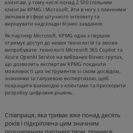
клієнтам, у тому числі понад 2 500 спільним
клієнтам KPMG і Microsoft, йти в ногу з плинними
змінами в сфері штучного інтелекту та
вирішувати надскладні бізнес-завдання.
Як партнер Microsoft, KPMG одна з перших
отримує доступ до нових технологій та зможе
випробувати технології Microsoft 365 Copilot та
Azure OpenAI Service
на вибраних бізнес-групах,
що дозволить експертам KPMG поєднати
можливості цих інструментів зі своїм досвідом,
знаннями та галузевою експертизою, щоб
покращити взаємодію з клієнтами та прискорити
розробку цифрових рішень.
Співпраця, яка триває вже понад десять
років і підкріплена цим значним
розширеним партнерством, принесе