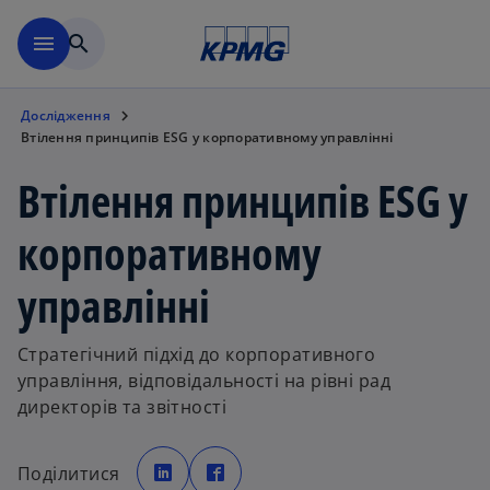
Перейти до основного вмі
menu
search
Дослідження
Втілення принципів ESG у корпоративному управлінні
Втілення принципів ESG у
корпоративному
управлінні
Стратегічний підхід до корпоративного
управління, відповідальності на рівні рад
директорів та звітності
o
o
p
p
Поділитися
e
e