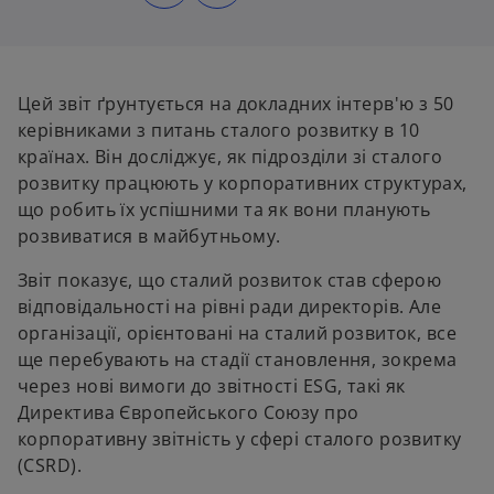
n
n
s
s
i
i
n
n
a
a
n
n
e
e
w
w
Цей звіт ґрунтується на докладних інтерв'ю з 50
t
t
a
a
керівниками з питань сталого розвитку в 10
b
b
країнах. Він досліджує, як підрозділи зі сталого
розвитку працюють у корпоративних структурах,
що робить їх успішними та як вони планують
розвиватися в майбутньому.
Звіт показує, що сталий розвиток став сферою
відповідальності на рівні ради директорів. Але
організації, орієнтовані на сталий розвиток, все
ще перебувають на стадії становлення, зокрема
через нові вимоги до звітності ESG, такі як
Директива Європейського Союзу про
корпоративну звітність у сфері сталого розвитку
(CSRD).