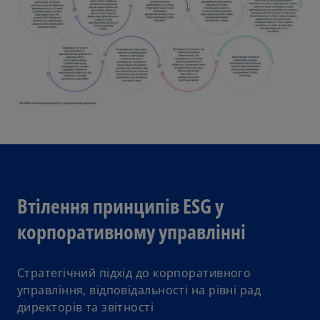
Втілення принципів ESG у
корпоративному управлінні
o
p
Стратегічний підхід до корпоративного
e
управління, відповідальності на рівні рад
n
директорів та звітності
s