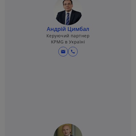
Андрій Цимбал
Керуючий партнер
KPMG в Україні
mail
call