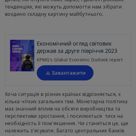
тенденціях, які можуть допомогти нам зібрати
воєдино складну картину майбутнього.
o
p
e
Економічний огляд світових
n
держав за друге півріччя 2023
s
i
KPMG's Global Economic Outlook report
n
a
Завантажити
n
e
Хоча ситуація в різних країнах відрізняється, є
w
кілька чітких загальних тем. Монетарна політика
t
має значний вплив на обсяги виробництва та
a
перспективи зростання, і посилюється тиск на
b
необхідність її пом'якшення. Чи станеться це, ще
належить з'ясувати. Багато центральних банків