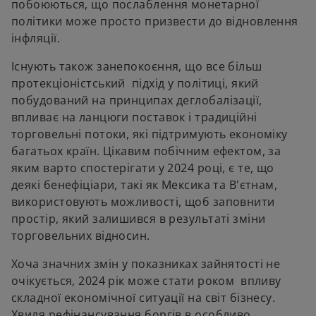
побоюються, що послаблення монетарної
політики може просто призвести до відновлення
інфляції.
Існують також занепокоєння, що все більш
протекціоністський підхід у політиці, який
побудований на принципах деглобалізації,
впливає на ланцюги поставок і традиційні
торговельні потоки, які підтримують економіку
багатьох країн. Цікавим побічним ефектом, за
яким варто спостерігати у 2024 році, є те, що
деякі бенефіціари, такі як Мексика та В'єтнам,
використовують можливості, щоб заповнити
простір, який залишився в результаті зміни
торговельних відносин.
Хоча значних змін у показниках зайнятості не
очікується, 2024 рік може стати роком впливу
складної економічної ситуації на світ бізнесу.
Хвиля рефінансування боргів в особливо