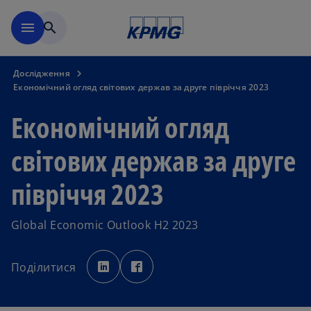
Перейти до основного вмі
menu
search
Дослідження
Економічний огляд світових держав за друге півріччя 2023
Економічний огляд
світових держав за друге
півріччя 2023
Global Economic Outlook H2 2023
o
o
p
p
Поділитися
e
e
n
n
s
s
i
i
n
n