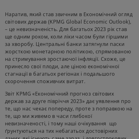
a
a
n
n
e
e
w
w
Наратив, який став звичним в Економічний огляд
t
t
a
a
світових держав (KPMG Global Economic Outlook),
b
b
– це невизначеність. Для багатьох 2023 рік став
ще одним роком, коли ліки часом були гіршими
за хворобу. Центральні банки затягнули паски
жорсткою монетарною політикою, спрямованою
на стримування зростаючої інфляції. Схоже, це
принесло свої плоди, але ціною економічної
стагнації в багатьох регіонах і подальшого
скорочення споживчих витрат.
Звіт KPMG «Економічний прогноз світових
держав за друге півріччя 2023» дає уявлення про
те, що нас чекає попереду, проте з поправкою на
те, що ми живемо в часи глибокої
невизначеності, і тому наші очікування що
ґрунтуються на тих небагатьох достовірних
даних, які існують саме зараз, і довгострокових