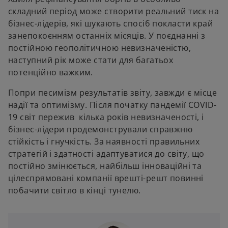
складний період може створити реальний тиск на
бізнес-лідерів, які шукають спосіб покласти край
занепокоєнням останніх місяців. У поєднанні з
постійною геополітичною невизначеністю,
наступний рік може стати для багатьох
потенційно важким.
Попри песимізм результатів звіту, завжди є місце
надії та оптимізму. Після початку пандемії COVID-
19 світ пережив кілька років невизначеності, і
бізнес-лідери продемонстрували справжню
стійкість і гнучкість. За наявності правильних
стратегій і здатності адаптуватися до світу, що
постійно змінюється, найбільш інноваційні та
цілеспрямовані компанії врешті-решт повинні
побачити світло в кінці тунелю.