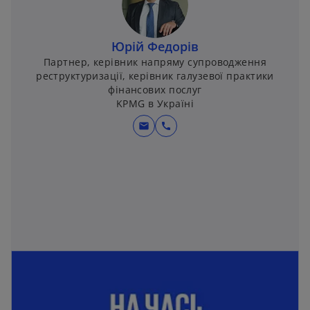
Юрій Федорів
Партнер, керівник напряму супроводження
реструктуризації, керівник галузевої практики
фінансових послуг
KPMG в Україні
mail
call