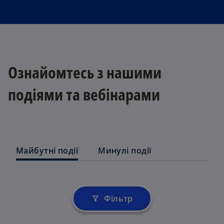
Ознайомтесь з нашими
подіями та вебінарами
Майбутні події
Минулі події
Фільтр
filter_alt