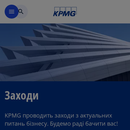
Перейти до основного вмі
menu
search
Заходи
KPMG проводить заходи з актуальних
питань бізнесу. Будемо раді бачити вас!