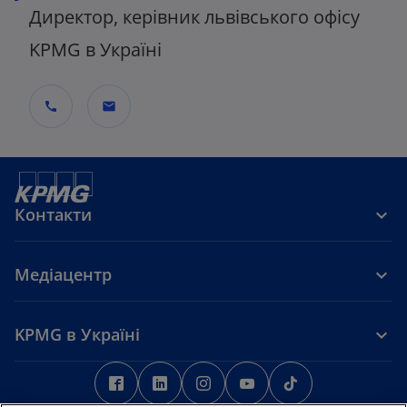
Директор, керівник львівського офісу
KPMG в Україні
call
mail
Контакти
Медіацентр
KPMG в Україні
o
o
o
o
o
p
p
p
p
p