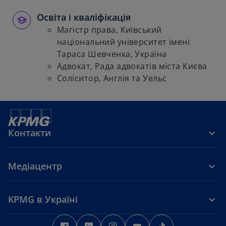
Освіта і кваліфікація
Магістр права, Київський
національний університет імені
Тараса Шевченка, Україна
Адвокат, Рада адвокатів міста Києва
Соліситор, Англія та Уельс
Контакти
Медіацентр
KPMG в Україні
o
o
o
o
o