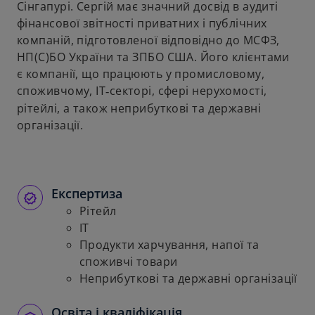
Сінгапурі. Сергій має значний досвід в аудиті
фінансової звітності приватних і публічних
компаній, підготовленої відповідно до МСФЗ,
НП(С)БО України та ЗПБО США. Його клієнтами
є компанії, що працюють у промисловому,
споживчому, IT
секторі, сфері нерухомості,
‑
рітейлі, а також неприбуткові та державні
організації.
Експертиза
Рітейл
ІТ
Продукти харчування, напої та
споживчі товари
Неприбуткові та державні організації
Освіта і кваліфікація