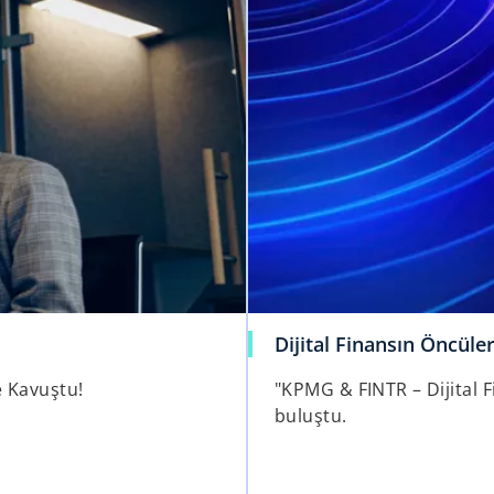
Dijital Finansın Öncüle
e Kavuştu!
"KPMG & FINTR – Dijital F
buluştu.