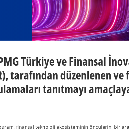
 KPMG Türkiye ve Finansal İno
R), tarafından düzenlenen ve 
gulamaları tanıtmayı amaçlay
rogram, finansal teknoloji ekosisteminin öncülerini bir ar