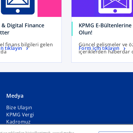
 & Digital Finance
KPMG E-Bültenlerine 
tter
Olun!
l finans bilgileri gelen
Güncel gelişmeler ve ö
n tıklayın
Form için tıklayın
zda
içeriklerden haberdar 
Medya
Bize Ulaşın
o
KPMG Vergi
p
Kadromuz
e
o
o
o
o
o
ri ve reklamları kişiselleştirmek, sosyal medya