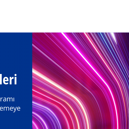
Ana içeriğe geç
leri
gramı
zlemeye