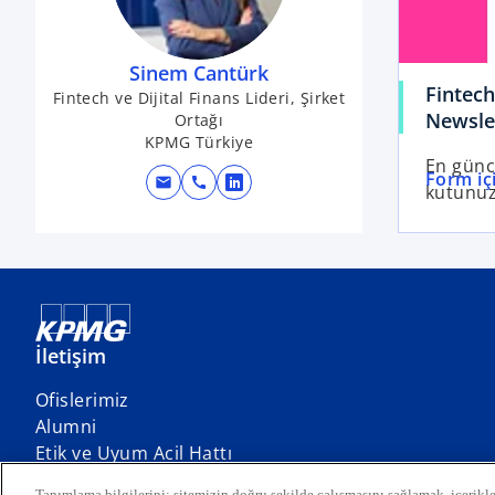
Sinem Cantürk
Fintech
Fintech ve Dijital Finans Lideri, Şirket
Newsle
Ortağı
KPMG Türkiye
En günce
Form içi
mail
call
kutunu
o
p
e
n
s
i
n
İletişim
a
Ofislerimiz
n
o
Alumni
e
p
Etik ve Uyum Acil Hattı
w
e
t
Tanımlama bilgilerini; sitemizin doğru şekilde çalışmasını sağlamak, içerikle