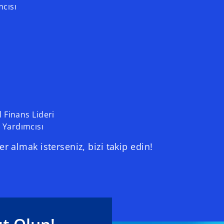
mcısı
ü
l Finans Lideri
 Yardımcısı
r almak isterseniz, bizi takip edin!