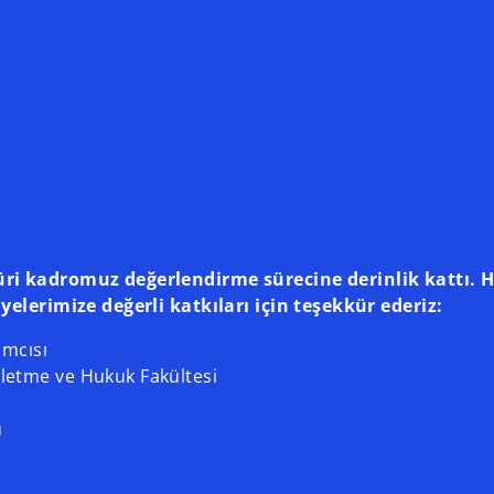
ri kadromuz değerlendirme sürecine derinlik kattı. He
yelerimize değerli katkıları için teşekkür ederiz:
ımcısı
İşletme ve Hukuk Fakültesi
ü