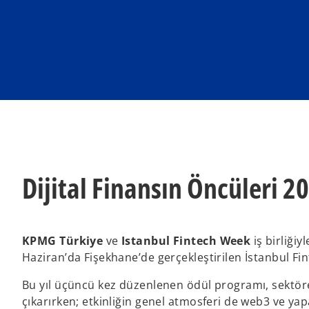
w
w
t
t
a
a
b
b
Dijital Finansın Öncüleri 2
KPMG Türkiye
ve
Istanbul Fintech Week
iş birliği
Haziran’da Fişekhane’de gerçekleştirilen İstanbul Fi
Bu yıl üçüncü kez düzenlenen ödül programı, sektöre 
çıkarırken; etkinliğin genel atmosferi de web3 ve yapa