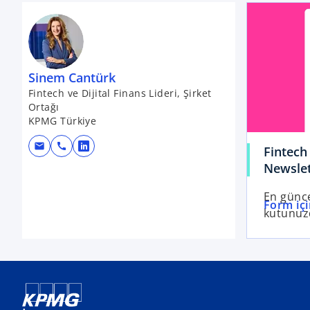
Sinem Cantürk
Fintech ve Dijital Finans Lideri, Şirket
Ortağı
KPMG Türkiye
mail
call
Fintech
o
Newslet
p
e
En günce
n
o
Form içi
kutunuz
s
p
i
e
n
n
a
s
n
i
e
n