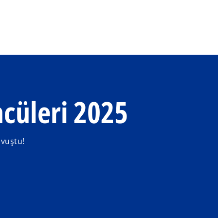
Ana içeriğe geç
ncüleri 2025
avuştu!