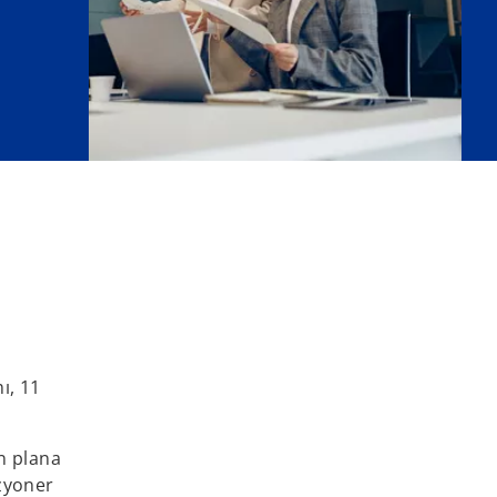
ı, 11
n plana
izyoner