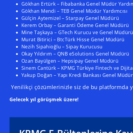
Gökhan Ertürk – Fibabanka Genel Müdür Yardı
Gökhan Mendi – TEB Genel Müdür Yardımcısı
Gülçin Aytemizel – Starpay Genel Müdürü
Kerem Orbay – Garanti Ödeme Genel Müdürü
Mine Taşkaya – GTech Kurucu ve Genel Müdür
Murat Bitirici – BtcTürk Hisse Genel Müdürü
Nezih Sipahioğlu – Sipay Kurucusu
Okay Yıldırım – QNB eSolutions Genel Müdürü
Ozan Bayülgen – Hepsipay Genel Müdürü
Sinem Cantürk – KPMG Türkiye Fintech ve Dijita
Yakup Doğan – Yapı Kredi Bankası Genel Müdür
Yenilikçi çözümlerinizle siz de bu platformda ye
Gelecek yıl görüşmek üzere!
o
p
e