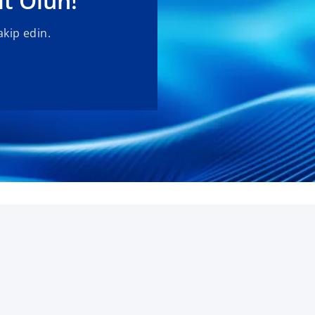
t Olun!
akip edin.