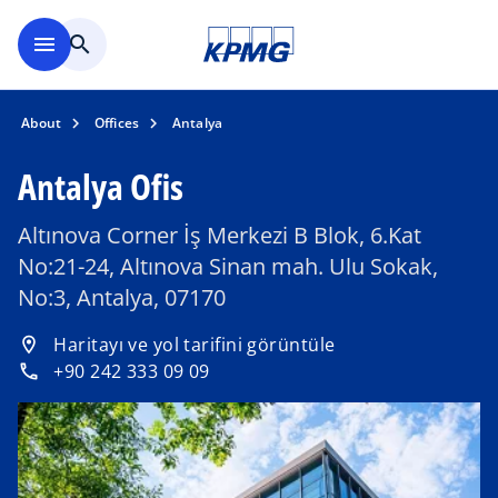
Skip to main content
menu
search
About
Offices
Antalya
Antalya Ofis
Altınova Corner İş Merkezi B Blok, 6.Kat
No:21-24, Altınova Sinan mah. Ulu Sokak,
No:3, Antalya, 07170
o
Haritayı ve yol tarifini görüntüle
location_on
p
+90 242 333 09 09
phone
e
n
s
i