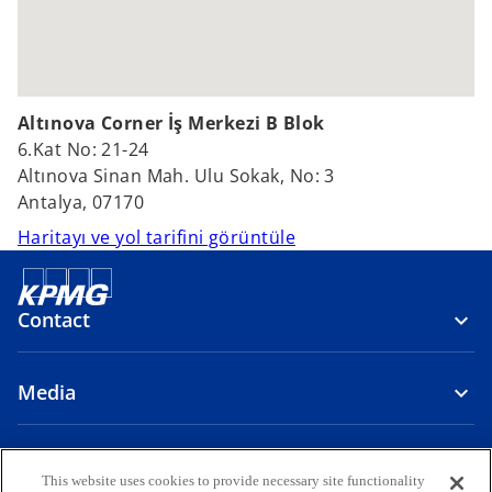
Altınova Corner İş Merkezi B Blok
6.Kat No: 21-24
Altınova Sinan Mah. Ulu Sokak, No: 3
Antalya, 07170
o
Haritayı ve yol tarifini görüntüle
p
e
n
Contact
s
i
Media
n
a
n
About Us
e
This website uses cookies to provide necessary site functionality