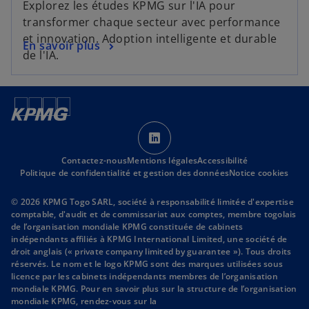
Explorez les études KPMG sur l'IA pour
u
o
o
transformer chaque secteur avec performance
v
n
u
et innovation. Adoption intelligente et durable
e
g
s
En savoir plus
v
de l'IA.
l
l
’
r
o
e
o
e
n
t
u
d
g
v
a
l
r
s
n
e
e
’
s
t
d
Contactez-nous
Mentions légales
o
Accessibilité
u
Politique de confidentialité et gestion des données
Notice cookies
a
u
n
n
v
n
© 2026 KPMG Togo SARL, société à responsabilité limitée d'expertise
s
r
o
comptable, d'audit et de commissariat aux comptes, membre togolais
u
de l’organisation mondiale KPMG constituée de cabinets
e
u
indépendants affiliés à KPMG International Limited, une société de
n
d
v
droit anglais (« private company limited by guarantee »). Tous droits
n
a
e
réservés. Le nom et le logo KPMG sont des marques utilisées sous
o
licence par les cabinets indépendants membres de l’organisation
n
l
mondiale KPMG. Pour en savoir plus sur la structure de l’organisation
u
s
o
mondiale KPMG, rendez-vous sur la