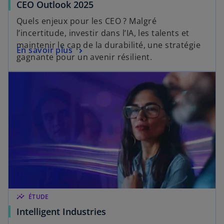
v
s
CEO Outlook 2025
o
e
’
Quels enjeux pour les CEO ? Malgré
u
l
o
l’incertitude, investir dans l’IA, les talents et
v
o
u
maintenir le cap de la durabilité, une stratégie
e
n
s
En savoir plus
v
gagnante pour un avenir résilient.
l
g
’
r
o
s’ouvre dans un nouvel onglet
l
o
e
n
e
u
d
g
t
v
a
l
r
n
e
e
s
t
d
u
a
n
n
n
s
o
u
u
n
v
insights
ÉTUDE
n
e
s
Intelligent Industries
o
l
’