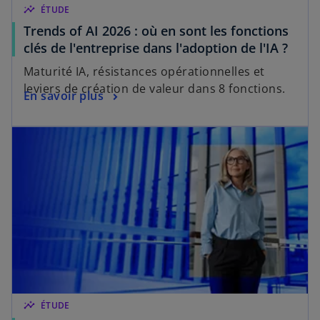
insights
ÉTUDE
Trends of AI 2026 : où en sont les fonctions
s
clés de l'entreprise dans l'adoption de l'IA ?
’
Maturité IA, résistances opérationnelles et
o
leviers de création de valeur dans 8 fonctions.
s
En savoir plus
u
’
v
s’ouvre dans un nouvel onglet
o
r
u
e
v
d
r
a
e
n
d
s
a
u
n
n
s
n
u
o
n
u
insights
ÉTUDE
n