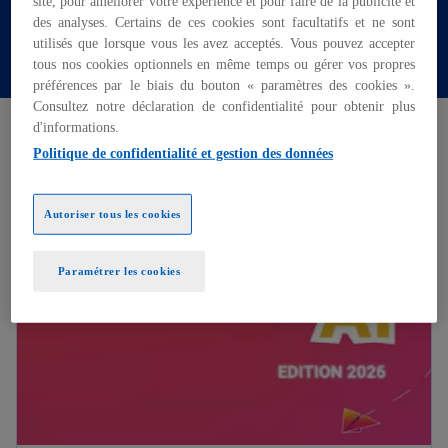
site, pour améliorer votre expérience et pour faire de la publicité et
des analyses. Certains de ces cookies sont facultatifs et ne sont
utilisés que lorsque vous les avez acceptés. Vous pouvez accepter
Contactez nos équipes
tous nos cookies optionnels en même temps ou gérer vos propres
préférences par le biais du bouton « paramètres des cookies ».
Consultez notre déclaration de confidentialité pour obtenir plus
d'informations.
Études internationales
Politique de confidentialité et gestion des données
s’ouvre dans un nouvel onglet
Autoriser tous les cookies
Paramétrer les cookies