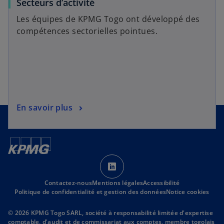
Secteurs d’activité
Les équipes de KPMG Togo ont développé des
compétences sectorielles pointues.
En savoir plus
s
’
Contactez-nous
Mentions légales
o
Accessibilité
Politique de confidentialité et gestion des données
Notice cookies
u
v
© 2026 KPMG Togo SARL, société à responsabilité limitée d'expertise
r
comptable, d'audit et de commissariat aux comptes, membre togolais