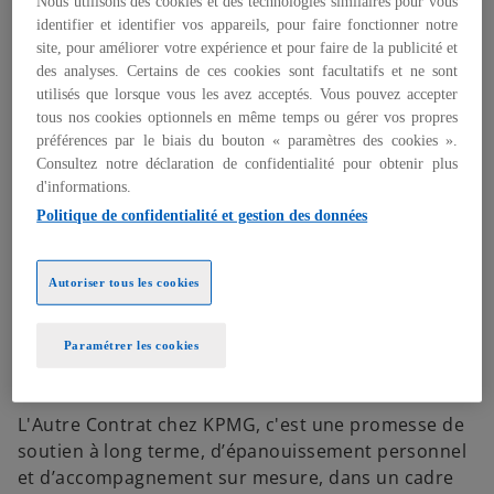
Nous utilisons des cookies et des technologies similaires pour vous
transformation des organisations et de la société.
identifier et identifier vos appareils, pour faire fonctionner notre
site, pour améliorer votre expérience et pour faire de la publicité et
des analyses. Certains de ces cookies sont facultatifs et ne sont
Faites le choix de l'Autre Contrat
utilisés que lorsque vous les avez acceptés. Vous pouvez accepter
tous nos cookies optionnels en même temps ou gérer vos propres
préférences par le biais du bouton « paramètres des cookies ».
Consultez notre déclaration de confidentialité pour obtenir plus
Chez KPMG, nous ne nous contentons pas d’offrir
d'informations.
des emplois : nous parlons de “L’Autre Contrat". Ce
Politique de confidentialité et gestion des données
concept va au-delà du simple cadre professionnel
pour s’inscrire dans une démarche de partenariat
mutuel entre l’entreprise et ses collaborateurs.
Autoriser tous les cookies
Nous croyons que chaque collaborateur mérite un
environnement de travail où il peut évoluer,
Paramétrer les cookies
apprendre et réussir, mais aussi où il est écouté,
soutenu et valorisé.
L'Autre Contrat chez KPMG, c'est une promesse de
soutien à long terme, d’épanouissement personnel
et d’accompagnement sur mesure, dans un cadre