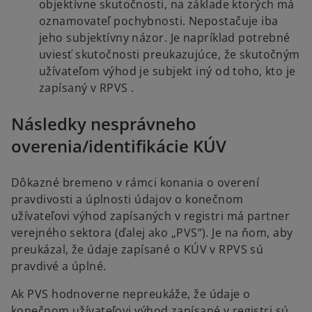
objektívne skutočnosti, na základe ktorých má
oznamovateľ pochybnosti. Nepostačuje iba
jeho subjektívny názor. Je napríklad potrebné
uviesť skutočnosti preukazujúce, že skutočným
užívateľom výhod je subjekt iný od toho, kto je
zapísaný v RPVS .
Následky nesprávneho
overenia/identifikácie KÚV
Dôkazné bremeno v rámci konania o overení
pravdivosti a úplnosti údajov o konečnom
užívateľovi výhod zapísaných v registri má partner
verejného sektora (ďalej ako „PVS“). Je na ňom, aby
preukázal, že údaje zapísané o KÚV v RPVS sú
pravdivé a úplné.
Ak PVS hodnoverne nepreukáže, že údaje o
konečnom užívateľovi výhod zapísané v registri sú