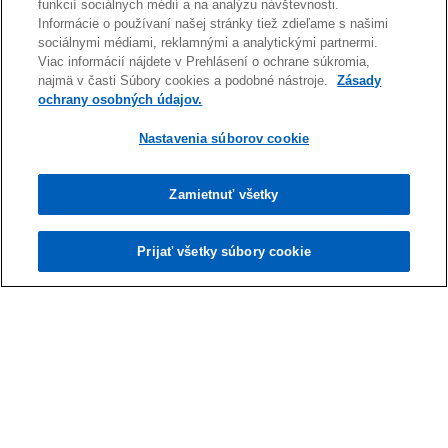
funkcií sociálnych médií a na analýzu návštevnosti.
Pracovná zmluva predstavuje najčastejšie
Informácie o používaní našej stránky tiež zdieľame s našimi
uzatváraný dokument v rámci
sociálnymi médiami, reklamnými a analytickými partnermi.
Prečítať viac
Viac informácií nájdete v Prehlásení o ochrane súkromia,
pracovnoprávnych vzťahov
najmä v časti Súbory cookies a podobné nástroje.
Zásady
ochrany osobných údajov.
Nastavenia súborov cookie
Zamietnuť všetky
Prijať všetky súbory cookie
SICAV ako nástroj kolektívneho investovania
Špecifický typ investičného fondu