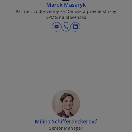
Marek Masaryk
Partner, zodpovedný za Daňové a právne služby
KPMG na Slovensku
mail
call
o
p
e
n
s
i
n
a
n
e
w
t
a
Milina Schifferdeckerová
b
Senior Manager