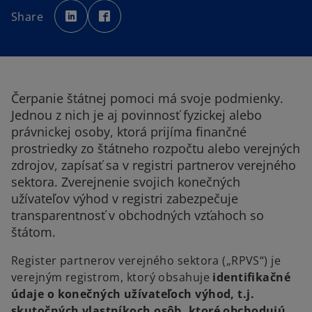
o
o
p
p
Share
e
e
n
n
s
s
i
i
n
n
a
a
n
n
e
e
w
w
t
t
Čerpanie štátnej pomoci má svoje podmienky.
a
a
b
b
Jednou z nich je aj povinnosť fyzickej alebo
právnickej osoby, ktorá prijíma finančné
prostriedky zo štátneho rozpočtu alebo verejných
zdrojov, zapísať sa v registri partnerov verejného
sektora. Zverejnenie svojich konečných
užívateľov výhod v registri zabezpečuje
transparentnosť v obchodných vzťahoch so
štátom.
Register partnerov verejného sektora („RPVS“) je
verejným registrom, ktorý obsahuje
identifikačné
údaje o konečných užívateľoch výhod, t.j.
skutočných vlastníkoch osôb, ktoré obchodujú