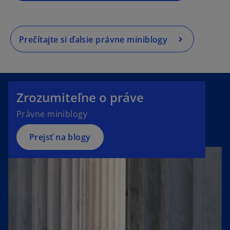
Prečítajte si ďalsie právne miniblogy
Zrozumiteľne o práve
Právne miniblogy
Prejsť na blogy