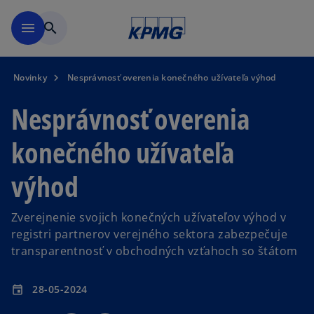
Preskočiť na hlavný obsah
menu
search
Novinky
Nesprávnosť overenia konečného užívateľa výhod
Nesprávnosť overenia
konečného užívateľa
výhod
Zverejnenie svojich konečných užívateľov výhod v
registri partnerov verejného sektora zabezpečuje
transparentnosť v obchodných vzťahoch so štátom
28-05-2024
event