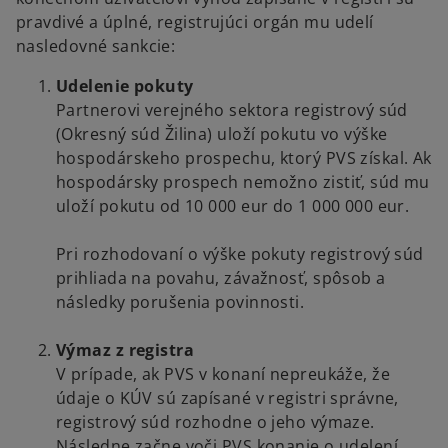
pravdivé a úplné, registrujúci orgán mu udelí
nasledovné sankcie:
Udelenie pokuty
Partnerovi verejného sektora registrový súd
(Okresný súd Žilina) uloží pokutu vo výške
hospodárskeho prospechu, ktorý PVS získal. Ak
hospodársky prospech nemožno zistiť, súd mu
uloží pokutu od 10 000 eur do 1 000 000 eur.
Pri rozhodovaní o výške pokuty registrový súd
prihliada na povahu, závažnosť, spôsob a
následky porušenia povinnosti.
Výmaz z registra
V prípade, ak PVS v konaní nepreukáže, že
údaje o KÚV sú zapísané v registri správne,
registrový súd rozhodne o jeho výmaze.
Následne začne voči PVS konanie o udelení