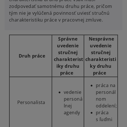
zodpovedať samotnému druhu práce, pričom
tým nie je vylúčená povinnosť uviesť stručnú
charakteristiku práce v pracovnej zmluve.
Správne
Nesprávne
uvedenie
uvedenie
stručnej
stručnej
Druh práce
charakterist
charakteristi
iky druhu
ky druhu
práce
práce
práca na
vedenie
personál
personá
nom
Personalista
lnej
oddelení;
agendy
práca
s ľuďmi