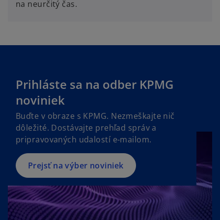
na neurčitý čas.
Prihláste sa na odber KPMG
o
p
noviniek
e
Buďte v obraze s KPMG. Nezmeškajte nič
n
dôležité. Dostávajte prehľad správ a
s
pripravovaných udalostí e-mailom.
i
n
a
Prejsť na výber noviniek
n
e
w
t