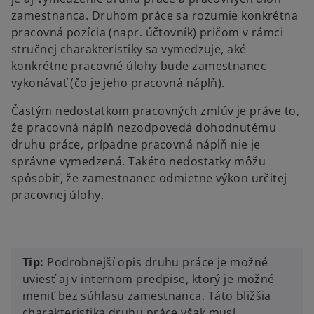
zamestnanca. Druhom práce sa rozumie konkrétna
pracovná pozícia (napr. účtovník) pričom v rámci
stručnej charakteristiky sa vymedzuje, aké
konkrétne pracovné úlohy bude zamestnanec
vykonávať (čo je jeho pracovná náplň).
Častým nedostatkom pracovných zmlúv je práve to,
že pracovná náplň nezodpovedá dohodnutému
druhu práce, prípadne pracovná náplň nie je
správne vymedzená. Takéto nedostatky môžu
spôsobiť, že zamestnanec odmietne výkon určitej
pracovnej úlohy.
Tip:
Podrobnejší opis druhu práce je možné
uviesť aj v internom predpise, ktorý je možné
meniť bez súhlasu zamestnanca. Táto bližšia
charakteristika druhu práce však musí