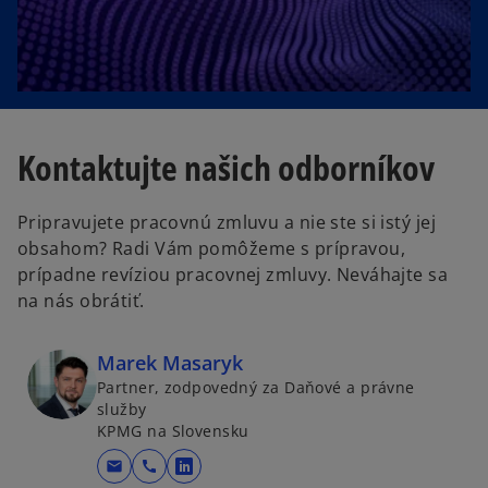
a
b
Kontaktujte našich odborníkov
Pripravujete pracovnú zmluvu a nie ste si istý jej
obsahom? Radi Vám pomôžeme s prípravou,
prípadne revíziou pracovnej zmluvy. Neváhajte sa
na nás obrátiť.
Marek Masaryk
Partner, zodpovedný za Daňové a právne
služby
KPMG na Slovensku
mail
call
o