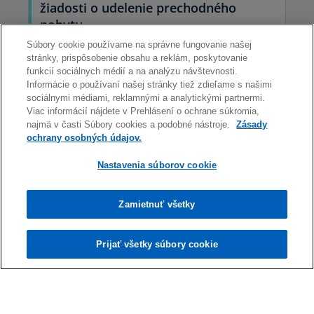
žiadosti o udelenie prechodného
b
o
pobytu
p
Súbory cookie používame na správne fungovanie našej
Zvládnite imigračný proces s užitočnými
e
stránky, prispôsobenie obsahu a reklám, poskytovanie
radami od našich odborníkov.
o
Zistiť viac
funkcií sociálnych médií a na analýzu návštevnosti.
n
Informácie o používaní našej stránky tiež zdieľame s našimi
p
s
sociálnymi médiami, reklamnými a analytickými partnermi.
opens in a new tab
e
i
Viac informácií nájdete v Prehlásení o ochrane súkromia,
n
n
najmä v časti Súbory cookies a podobné nástroje.
Zásady
s
ochrany osobných údajov.
a
i
n
Nastavenia súborov cookie
n
e
a
w
n
Zamietnuť všetky
t
e
a
w
b
Prijať všetky súbory cookie
t
Najčastejšie prípady porušenia práv
a
o
spotrebiteľa bankami a poisťovňami
b
p
Prehľad hlavných tém, ktorými sa NBS