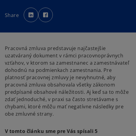
o
o
p
p
Share
e
e
n
n
s
s
i
i
n
n
a
a
n
n
e
e
w
w
Pracovná zmluva predstavuje najčastejšie
t
t
a
a
uzatváraný dokument v rámci pracovnoprávnych
b
b
vzťahov, v ktorom sa zamestnanec a zamestnávateľ
dohodnú na podmienkach zamestnania. Pre
platnosť pracovnej zmluvy je nevyhnutné, aby
pracovná zmluva obsahovala všetky zákonom
predpísané obsahové náležitosti. Aj keď sa to môže
zdať jednoduché, v praxi sa často stretávame s
chybami, ktoré môžu mať negatívne následky pre
obe zmluvné strany.
V tomto článku sme pre Vás spísali 5