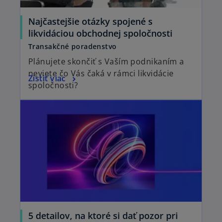
Najčastejšie otázky spojené s
o
likvidáciou obchodnej spoločnosti
p
Transakčné poradenstvo
e
Plánujete skončiť s Vaším podnikaním a
n
neviete čo Vás čaká v rámci likvidácie
o
Zistiť viac
s
spoločnosti?
p
i
opens in a new tab
e
n
n
a
s
n
i
e
n
w
a
t
n
a
e
b
w
t
5 detailov, na ktoré si dať pozor pri
a