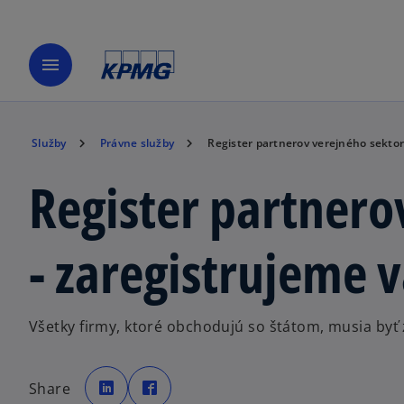
menu
Služby
Právne služby
Register partnerov verejného sektor
Register partnero
- zaregistrujeme 
Všetky firmy, ktoré obchodujú so štátom, musia byť 
o
o
p
p
Share
e
e
n
n