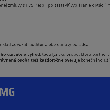
nej zmluvy s PVS, resp. (po)zastaviť vyplácanie dotácií 
ríklad advokát, audítor alebo daňový poradca.
ho užívateľa výhod
, teda fyzickú osobu, ktorá partner
rávnená osoba tiež každoročne overuje
konečného uží
KPMG