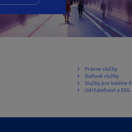
Právne služby
Daňové služby
Služby pre lokálne f
Udržateľnosť a ESG