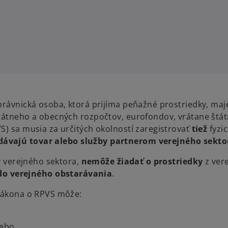
právnická osoba, ktorá prijíma peňažné prostriedky, maj
štátneho a obecných rozpočtov, eurofondov, vrátane štát
S) sa musia za určitých okolností zaregistrovať
tiež
fyzi
dávajú tovar alebo služby partnerom verejného sekto
ov verejného sektora,
nemôže žiadať o prostriedky
z ver
 do verejného obstarávania
.
 zákona o RPVS môže:
lebo