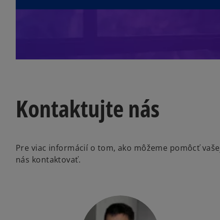
e
w
t
a
b
Kontaktujte nás
Pre viac informácií o tom, ako môžeme pomôcť vašej 
nás kontaktovať.