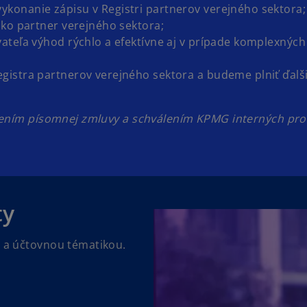
konanie zápisu v Registri partnerov verejného sektora;
ako partner verejného sektora;
ateľa výhod rýchlo a efektívne aj v prípade komplexných
istra partnerov verejného sektora a budeme plniť ďalš
orením písomnej zmluvy a schválením KPMG interných pr
ty
u a účtovnou tématikou.