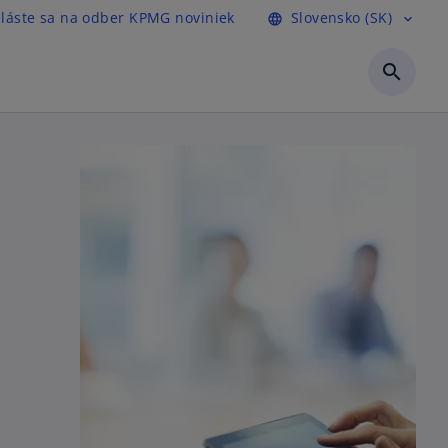
hláste sa na odber KPMG noviniek
Slovensko (SK)
language
expand_more
search