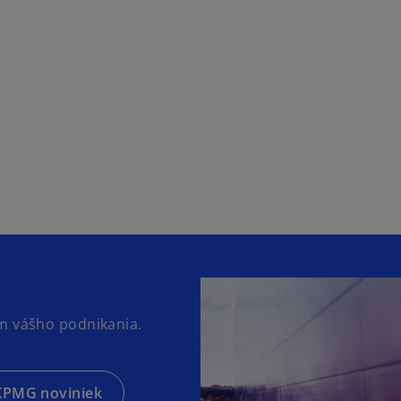
ám vášho podnikania.
 KPMG noviniek