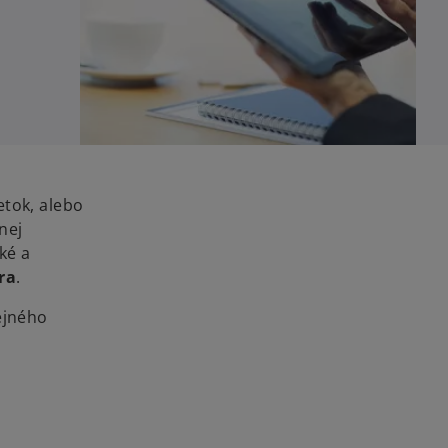
etok, alebo
nej
cké a
ra
.
ejného