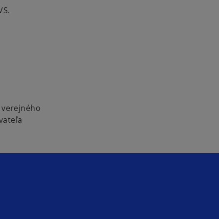
PVS.
a verejného
vateľa