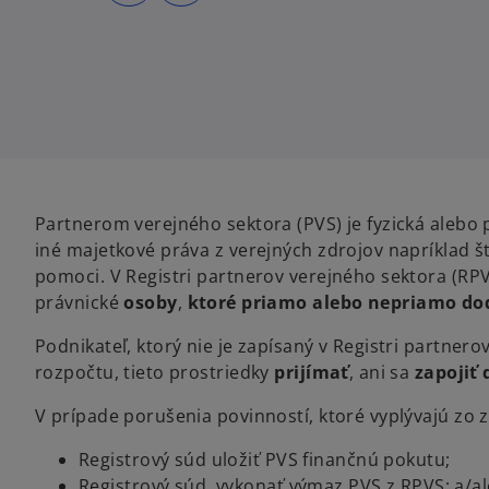
s
s
i
i
n
n
a
a
n
n
e
e
w
w
t
t
a
a
b
b
Partnerom verejného sektora (PVS) je fyzická alebo 
iné majetkové práva z verejných zdrojov napríklad 
pomoci. V Registri partnerov verejného sektora (RPV
právnické
osoby
,
ktoré priamo alebo nepriamo do
Podnikateľ, ktorý nie je zapísaný v Registri partner
rozpočtu, tieto prostriedky
prijímať
, ani sa
zapojiť
V prípade porušenia povinností, ktoré vyplývajú zo
Registrový súd uložiť PVS finančnú pokutu;
Registrový súd vykonať výmaz PVS z RPVS; a/a