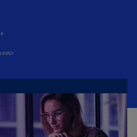
ie
ocedúr