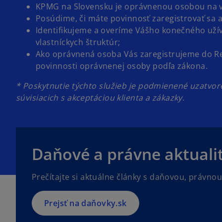
KPMG na Slovensku je oprávnenou osobou na vy
Posúdime, či máte povinnosť zaregistrovať sa 
Identifikujeme a overíme Vášho konečného užív
vlastníckych štruktúr;
Ako oprávnená osoba Vás zaregistrujeme do Reg
povinnosti oprávnenej osoby podľa zákona.
* Poskytnutie týchto služieb je podmienené uzatv
súvisiacich s akceptáciou klienta a zákazky.
o
p
e
Daňové a právne aktuali
n
s
Prečítajte si aktuálne články s daňovou, právno
i
n
a
Prejsť na daňovky.sk
n