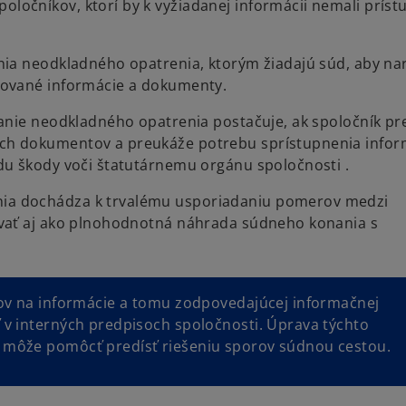
čníkov, ktorí by k vyžiadanej informácii nemali príst
ia neodkladného opatrenia, ktorým žiadajú súd, aby nar
dované informácie a dokumenty.
anie neodkladného opatrenia postačuje, ak spoločník p
h dokumentov a preukáže potrebu sprístupnenia inform
du škody voči štatutárnemu orgánu spoločnosti .
ia dochádza k trvalému usporiadaniu pomerov medzi
ovať aj ako plnohodnotná náhrada súdneho konania s
kov na informácie a tomu zodpovedajúcej informačnej
 v interných predpisoch spoločnosti. Úprava týchto
 môže pomôcť predísť riešeniu sporov súdnou cestou.