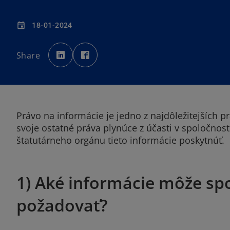
18-01-2024
event
o
o
p
p
Share
e
e
n
n
s
s
i
i
n
n
a
a
n
n
e
e
w
w
t
t
Právo na informácie je jedno z najdôležitejších 
a
a
b
b
svoje ostatné práva plynúce z účasti v spoločnos
štatutárneho orgánu tieto informácie poskytnúť.
1) Aké informácie môže sp
požadovať?