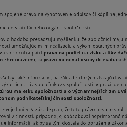
m spojené právo na vyhotovenie odpisov či kópií na jedn
enie od štatutárneho orgánu spoločnosti.
ov dlhodobo presadzujú myšlienku, že spoločníci majú 
osti umožňujúcim im realizáciu a výkon ostatných práv
va spoločníka patrí
právo na podiel na zisku a likvid
om zhromaždení, či právo menovať osoby do riadiacich
šetky také informácie, na základe ktorých získajú dost
 výkon ich práv spoločníkov v spoločnosti. V praxi ide n
túrou majetku spoločnosti a o významnejších zmluv
konom podnikateľskej činnosti spoločnosti
.
 svoje limity. V zásade platí, že toto právo nesmie spolo
al v činnosti, prípadne jej spôsoboval neprimerané ná
ie informácií, ak by sa tým dostala do porušenia zákon