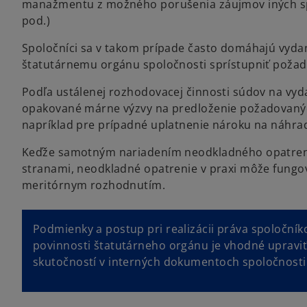
manažmentu z možného porušenia záujmov iných spolo
pod.)
Spoločníci sa v takom prípade často domáhajú vydan
štatutárnemu orgánu spoločnosti sprístupniť poža
Podľa ustálenej rozhodovacej činnosti súdov na vyd
opakované márne výzvy na predloženie požadovanýc
napríklad pre prípadné uplatnenie nároku na náhra
Keďže samotným nariadením neodkladného opatren
stranami, neodkladné opatrenie v praxi môže fung
meritórnym rozhodnutím.
Podmienky a postup pri realizácii práva spoloční
povinnosti štatutárneho orgánu je vhodné upraviť
skutočností v interných dokumentoch spoločnosti