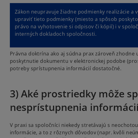
Zákon neupravuje žiadne podmienky realizácie a v
upraviť tieto podmienky (miesto a spôsob poskytov
právo na vyhotovenie si odpisov či kópií) i v spol
interných dokladoch spoločnosti.
Právna doktrína ako aj súdna prax zároveň zhodne u
poskytnutie dokumentu v elektronickej podobe (pros
potreby sprístupnenia informácií dostatočné.
3) Aké prostriedky môže sp
nesprístupnenia informáci
V praxi sa spoločníci niekedy stretávajú s neochoto
informácie, a to z rôznych dôvodov (napr. kvôli neú