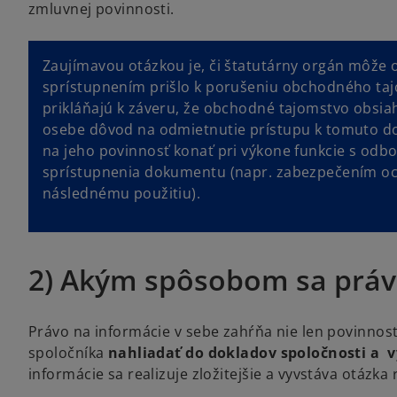
zmluvnej povinnosti.
Zaujímavou otázkou je, či štatutárny orgán môže 
sprístupnením prišlo k porušeniu obchodného taj
prikláňajú k záveru, že obchodné tajomstvo obsi
osebe dôvod na odmietnutie prístupu k tomuto doku
na jeho povinnosť konať pri výkone funkcie s odbo
sprístupnenia dokumentu (napr. zabezpečením o
následnému použitiu).
2) Akým spôsobom sa právo
Právo na informácie v sebe zahŕňa nie len povinnos
spoločníka
nahliadať do dokladov spoločnosti a vy
informácie sa realizuje zložitejšie a vyvstáva otázka