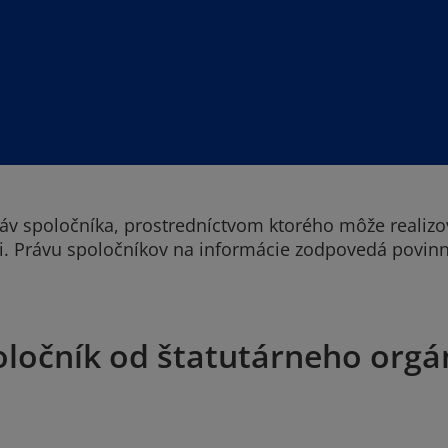
práv spoločníka, prostredníctvom ktorého môže realizo
ti. Právu spoločníkov na informácie zodpovedá povin
oločník od štatutárneho org