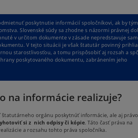
odmietnuť poskytnutie informácií spoločníkovi, ak by tý
omstva. Slovenské súdy sa zhodne s názormi právnej do
ahnuté v určitom dokumente v zásade nepredstavuje sa
mentu. V tejto situácii je však štatutár povinný prihlia
rnou starostlivosťou, a tomu prispôsobiť aj rozsah a sp
chrany poskytovaného dokumentu, zabránením jeho
 na informácie realizuje?
ť štatutárneho orgánu poskytnúť informácie, ale aj práv
hotoviť si z nich odpisy či kópie
. Táto časť práva na
 realizácie a rozsahu tohto práva spoločníka.