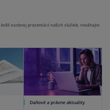
kvôli osobnej prezentácii našich služieb, neváhajte
opens in a new tab
o
Daňové a právne aktuality
p