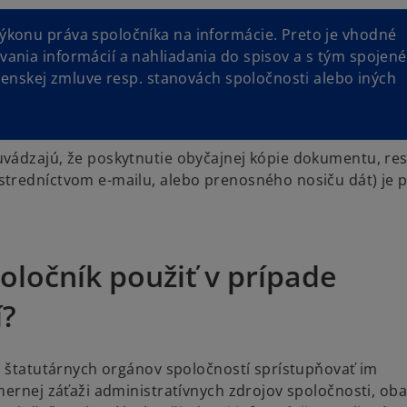
ýkonu práva spoločníka na informácie. Preto je vhodné
ania informácií a nahliadania do spisov a s tým spojené
očenskej zmluve resp. stanovách spoločnosti alebo iných
vádzajú, že poskytnutie obyčajnej kópie dokumentu, res
tredníctvom e-mailu, alebo prenosného nosiču dát) je 
oločník použiť v prípade
í?
u štatutárnych orgánov spoločností sprístupňovať im
mernej záťaži administratívnych zdrojov spoločnosti, ob