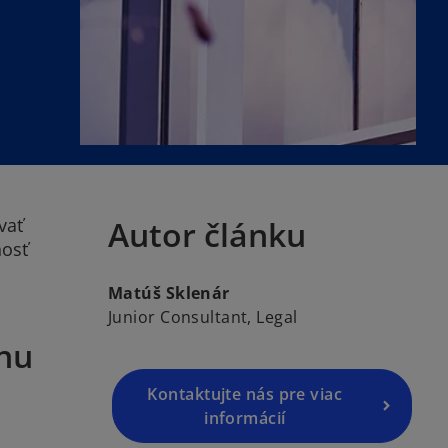
vať
Autor článku
nosť
Matúš Sklenár
Junior Consultant, Legal
ánu
Kontaktujte nás pre viac
informácií