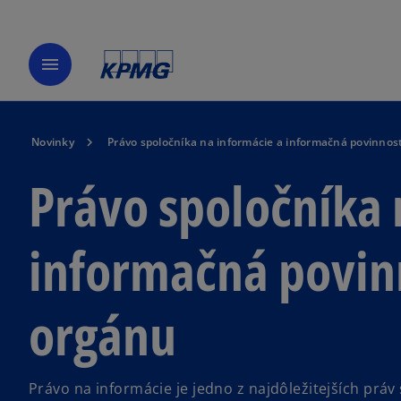
menu
Novinky
Právo spoločníka na informácie a informačná povinno
Právo spoločníka 
informačná povin
orgánu
Právo na informácie je jedno z najdôležitejších práv