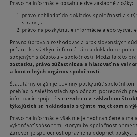
Právo na informácie obsahuje dve základné zložky:
právo nahliadať do dokladov spoločnosti a s tý
strane; a
právo na poskytnutie informácie alebo vysvetl
Právna úprava a rozhodovacia prax slovenských súd
prístup ku všetkým informáciám a dokladom spoločn
spojených s účasťou v spoločnosti. Medzi takéto prá
zostatku, právo zúčastniť sa a hlasovať na valn
a kontrolných orgánov spoločnosti
.
Štatutárny orgán je povinný poskytnúť spoločníkom v
prehľad o záležitostiach spoločnosti potrebných pre
informácie spojené
s rozsahom a základnou štruk
týkajúcich sa nakladania s týmto majetkom a vý
Právo na informácie však nie je neohraničené a má aj
vykonávať spôsobom, ktorým by spoločnosť obmedzov
Zároveň je spoločnosť oprávnená odoprieť poskytnut