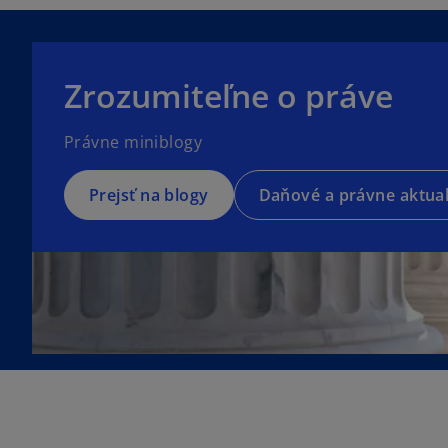
o
p
e
Zrozumiteľne o práve
n
s
Právne miniblogy
i
n
a
Prejsť na blogy
Daňové a právne aktual
n
e
w
t
a
b