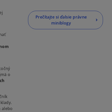
ej
Prečítajte si ďalsie právne
miniblogy
mať
ačnom
atočný
ajmä o
ách
čník
klady.
a alebo