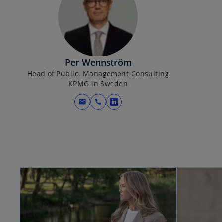
Per Wennström
Head of Public, Management Consulting
KPMG in Sweden
mail
call
o
p
e
n
s
i
opens in a new tab
n
a
n
e