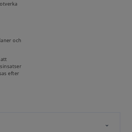
motverka
laner och
att
sinsatser
sas efter