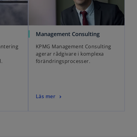
o
Management Consulting
p
antering
KPMG Management Consulting
e
agerar rådgivare i komplexa
n
l.
förändringsprocesser.
s
i
n
a
n
o
Läs mer
e
p
w
e
t
n
a
s
b
i