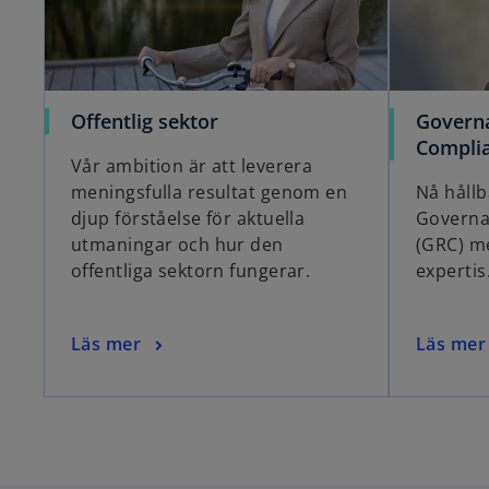
w
t
a
b
o
Offentlig sektor
Governa
p
Compli
Vår ambition är att leverera
e
meningsfulla resultat genom en
Nå håll
n
djup förståelse för aktuella
Governa
s
utmaningar och hur den
(GRC) m
i
offentliga sektorn fungerar.
expertis
n
a
n
o
o
Läs mer
Läs mer
e
p
p
w
e
e
t
n
n
a
s
s
b
i
i