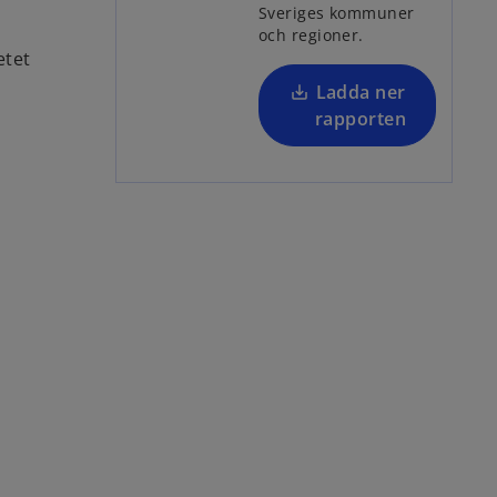
s
Sveriges kommuner
och regioner.
i
etet
n
a
Ladda ner
n
rapporten
e
w
t
a
b