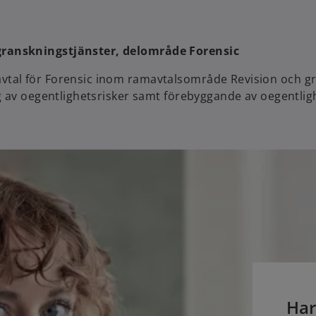
n
a
n
granskningstjänster, delområde Forensic
e
w
tal för Forensic inom ramavtalsområde Revision och gr
t
g av oegentlighetsrisker samt förebyggande av oegentlig
a
b
Har