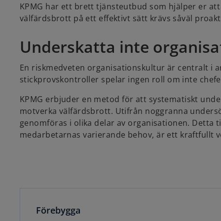
KPMG har ett brett tjänsteutbud som hjälper er at
välfärdsbrott på ett effektivt sätt krävs såväl proak
Underskatta inte organisa
En riskmedveten organisationskultur är centralt i 
stickprovskontroller spelar ingen roll om inte chef
KPMG erbjuder en metod för att systematiskt und
motverka välfärdsbrott. Utifrån noggranna undersö
genomföras i olika delar av organisationen. Detta t
medarbetarnas varierande behov, är ett kraftfullt v
Förebygga