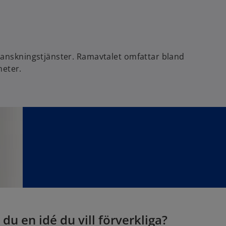
n
a
n
e
w
anskningstjänster. Ramavtalet omfattar bland
t
heter.
a
b
 du en idé du vill förverkliga?