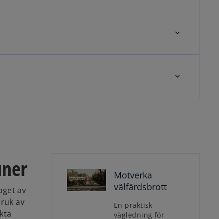
uner
Motverka
o
välfärdsbrott
p
aget av
e
bruk av
En praktisk
n
kta
vägledning för