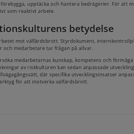
t förebygga, upptäcka och hantera bedrägerier. För att 
tivt som reaktivt arbete.
tionskulturens betydelse
arbetet mot välfärdsbrott. Styrdokument, internkontrollp
er och medarbetare tar frågan på allvar.
ersöka medarbetarnas kunskap, kompetens och förmåga 
kningar av riskkulturen kan sedan anpassade utveckling
illvägagångssätt, där specifika utvecklingsinsatser anpas
erktyg för att motverka välfärdsbrott.