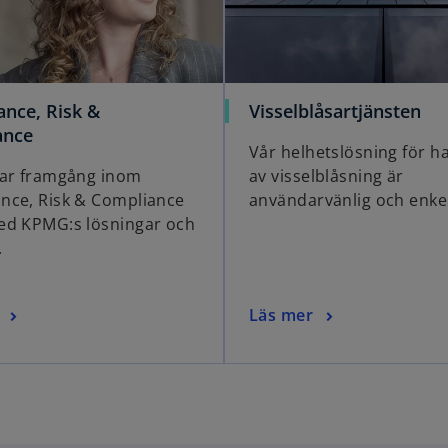
o
nce, Risk &
Visselblåsartjänsten
o
p
ance
Vår helhetslösning för h
p
e
bar framgång inom
av visselblåsning är
e
n
nce, Risk & Compliance
användarvänlig och enke
n
s
ed KPMG:s lösningar och
s
i
.
i
n
n
a
a
n
o
Läs mer
n
e
p
e
w
e
w
t
n
t
a
s
a
b
i
b