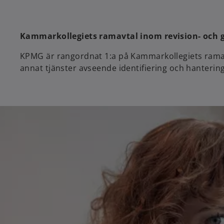
n
n
a
a
n
n
Kammarkollegiets ramavtal inom revision- och 
e
e
w
w
KPMG är rangordnat 1:a på Kammarkollegiets ramav
t
t
annat tjänster avseende identifiering och hanterin
a
a
b
b