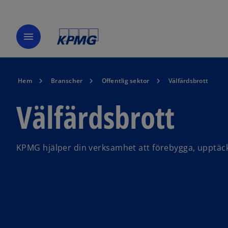
menu
Hem
Branscher
Offentlig sektor
Välfärdsbrott
Välfärdsbrott
KPMG hjälper din verksamhet att förebygga, upptäc