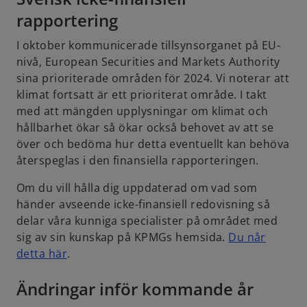
rapportering
I oktober kommunicerade tillsynsorganet på EU-
nivå, European Securities and Markets Authority
sina prioriterade områden för 2024. Vi noterar att
klimat fortsatt är ett prioriterat område. I takt
med att mängden upplysningar om klimat och
hållbarhet ökar så ökar också behovet av att se
över och bedöma hur detta eventuellt kan behöva
återspeglas i den finansiella rapporteringen.
Om du vill hålla dig uppdaterad om vad som
händer avseende icke-finansiell redovisning så
delar våra kunniga specialister på området med
sig av sin kunskap på KPMGs hemsida.
Du når
o
detta här
.
p
Ändringar inför kommande år
e
n