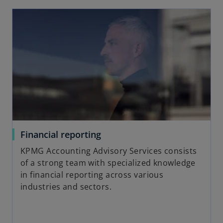
n
opens in a new tab
a
n
e
w
t
a
b
o
Financial reporting
p
KPMG Accounting Advisory Services consists
e
of a strong team with specialized knowledge
n
in financial reporting across various
s
industries and sectors.
i
n
a