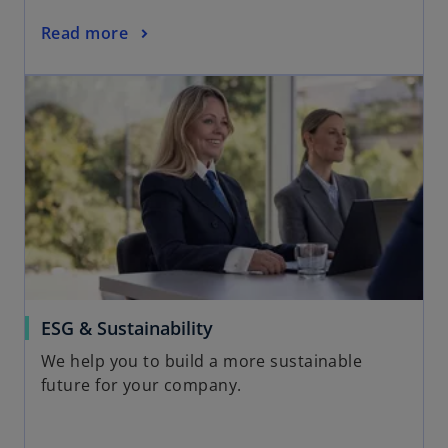
n
o
Read more
e
p
w
opens in a new tab
e
t
n
a
s
b
i
n
a
n
e
w
t
a
o
ESG & Sustainability
b
p
We help you to build a more sustainable
e
future for your company.
n
s
i