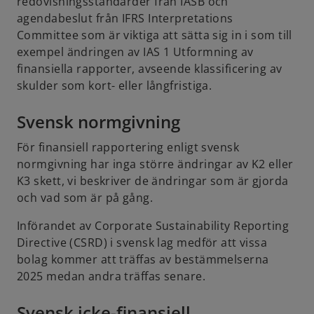
redovisningsstandarder från IASB och
a
agendabeslut från IFRS Interpretations
b
Committee som är viktiga att sätta sig in i som till
exempel ändringen av IAS 1 Utformning av
finansiella rapporter, avseende klassificering av
skulder som kort- eller långfristiga.
Svensk normgivning
För finansiell rapportering enligt svensk
normgivning har inga större ändringar av K2 eller
K3 skett, vi beskriver de ändringar som är gjorda
och vad som är på gång.
Införandet av Corporate Sustainability Reporting
Directive (CSRD) i svensk lag medför att vissa
bolag kommer att träffas av bestämmelserna
2025 medan andra träffas senare.
Svensk icke-finansiell