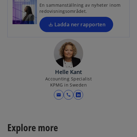
s
En sammanställning av nyheter inom
i
redovisningsområdet.
n
a
Ladda ner rapporten
n
e
w
t
a
b
Helle Kant
Accounting Specialist
KPMG in Sweden
mail
call
o
p
e
n
Explore more
s
i