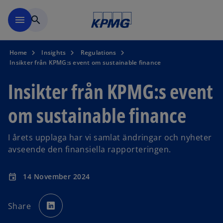
Skip to navigation
menu
search
Home
Insights
Regulations
Insikter från KPMG:s event om sustainable finance
Insikter från KPMG:s event
om sustainable finance
I årets upplaga har vi samlat ändringar och nyheter
avseende den finansiella rapporteringen.
14 November 2024
event
o
p
Share
e
n
s