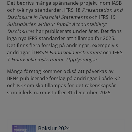
Det bedrivs många spännande projekt inom IASB
s
och två nya standarder, IFRS 18
Presentation and
i
Disclosure in Financial Statements
och IFRS 19
n
Subsidiaries without Public Accountability:
a
Disclosures
har publicerats under året. Det finns
n
inga nya IFRS standarder att tillämpa för 2025.
e
Det finns flera förslag på ändringar, exempelvis
w
ändringar i IFRS 9
Finansiella instrument
och IFRS
t
7
Finansiella instrument: Upplysningar.
a
b
Många företag kommer också att påverkas av
BFNs publicerade förslag på ändringar i både K2
och K3 som ska tillämpas för det räkenskapsår
som inleds närmast efter 31 december 2025.
o
p
e
n
Bokslut 2024