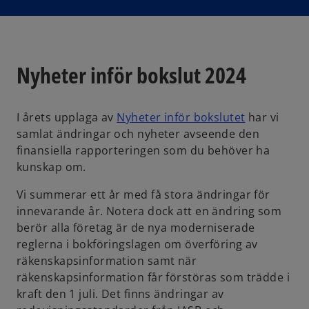
i
n
a
n
e
w
t
a
Nyheter inför bokslut 2024
b
o
I årets upplaga av
Nyheter inför bokslutet
har vi
p
samlat ändringar och nyheter avseende den
e
finansiella rapporteringen som du behöver ha
n
kunskap om.
s
Vi summerar ett år med få stora ändringar för
i
innevarande år. Notera dock att en ändring som
n
berör alla företag är de nya moderniserade
a
reglerna i bokföringslagen om överföring av
n
räkenskapsinformation samt när
e
räkenskapsinformation får förstöras som trädde i
w
kraft den 1 juli. Det finns ändringar av
t