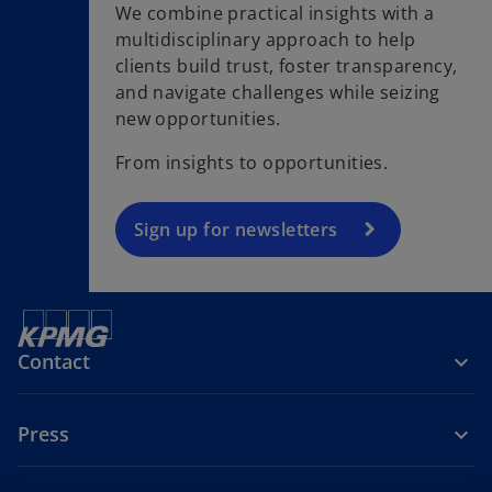
We combine practical insights with a
multidisciplinary approach to help
o
clients build trust, foster transparency,
p
and navigate challenges while seizing
e
new opportunities.
n
s
From insights to opportunities.
i
n
a
Sign up for newsletters
n
e
w
t
Contact
a
b
Press